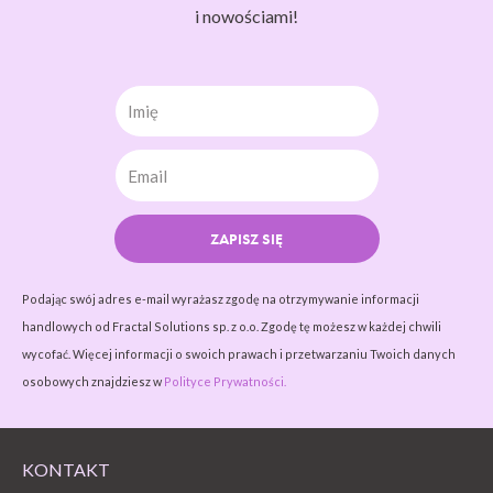
i nowościami!
Imię
ZAPISZ SIĘ
Podając swój adres e-mail wyrażasz zgodę na otrzymywanie informacji
handlowych od Fractal Solutions sp. z o.o. Zgodę tę możesz w każdej chwili
wycofać. Więcej informacji o swoich prawach i przetwarzaniu Twoich danych
osobowych znajdziesz w
Polityce Prywatności.
KONTAKT