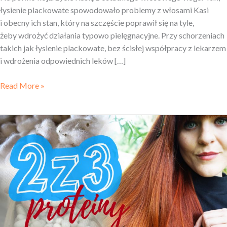
łysienie plackowate spowodowało problemy z włosami Kasi
i obecny ich stan, który na szczęście poprawił się na tyle,
żeby wdrożyć działania typowo pielęgnacyjne. Przy schorzeniach
takich jak łysienie plackowate, bez ścisłej współpracy z lekarzem
i wdrożenia odpowiednich leków […]
Read More »
Proteiny
i aminokwasy
w pielęgnacji
włosów