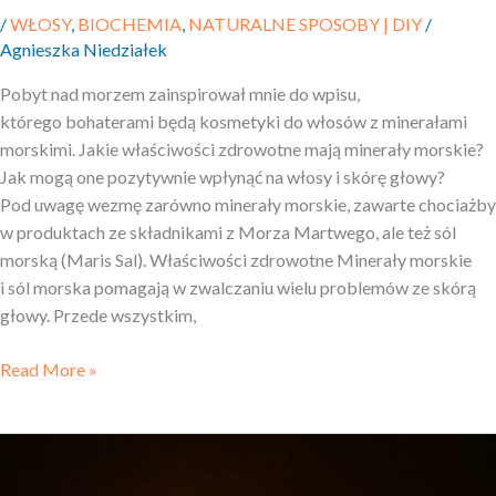
/
WŁOSY
,
BIOCHEMIA
,
NATURALNE SPOSOBY | DIY
/
Agnieszka Niedziałek
Pobyt nad morzem zainspirował mnie do wpisu,
którego bohaterami będą kosmetyki do włosów z minerałami
morskimi. Jakie właściwości zdrowotne mają minerały morskie?
Jak mogą one pozytywnie wpłynąć na włosy i skórę głowy?
Pod uwagę wezmę zarówno minerały morskie, zawarte chociażby
w produktach ze składnikami z Morza Martwego, ale też sól
morską (Maris Sal). Właściwości zdrowotne Minerały morskie
i sól morska pomagają w zwalczaniu wielu problemów ze skórą
głowy. Przede wszystkim,
Read More »
Tani
nocleg