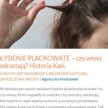
–
czy włosy
odrastają?
Historia
Kasi.
ŁYSIENIE PLACKOWATE – czy włosy
odrastają? Historia Kasi.
/
WŁOSY
,
METAMORFOZY
,
WŁOSOWE HISTORIE
,
ZNISZCZONE WŁOSY
/
Agnieszka Niedziałek
W dzisiejszym wpisie tematem będzie łysienie plackowate i to,
czy włosy, które wypadły w związku z tą chorobą, odrastają.
Nie będzie to wpis oparty na teorii, a na żywym przykładzie.
Na pewno kojarzycie Kasię z ostatniego włosowego vloga: Tak,