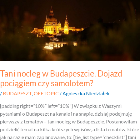
w Budapeszcie.
Dojazd
pociągiem
czy samolotem?
Tani nocleg w Budapeszcie. Dojazd
pociągiem czy samolotem?
/
BUDAPESZT
,
OFFTOPIC
/
Agnieszka Niedziałek
[padding right=”10%” left=”10%”] W związku z Waszymi
pytaniami o Budapeszt na kanale i na snapie, dzisiaj podejmuję
pierwszy z tematów – tani nocleg w Budapeszcie. Postanowiłam
podzielić temat na kilka krótszych wpisów, a lista tematów, które
jak na razie mam zaplanowane, to: [tie_list type=”checklist”] tani