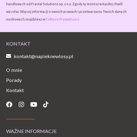
handlowych od Fractal Solutions sp. z o.o. Zgodę tę możesz w każdej chwili
wycofać. Więcej informacji o swoich prawach i przetwarzaniu Twoich danych
osobowych znajdziesz w
Polityce Prywatności.
KONTAKT
kontakt@napieknewlosy.pl
O mnie
Porady
Kontakt
Facebook
Instagram
Youtube
Tiktok
WAŻNE INFORMACJE