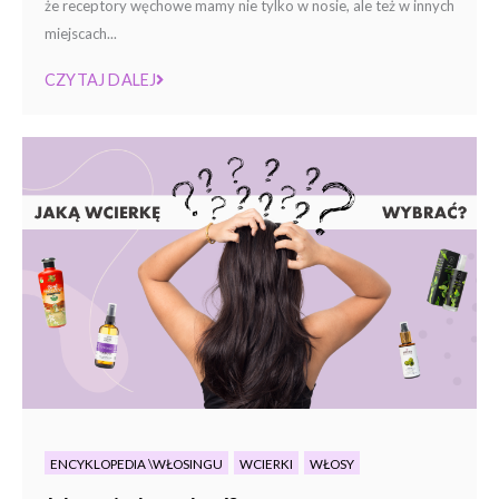
że receptory węchowe mamy nie tylko w nosie, ale też w innych
miejscach...
CZYTAJ DALEJ
ENCYKLOPEDIA \WŁOSINGU
WCIERKI
WŁOSY