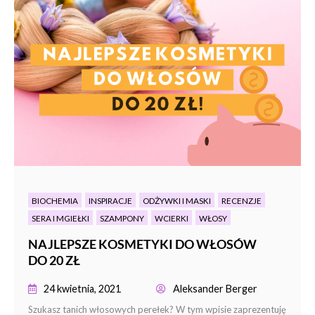
BIOCHEMIA
INSPIRACJE
ODŻYWKI I MASKI
RECENZJE
SERA I MGIEŁKI
SZAMPONY
WCIERKI
WŁOSY
NAJLEPSZE KOSMETYKI DO WŁOSÓW
DO 20 ZŁ
24 kwietnia, 2021
Aleksander Berger
Szukasz tanich włosowych perełek? W tym wpisie zaprezentuję