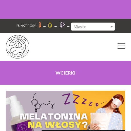
–
–
–
PUNKT ROSY:
Miasto
WCIERKI