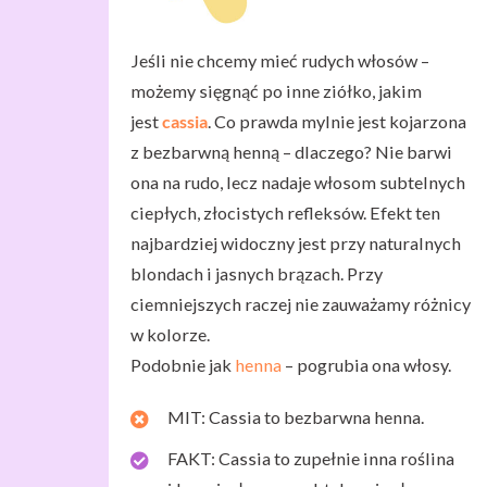
Jeśli nie chcemy mieć rudych włosów –
możemy sięgnąć po inne ziółko, jakim
jest
cassia
. Co prawda mylnie jest kojarzona
z bezbarwną henną – dlaczego? Nie barwi
ona na rudo, lecz nadaje włosom subtelnych
ciepłych, złocistych refleksów. Efekt ten
najbardziej widoczny jest przy naturalnych
blondach i jasnych brązach. Przy
ciemniejszych raczej nie zauważamy różnicy
w kolorze.
Podobnie jak
henna
– pogrubia ona włosy.
MIT: Cassia to bezbarwna henna.
FAKT: Cassia to zupełnie inna roślina