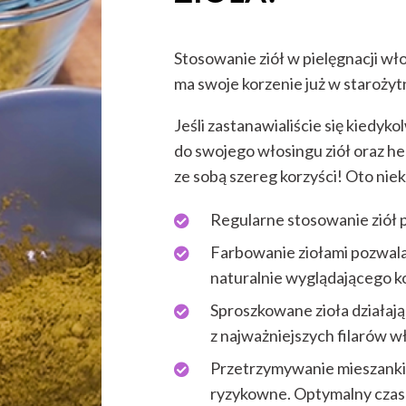
Stosowanie ziół w pielęgnacji wło
ma swoje korzenie już w starożyt
Jeśli zastanawialiście się kiedy
do swojego włosingu ziół oraz h
ze sobą szereg korzyści! Oto niek
Regularne stosowanie ziół 
Farbowanie ziołami pozwala
naturalnie wyglądającego k
Sproszkowane zioła działają 
z najważniejszych filarów w
Przetrzymywanie mieszanki z
ryzykowne. Optymalny czas 