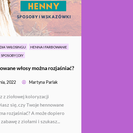
DIA \WŁOSINGU
HENNA I FARBOWANIE
SPOSOBY | DIY
owane włosy można rozjaśniać?
nia, 2022
Martyna Parlak
 z ziołowej koloryzacji
wiasz się, czy Twoje hennowane
na rozjaśniać? A może dopiero
zabawę z ziołami i szukasz...