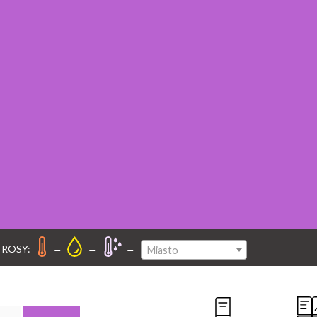
–
–
–
 ROSY:
Miasto