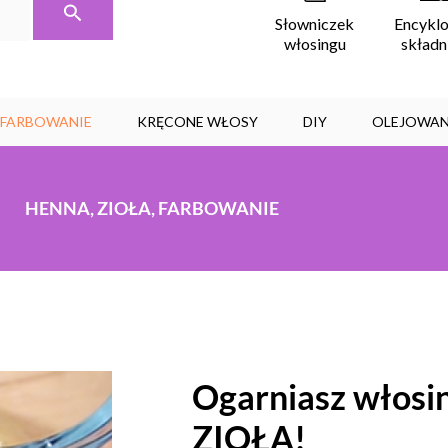
Encykl
Słowniczek
skład
włosingu
, FARBOWANIE
KRĘCONE WŁOSY
DIY
OLEJOWAN
HENNA
, ZIOŁA, FARBOWANIE
Ogarniasz
włosi
ZIOŁA!