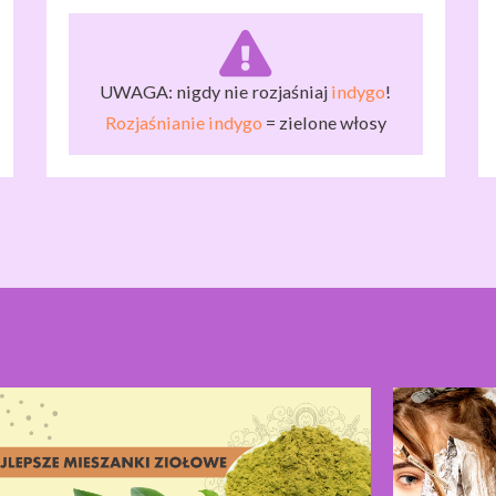
UWAGA: nigdy nie rozjaśniaj
indygo
!
Rozjaśnianie
indygo
= zielone włosy