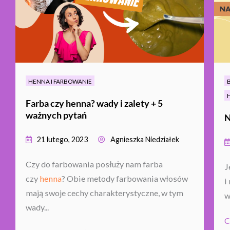
HENNA I FARBOWANIE
Farba czy henna? wady i zalety + 5
ważnych pytań
N
21 lutego, 2023
Agnieszka Niedziałek
Czy do farbowania posłuży nam farba
J
czy
henna
? Obie metody farbowania włosów
i
mają swoje cechy charakterystyczne, w tym
w
wady...
C