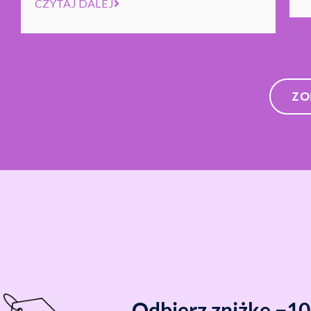
CZYTAJ DALEJ
ZO
Odbierz zniżkę −1