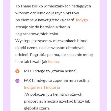
To znane ziółko w mieszankach nadających
włosom odcienie od jasnych brązów,
po ciemne, a nawet głęboką czerń.
Indygo
stosuje się do barwienia tkanin
na granatowo/niebiesko.
Występuje czasem w mieszankach blond,
dzięki czemu nadaje włosom chłodnych
odcieni. Pogrubia pasma, ale znacznie mniej
i nie tak trwale jak
henna
.
MIT: Indygo to „czarna henna”.
FAKT: Indygo to zupełnie inna roślina:
Indigofera Tinctoria
.
W połączeniu z henną w różnych
proporcjach można uzyskać brązy lub
głęboką czerń.