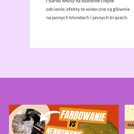
i barwi włosy na subtelne ciepłe
odcienie; efekty te widoczne są głównie
na jasnych blondach i jasnych brązach.