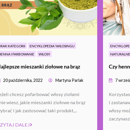
BRAK KATEGORII
ENCYKLOPEDIA \WŁOSINGU
ENCYKLOPE
HENNA I FARBOWANIE
WŁOSY
NATURALNE 
ajlepsze mieszanki ziołowe na brąz
Czy henn
20 października, 2022
Martyna Parlak
7 wrześ
eżeli chcesz pofarbować włosy ziołami
Korzystasz
 nie wiesz, jakie mieszanki ziołowe na brąz
i zastana
ybrać i jak zastosować taki produkt,...
włosy moż
zaczynasz 
ZYTAJ DALEJ