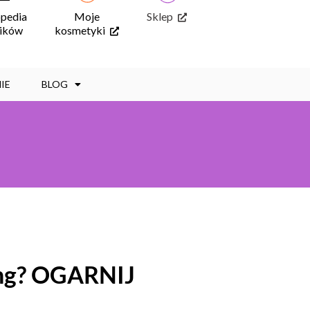
opedia
Moje
Sklep
ników
kosmetyki
IE
BLOG
ng
? OGARNIJ