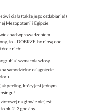
sów i ciała (także jego ozdabianie!)
nej Mezopotamii i Egipcie.
kolwiek nad wprowadzeniem
enny, to… DOBRZE, bo niosą one
tóre z nich:
pogrubia i wzmacnia włosy.
 na samodzielne osiągnięcie
oloru.
jak peeling, który jest jednym
łosingu!
iołowej na głowie nie jest
to ok. 2–3 godziny.