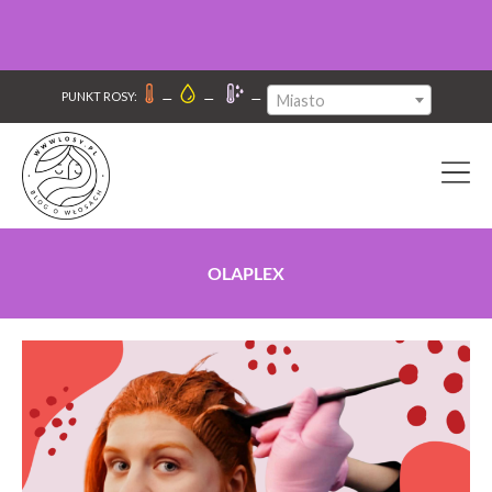
–
–
–
PUNKT ROSY:
Miasto
OLAPLEX