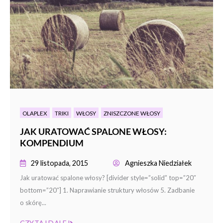
OLAPLEX
TRIKI
WŁOSY
ZNISZCZONE WŁOSY
JAK URATOWAĆ SPALONE WŁOSY:
KOMPENDIUM
29 listopada, 2015
Agnieszka Niedziałek
Jak uratować spalone włosy? [divider style=”solid” top=”20″
bottom=”20″] 1. Naprawianie struktury włosów 5. Zadbanie
o skórę...