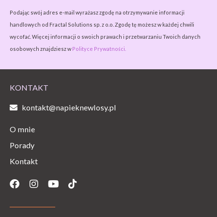
Podając swój adres e-mail wyrażasz zgodę na otrzymywanie informacji
handlowych od Fractal Solutions sp. z o.o. Zgodę tę możesz w każdej chwili
wycofać. Więcej informacji o swoich prawach i przetwarzaniu Twoich danych
osobowych znajdziesz w
Polityce Prywatności.
KONTAKT
kontakt@napieknewlosy.pl
O mnie
Porady
Kontakt
Facebook
Instagram
Youtube
Tiktok