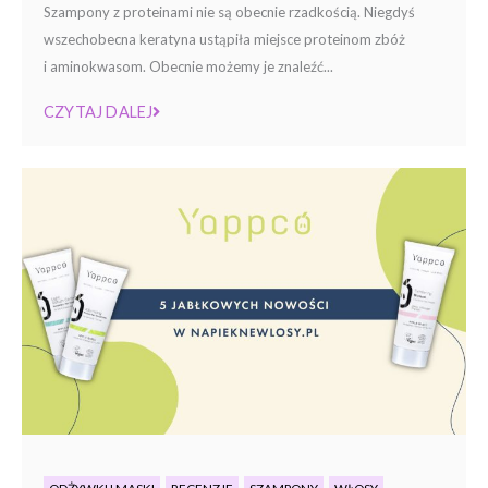
Szampony z proteinami nie są obecnie rzadkością. Niegdyś
wszechobecna keratyna ustąpiła miejsce proteinom zbóż
i aminokwasom. Obecnie możemy je znaleźć...
CZYTAJ DALEJ
ODŻYWKI I MASKI
RECENZJE
SZAMPONY
WŁOSY