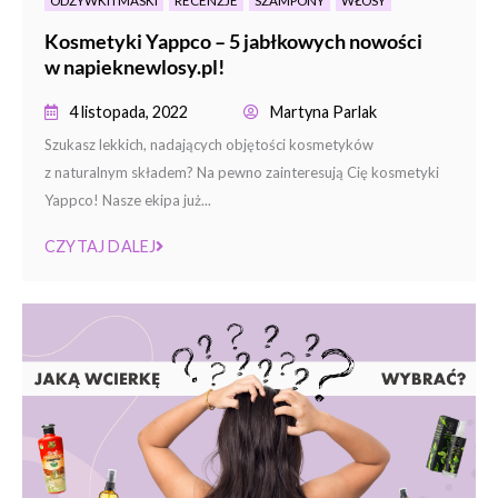
Kosmetyki Yappco – 5 jabłkowych nowości
w napieknewlosy.pl!
4 listopada, 2022
Martyna Parlak
Szukasz lekkich, nadających objętości kosmetyków
z naturalnym składem? Na pewno zainteresują Cię kosmetyki
Yappco! Nasze ekipa już...
CZYTAJ DALEJ