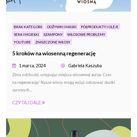
BRAK KATEGORII
ODŻYWKI I MASKI
PÓŁPRODUKTY I OLEJE
SERA I MGIEŁKI
SZAMPONY
WŁOSOWE PROBLEMY
YOUTUBE
ZNISZCZONE WŁOSY
5 kroków na wiosenną regenerację
1 marca, 2024
Gabriela Kaszuba
Zima odchodzi, ustępując miejsca wiosennej aurze. Czas
na regenerację! Nasze włosy mogą wciąż odczuwać skutki
surowych...
CZYTAJ DALEJ