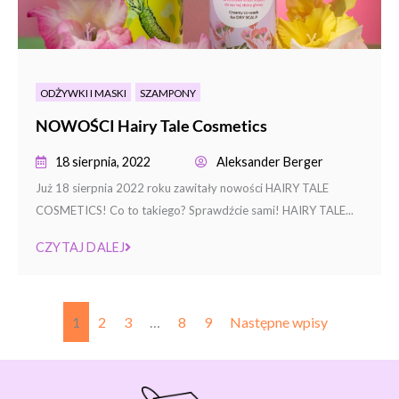
ODŻYWKI I MASKI
SZAMPONY
NOWOŚCI Hairy Tale Cosmetics
18 sierpnia, 2022
Aleksander Berger
Już 18 sierpnia 2022 roku zawitały nowości HAIRY TALE
COSMETICS! Co to takiego? Sprawdźcie sami! HAIRY TALE...
CZYTAJ DALEJ
1
2
3
…
8
9
Następne wpisy