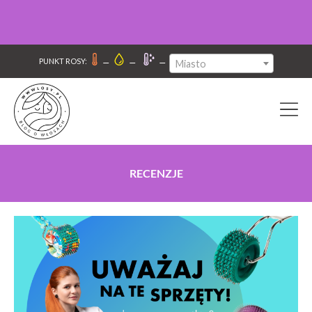
–
–
–
PUNKT ROSY:
Miasto
RECENZJE