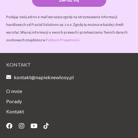
Podając swój adres e-mail wyrażasz zgodę na otrzymywanie informacji
handlowych od Fractal Solutions sp. z o.o. Zgodę tę możesz w każdej chwili
wycofać. Więcej informacji o swoich prawach i przetwarzaniu Twoich danych
osobowych znajdziesz w
Polityce Prywatności.
KONTAKT
kontakt@napieknewlosy.pl
O mnie
Porady
Kontakt
Facebook
Instagram
Youtube
Tiktok