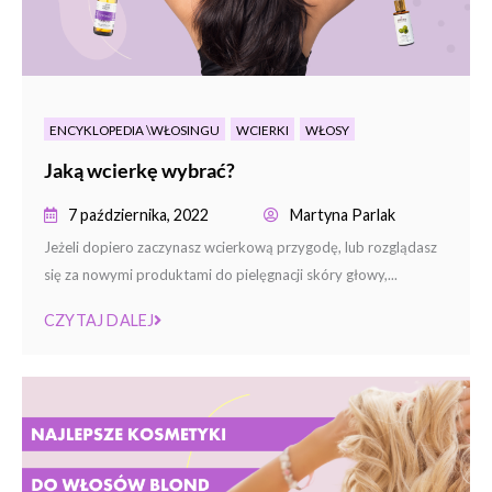
ENCYKLOPEDIA \WŁOSINGU
WCIERKI
WŁOSY
Jaką wcierkę wybrać?
7 października, 2022
Martyna Parlak
Jeżeli dopiero zaczynasz wcierkową przygodę, lub rozglądasz
się za nowymi produktami do pielęgnacji skóry głowy,...
CZYTAJ DALEJ