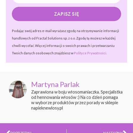
ZAPISZ SIĘ
Podając swój adres e-mail wyrażasz zgodę na otrzymywanie informacji
handlowych od Fractal Solutions sp. z o.o. Zgodę tę możesz w każdej
chwili wycofać. Więcej informacji o swoich prawach i przetwarzaniu
Twoich danych osobowych znajdziesz w
Polityce Prywatności.
Martyna Parlak
Zaprawiona w boju włosomaniaczka. Specjalistka
od hennowania włosów :) Na co dzień pomaga
w wyborze produktów przez porady w sklepie
napieknewlosy.pl
Prev
Na