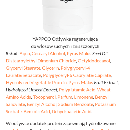
YAPPCO Odżywka regenerująca
do włosów suchych i zniszczonych
Skład
:
Aqua
,
Cetearyl Alcohol
,
Pyrus Malus
Seed Oil,
Distearoylethyl Dimonium Chloride
,
Octyldodecanol
,
Glyceryl Stearate
,
Glycerin
,
Polyglyceryl-4
Laurate/Sebacate
,
Polyglyceryl-6 Caprylate/Caprate
,
Hydrolyzed Vegetable Protein
,
Pyrus Malus
Fruit Extract,
Hydrolyzed Linseed Extract,
Polyglutamic Acid
,
Wheat
Amino Acids
,
Tocopherol
,
Parfum
,
Limonene
,
Benzyl
Salicylate
,
Benzyl Alcohol
,
Sodium Benzoate
,
Potassium
Sorbate
,
Benzoic Acid
,
Dehydroacetic Acid
.
W odżywce dodatek protein zapewniają hydrolizowane