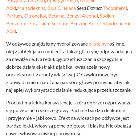
Polyglutamic Acid
,
Polyglycerin-6
,
Azelaic
Acid
,
Maltodextrin
,
Bixa Orellana
Seed Extract,
Tocopherol
,
Parfum
,
Citronellol
,
Betaine
,
Benzyl Alcohol
,
Sodium
Benzoate
,
Potassium Sorbate
,
Benzoic Acid
,
Dehydroacetic
Acid
.
W odżywce znajdziemy hydrolizowane
proteiny
roślinne,
olej z jabłek jako emolient, a także glicerynę odpowiadającą
za nawilżenie. Na redukcję przetłuszczania szczególnie
dobrze działa ekstrakt z jabłka, kwas azelainowy
oraz ekstrakt z arnoty właściwej. Odżywka może być
z powodzeniem nałożona na skórę głowy po myciu, aby jak
najlepiej wykorzystać działanie redukujące przetłuszczanie.
Produkt ma lekką konsystencję, która dobrze rozprowadza
się po włosach i skórze głowy. Pachnie bardzo delikatnie
i przyjemnie – jabłkowo. Efekt na włosach po odżywce jest
bardzo lekki, włosy są pełne objętości i blasku. Nie obciąża
nawet włosów o niskiej porowatości.