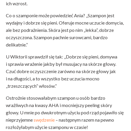
ich wzrost.
Co o szamponie może powiedzieć Ania? „Szampon jest
wydajny i dobrze się pieni. Oferuje mocne uczucie domycia,
ale bez podrażnienia. Skóra jest po nim „lekka”, dobrze
oczyszczona. Szampon pachnie surowcami, bardzo
delikatnie.”
U Wiktorii sprawdził się tak: „Dobrze się pieni, domywa
i sprawia wrażenie jakby był musujacy na skórze głowy.
Czuć dobre oczyszczenie zarówno na skórze głowy jak
i na długości, a to wszystko bez uczucia mocno
„trzeszczących” włosów.”
Ostrożnie stosowałabym szampon u osób bardzo
wrażliwych na kwasy AHA i mocniejszy peeling skóry
głowy. U mnie po dwukrotnym użyciu pod rząd pojawiło się
nieprzyjemne
swędzenie
– następnym razem na pewno
rozłożyłabym użycie szamponu w czasie!