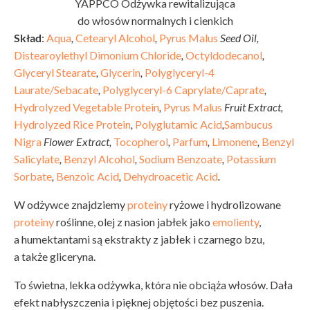
YAPPCO Odżywka rewitalizująca
do włosów normalnych i cienkich
Skład
:
Aqua
,
Cetearyl Alcohol
,
Pyrus Malus
Seed Oil,
Distearoylethyl Dimonium Chloride
,
Octyldodecanol
,
Glyceryl Stearate
,
Glycerin
,
Polyglyceryl-4
Laurate/Sebacate
,
Polyglyceryl-6 Caprylate/Caprate
,
Hydrolyzed Vegetable Protein
,
Pyrus Malus
Fruit Extract,
Hydrolyzed Rice Protein
,
Polyglutamic Acid
,
Sambucus
Nigra
Flower Extract,
Tocopherol
,
Parfum
,
Limonene
,
Benzyl
Salicylate
,
Benzyl Alcohol
,
Sodium Benzoate
,
Potassium
Sorbate
,
Benzoic Acid
,
Dehydroacetic Acid
.
W odżywce znajdziemy
proteiny
ryżowe i hydrolizowane
proteiny
roślinne, olej z nasion jabłek jako
emolienty
,
a humektantami są ekstrakty z jabłek i czarnego bzu,
a także gliceryna.
To świetna, lekka odżywka, która nie obciąża włosów. Dała
efekt nabłyszczenia i pięknej objętości bez puszenia.