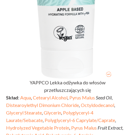
YAPPCO Lekka odżywka do włosów
przetłuszczających się
Skład
:
Aqua
,
Cetearyl Alcohol
,
Pyrus Malus
Seed Oil,
Distearoylethyl Dimonium Chloride
,
Octyldodecanol
,
Glyceryl Stearate
,
Glycerin
,
Polyglyceryl-4
Laurate/Sebacate
,
Polyglyceryl-6 Caprylate/Caprate
,
Hydrolyzed Vegetable Protein
,
Pyrus Malus
Fruit Extract,