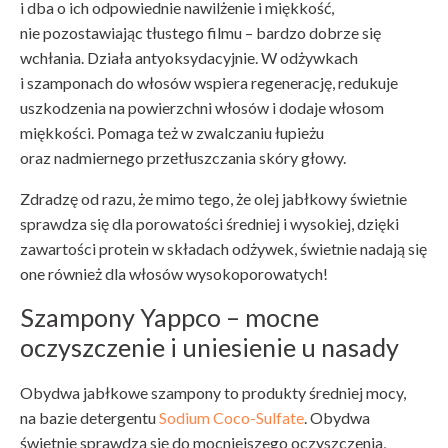
i dba o ich odpowiednie nawilżenie i miękkość,
nie pozostawiając tłustego filmu – bardzo dobrze się
wchłania. Działa antyoksydacyjnie. W odżywkach
i szamponach do włosów wspiera regenerację, redukuje
uszkodzenia na powierzchni włosów i dodaje włosom
miękkości. Pomaga też w zwalczaniu łupieżu
oraz nadmiernego przetłuszczania skóry głowy.
Zdradzę od razu, że mimo tego, że olej jabłkowy świetnie
sprawdza się dla porowatości średniej i wysokiej, dzięki
zawartości protein w składach odżywek, świetnie nadają się
one również dla włosów wysokoporowatych!
Szampony Yappco – mocne
oczyszczenie i uniesienie u nasady
Obydwa jabłkowe szampony to produkty średniej mocy,
na bazie detergentu
Sodium Coco-Sulfate
. Obydwa
świetnie sprawdzą się do mocniejszego oczyszczenia,