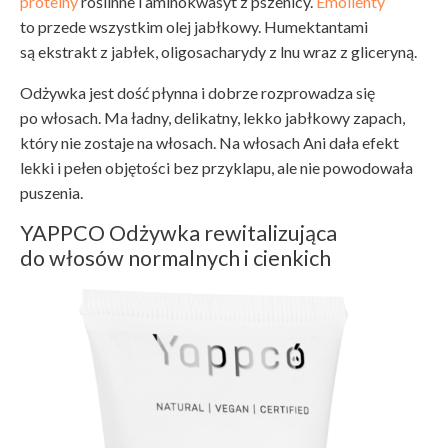
proteiny
roślinne i aminokwasyt z pszenicy.
Emolienty
to przede wszystkim olej jabłkowy. Humektantami
są ekstrakt z jabłek, oligosacharydy z lnu wraz z gliceryną.
Odżywka jest dość płynna i dobrze rozprowadza się
po włosach. Ma ładny, delikatny, lekko jabłkowy zapach,
który nie zostaje na włosach. Na włosach Ani dała efekt
lekki i pełen objętości bez przyklapu, ale nie powodowała
puszenia.
YAPPCO Odżywka rewitalizująca
do włosów normalnych i cienkich