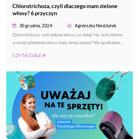
Chlorotrichoza, czyli dlaczego mam zielone
włosy? 6 przyczyn
30 grudnia, 2024
Agnieszka Niedziałek
Chlorotrichoza, czyli zielone włosy i co dalej? Ha, czyli zielone,
a raczej zzieleniałe włosy mają swoją nazwę? Nie spotkałam...
CZYTAJ DALEJ