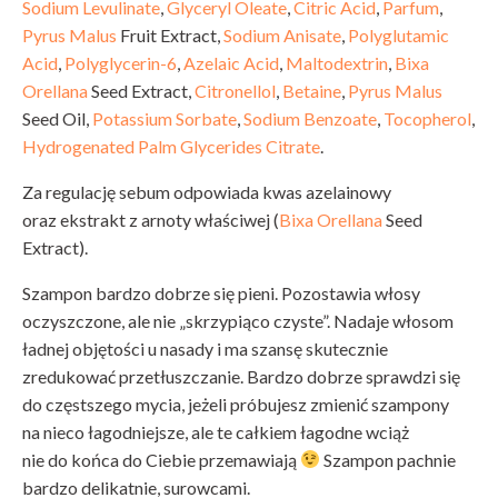
Sodium Levulinate
,
Glyceryl Oleate
,
Citric Acid
,
Parfum
,
Pyrus Malus
Fruit Extract,
Sodium Anisate
,
Polyglutamic
Acid
,
Polyglycerin-6
,
Azelaic Acid
,
Maltodextrin
,
Bixa
Orellana
Seed Extract,
Citronellol
,
Betaine
,
Pyrus Malus
Seed Oil,
Potassium Sorbate
,
Sodium Benzoate
,
Tocopherol
,
Hydrogenated Palm Glycerides Citrate
.
Za regulację sebum odpowiada kwas azelainowy
oraz ekstrakt z arnoty właściwej (
Bixa Orellana
Seed
Extract).
Szampon bardzo dobrze się pieni. Pozostawia włosy
oczyszczone, ale nie „skrzypiąco czyste”. Nadaje włosom
ładnej objętości u nasady i ma szansę skutecznie
zredukować przetłuszczanie. Bardzo dobrze sprawdzi się
do częstszego mycia, jeżeli próbujesz zmienić szampony
na nieco łagodniejsze, ale te całkiem łagodne wciąż
nie do końca do Ciebie przemawiają
Szampon pachnie
bardzo delikatnie, surowcami.