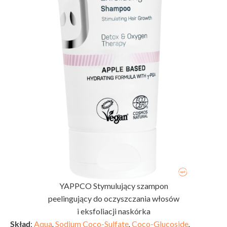
YAPPCO Stymulujący szampon
peelingujący do oczyszczania włosów
i eksfoliacji naskórka
Skład
:
Aqua
,
Sodium Coco-Sulfate
,
Coco-Glucoside
,