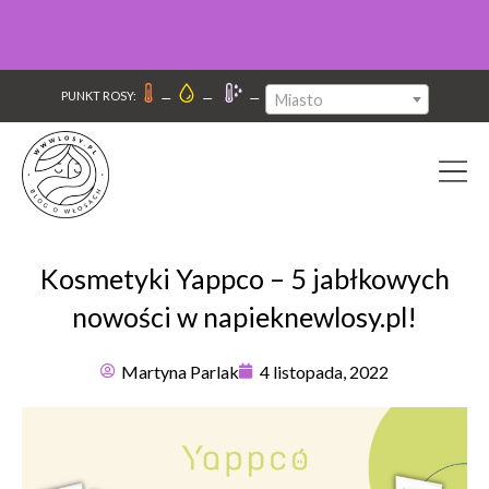
–
–
–
PUNKT ROSY:
Miasto
Kosmetyki Yappco – 5 jabłkowych
nowości w napieknewlosy.pl!
Martyna Parlak
4 listopada, 2022