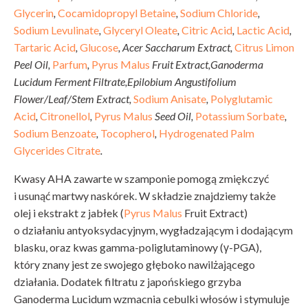
Glycerin
,
Cocamidopropyl Betaine
,
Sodium Chloride
,
Sodium Levulinate
,
Glyceryl Oleate
,
Citric Acid
,
Lactic Acid
,
Tartaric Acid
,
Glucose
, Acer Saccharum Extract,
Citrus Limon
Peel Oil,
Parfum
,
Pyrus Malus
Fruit Extract,Ganoderma
Lucidum Ferment Filtrate,Epilobium Angustifolium
Flower/Leaf/Stem Extract,
Sodium Anisate
,
Polyglutamic
Acid
,
Citronellol
,
Pyrus Malus
Seed Oil,
Potassium Sorbate
,
Sodium Benzoate
,
Tocopherol
,
Hydrogenated Palm
Glycerides Citrate
.
Kwasy AHA zawarte w szamponie pomogą zmiękczyć
i usunąć martwy naskórek. W składzie znajdziemy także
olej i ekstrakt z jabłek (
Pyrus Malus
Fruit Extract)
o działaniu antyoksydacyjnym, wygładzającym i dodającym
blasku, oraz kwas gamma-poliglutaminowy (γ-PGA),
który znany jest ze swojego głęboko nawilżającego
działania. Dodatek filtratu z japońskiego grzyba
Ganoderma Lucidum wzmacnia cebulki włosów i stymuluje