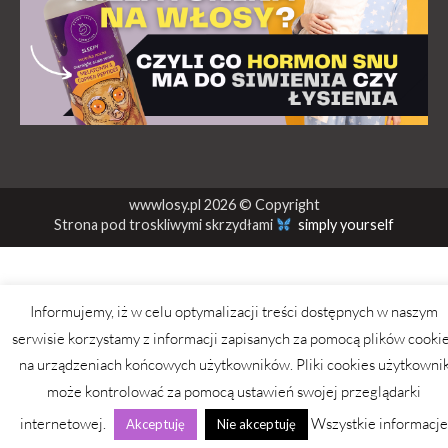
wwwlosy.pl 2026 © Copyright
Strona pod troskliwymi skrzydłami
simply yourself
Informujemy, iż w celu optymalizacji treści dostępnych w naszym
serwisie korzystamy z informacji zapisanych za pomocą plików cooki
na urządzeniach końcowych użytkowników. Pliki cookies użytkowni
może kontrolować za pomocą ustawień swojej przeglądarki
internetowej.
Wszystkie informacje
Akceptuję
Nie akceptuję