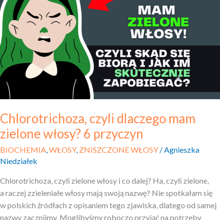
dlaczego
mam
zielone
włosy?
6
przyczyn
Chlorotrichoza, czyli dlaczego mam
zielone włosy? 6 przyczyn
BIOCHEMIA
,
WŁOSY
,
ZNISZCZONE WŁOSY
/
Agnieszka
Niedziałek
Chlorotrichoza, czyli zielone włosy i co dalej? Ha, czyli zielone,
a raczej zzieleniałe włosy mają swoją nazwę? Nie spotkałam się
w polskich źródłach z opisaniem tego zjawiska, dlatego od samej
nazwy zacznijmy. Moglibyśmy roboczo przyjąć na potrzeby