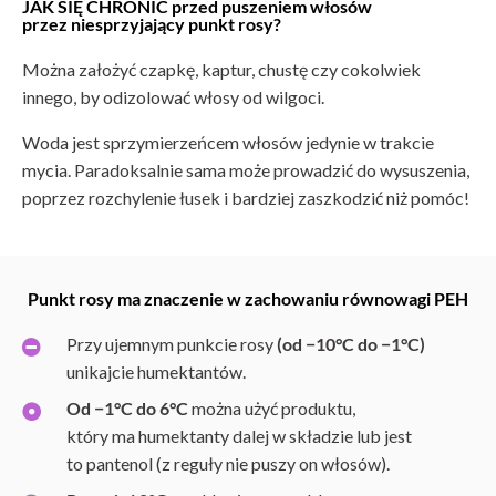
JAK SIĘ CHRONIĆ przed puszeniem włosów
przez niesprzyjający punkt rosy?
Można założyć czapkę, kaptur, chustę czy cokolwiek
innego, by odizolować włosy od wilgoci.
Woda jest sprzymierzeńcem włosów jedynie w trakcie
mycia. Paradoksalnie sama może prowadzić do wysuszenia,
poprzez rozchylenie łusek i bardziej zaszkodzić niż pomóc!
Punkt rosy ma znaczenie w zachowaniu równowagi
PEH
Przy ujemnym punkcie rosy
(od −10°C do −1°C)
unikajcie humektantów.
Od −1°C do 6°C
można użyć produktu,
który ma humektanty dalej w składzie lub jest
to pantenol (z reguły nie puszy on włosów).