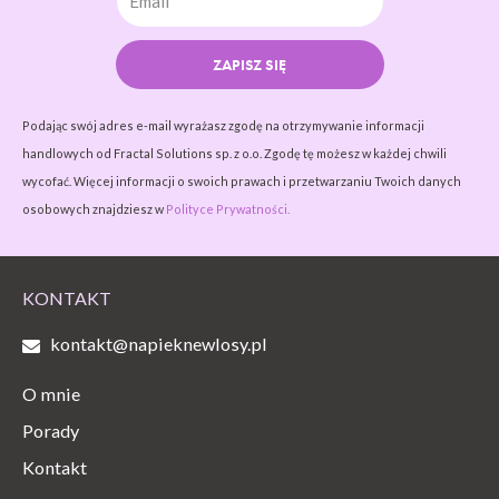
ZAPISZ SIĘ
Podając swój adres e-mail wyrażasz zgodę na otrzymywanie informacji
handlowych od Fractal Solutions sp. z o.o. Zgodę tę możesz w każdej chwili
wycofać. Więcej informacji o swoich prawach i przetwarzaniu Twoich danych
osobowych znajdziesz w
Polityce Prywatności.
KONTAKT
kontakt@napieknewlosy.pl
O mnie
Porady
Kontakt