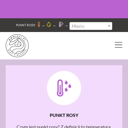
–
–
–
PUNKT ROSY:
Miasto
PUNKT ROSY
Czym jest punkt rosy? Z definicji to temperatura,