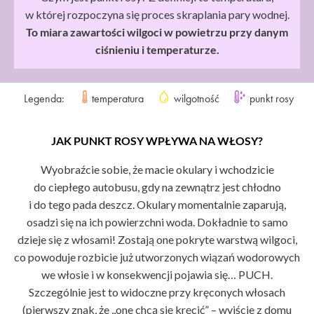
w której rozpoczyna się proces skraplania pary wodnej.
To miara zawartości wilgoci w powietrzu przy danym
ciśnieniu i temperaturze.
Legenda:
temperatura
wilgotność
punkt rosy
JAK PUNKT ROSY WPŁYWA NA WŁOSY?
Wyobraźcie sobie, że macie okulary i wchodzicie
do ciepłego autobusu, gdy na zewnątrz jest chłodno
i do tego pada deszcz. Okulary momentalnie zaparują,
osadzi się na ich powierzchni woda. Dokładnie to samo
dzieje się z włosami! Zostają one pokryte warstwą wilgoci,
co powoduje rozbicie już utworzonych wiązań wodorowych
we włosie i w konsekwencji pojawia się… PUCH.
Szczególnie jest to widoczne przy kręconych włosach
(pierwszy znak, że ,,one chcą się kręcić” – wyjście z domu