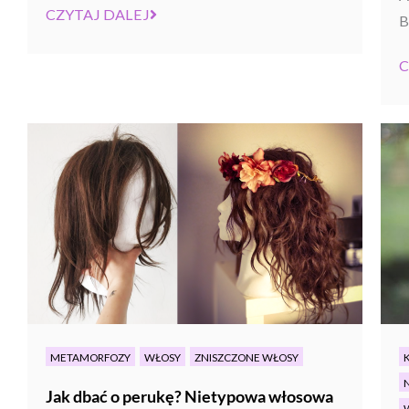
CZYTAJ DALEJ
Ba
C
METAMORFOZY
WŁOSY
ZNISZCZONE WŁOSY
Jak dbać o perukę? Nietypowa włosowa