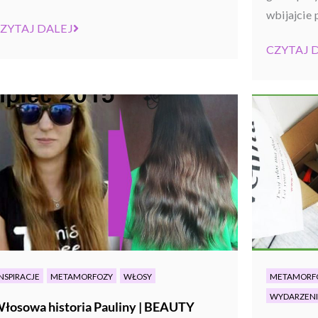
wbijajcie p
ZYTAJ DALEJ
CZYTAJ 
NSPIRACJE
METAMORFOZY
WŁOSY
METAMORF
WYDARZEN
łosowa historia Pauliny | BEAUTY