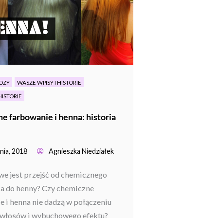
OZY
WASZE WPISY I HISTORIE
ISTORIE
e farbowanie i henna: historia
nia, 2018
Agnieszka Niedziałek
we jest przejść od chemicznego
a do henny? Czy chemiczne
e i henna nie dadzą w połączeniu
 włosów i wybuchowego efektu?