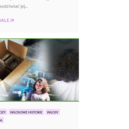
odziwiać jej...
DALEJ
OZY
WŁOSOWE HISTORIE
WŁOSY
IA