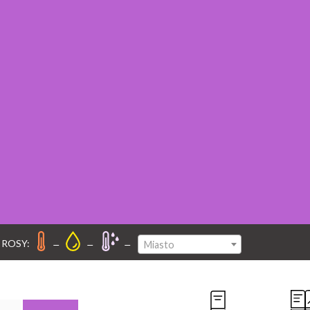
–
–
–
 ROSY:
Miasto