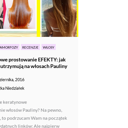
AMORFOZY
RECENZJE
WŁOSY
we prostowanie EFEKTY: jak
ę utrzymują na włosach Pauliny
ziernika, 2016
ka Niedziałek
e keratynowe
ie włosów Pauliny? Na pewno,
nie, to podrzucam Wam na początek
ydatnych linków: Ale najpierw