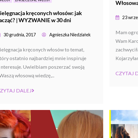
Włosowa 
ielęgnacja kręconych włosów: jak
23 wrze
acząć? | WYZWANIE w 30 dni
Mam ogro
30 grudnia, 2017
Agnieszka Niedziałek
Wam Karol
ielęgnacja kręconych włosów to temat,
zachwycił
tóry ostatnio najbardziej mnie inspiruje
Kojarzyłam
 interesuje. Uwielbiam poszerzać swoją
CZYTAJ 
 Waszą włosową wiedzę,...
ZYTAJ DALEJ