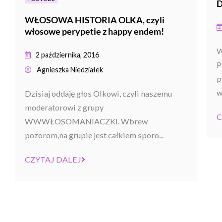
WŁOSOWA HISTORIA OLKA, czyli
włosowe perypetie z happy endem!
W
2 października, 2016
P
Agnieszka Niedziałek
p
w
Dzisiaj oddaję głos Olkowi, czyli naszemu
moderatorowi z grupy
C
WWWŁOSOMANIACZKI. Wbrew
pozorom,na grupie jest całkiem sporo...
CZYTAJ DALEJ