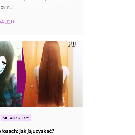
zym...
DALEJ
METAMORFOZY
włosach: jak ją uzyskać?