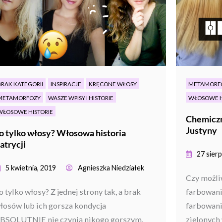
BRAK KATEGORII
INSPIRACJE
KRĘCONE WŁOSY
METAMORF
METAMORFOZY
WASZE WPISY I HISTORIE
WŁOSOWE H
WŁOSOWE HISTORIE
Chemiczn
Justyny
o tylko włosy? Włosowa historia
atrycji
27 sierp
5 kwietnia, 2019
Agnieszka Niedziałek
Czy możli
o tylko włosy? Z jednej strony tak, a brak
farbowani
łosów lub ich gorsza kondycja
farbowani
BSOLUTNIE nie czynią nikogo gorszym.
zielonych