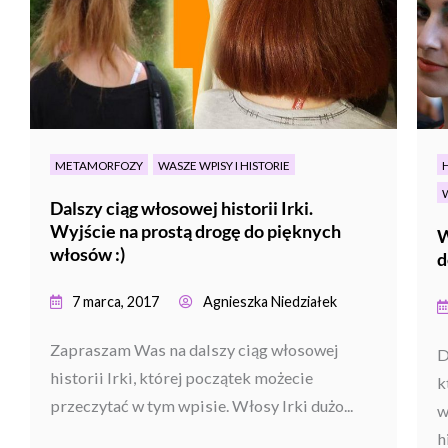
METAMORFOZY
WASZE WPISY I HISTORIE
Dalszy ciąg włosowej historii Irki.
Wyjście na prostą drogę do pięknych
W
włosów :)
d
7 marca, 2017
Agnieszka Niedziałek
Zapraszam Was na dalszy ciąg włosowej
D
historii Irki, której początek możecie
k
przeczytać w tym wpisie. Włosy Irki dużo...
w
h