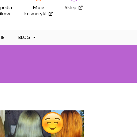
opedia
Moje
Sklep
ników
kosmetyki
IE
BLOG