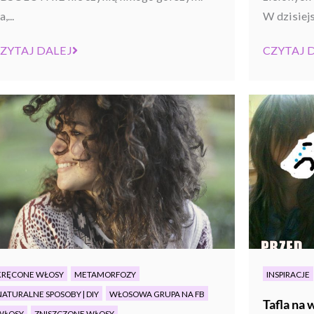
,...
W dzisiejs
ZYTAJ DALEJ
CZYTAJ 
KRĘCONE WŁOSY
METAMORFOZY
INSPIRACJE
NATURALNE SPOSOBY | DIY
WŁOSOWA GRUPA NA FB
Tafla na 
WŁOSY
ZNISZCZONE WŁOSY