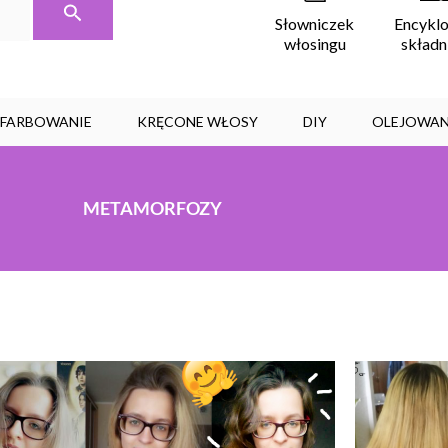
Encykl
Słowniczek
skład
włosingu
, FARBOWANIE
KRĘCONE WŁOSY
DIY
OLEJOWAN
METAMORFOZY