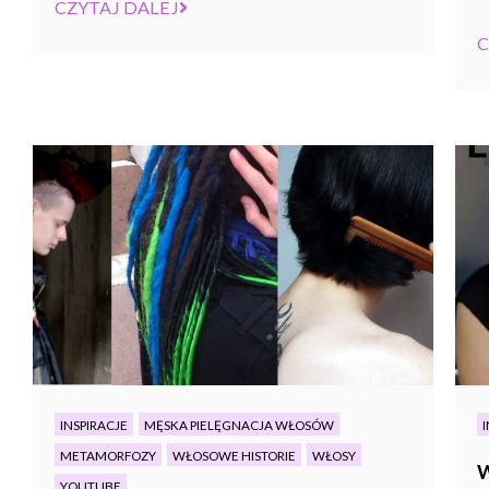
CZYTAJ DALEJ
C
INSPIRACJE
MĘSKA PIELĘGNACJA WŁOSÓW
I
METAMORFOZY
WŁOSOWE HISTORIE
WŁOSY
W
YOUTUBE