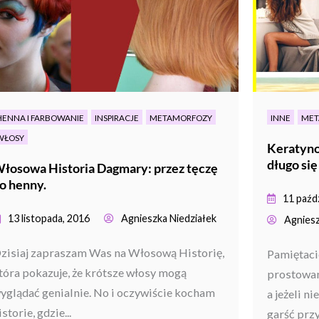
HENNA I FARBOWANIE
INSPIRACJE
METAMORFOZY
INNE
MET
WŁOSY
Keratyno
długo si
łosowa Historia Dagmary: przez tęczę
o henny.
11 paźd
13 listopada, 2016
Agnieszka Niedziałek
Agniesz
zisiaj zapraszam Was na Włosową Historię,
Pamiętaci
tóra pokazuje, że krótsze włosy mogą
prostowan
yglądać genialnie. No i oczywiście kocham
a jeżeli 
istorie, gdzie...
garść prz