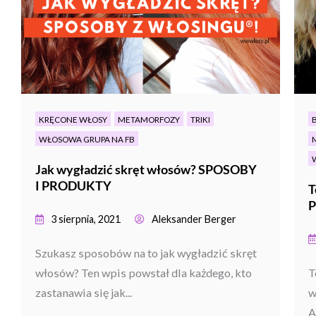
KRĘCONE WŁOSY
METAMORFOZY
TRIKI
WŁOSOWA GRUPA NA FB
Jak wygładzić skręt włosów? SPOSOBY
I PRODUKTY
T
P
3 sierpnia, 2021
Aleksander Berger
Szukasz sposobów na to jak wygładzić skręt
włosów? Ten wpis powstał dla każdego, kto
T
zastanawia się jak...
w
A