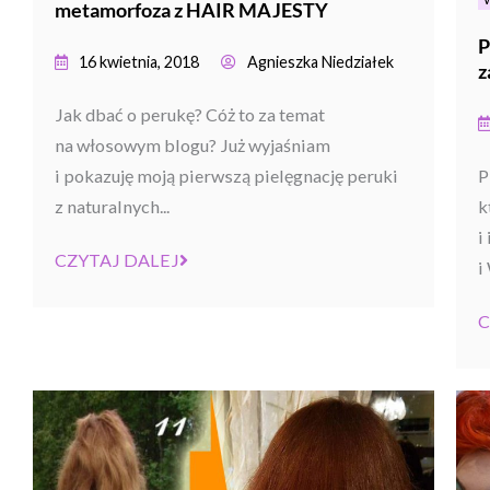
metamorfoza z HAIR MAJESTY
P
16 kwietnia, 2018
Agnieszka Niedziałek
z
Jak dbać o perukę? Cóż to za temat
na włosowym blogu? Już wyjaśniam
i pokazuję moją pierwszą pielęgnację peruki
P
z naturalnych...
k
i
CZYTAJ DALEJ
i
C