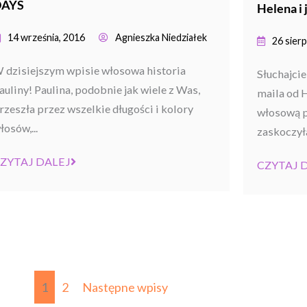
DAYS
Helena i
14 września, 2016
Agnieszka Niedziałek
26 sierp
 dzisiejszym wpisie włosowa historia
Słuchajcie
auliny! Paulina, podobnie jak wiele z Was,
maila od 
rzeszła przez wszelkie długości i kolory
włosową p
łosów,...
zaskoczyła
ZYTAJ DALEJ
CZYTAJ 
1
2
Następne wpisy