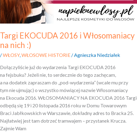
Targi EKOCUDA 2016 i Włosomaniacy
na nich :)
/
WŁOSY
,
WŁOSOWE HISTORIE
/
Agnieszka Niedziałek
Dołączyliście już do wydarzenia Targi EKOCUDA 2016
na fejsbuku? Jeżeli nie, to serdecznie do tego zachęcam,
a na dodatek zapraszam do „pod-wydarzenia” (wcale mu przy
tym nie ujmując) o wszystko mówiącej nazwie Włosomaniacy
na Ekocuda 2016. WŁOSOMANIACY NA EKOCUDA 2016 Targi
odbędą się 19 i 20 listopada 2016 roku w Domu Towarowym
Braci Jabłkowskich w Warszawie, dokładny adres to Bracka 25.
Najłatwiej jest tam dotrzeć tramwajem – przystanek Krucza.
Zajmie Wam