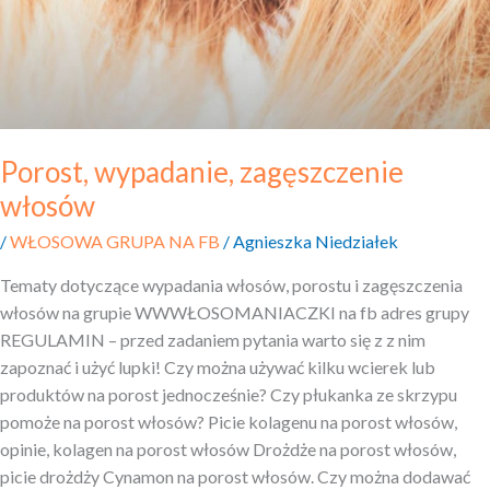
Porost, wypadanie, zagęszczenie
włosów
/
WŁOSOWA GRUPA NA FB
/
Agnieszka Niedziałek
Tematy dotyczące wypadania włosów, porostu i zagęszczenia
włosów na grupie WWWŁOSOMANIACZKI na fb adres grupy
REGULAMIN – przed zadaniem pytania warto się z z nim
zapoznać i użyć lupki! Czy można używać kilku wcierek lub
produktów na porost jednocześnie? Czy płukanka ze skrzypu
pomoże na porost włosów? Picie kolagenu na porost włosów,
opinie, kolagen na porost włosów Drożdże na porost włosów,
picie drożdży Cynamon na porost włosów. Czy można dodawać