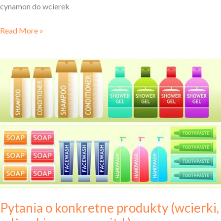
cynamon do wcierek
Read More »
Pytania
o konkretne
produkty
(wcierki,
odżywki,
szampony
itd.)
Pytania o konkretne produkty (wcierki,