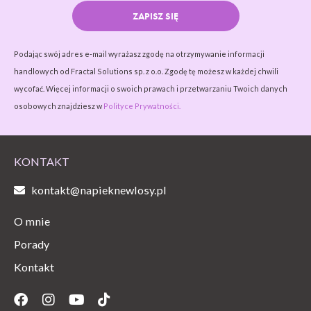
ZAPISZ SIĘ
Podając swój adres e-mail wyrażasz zgodę na otrzymywanie informacji
handlowych od Fractal Solutions sp. z o.o. Zgodę tę możesz w każdej chwili
wycofać. Więcej informacji o swoich prawach i przetwarzaniu Twoich danych
osobowych znajdziesz w
Polityce Prywatności.
KONTAKT
kontakt@napieknewlosy.pl
O mnie
Porady
Kontakt
Facebook
Instagram
Youtube
Tiktok