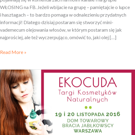
WŁOSING na FB. Jeżeli wbijacie na grupę – pamiętajcie o lupce
i hasztagach – to bardzo pomaga w odnalezieniu przydatnych
informacji! Dlatego dzisiaj postaram się stworzyć mini-
vademecum olejowania włosów, w którym postaram się jak
najprościej, ale też wyczerpująco, omówić to, jaki olej […]
Read More »
Targi
EKOCUDA
2016
i Włosomaniacy
na nich
:)