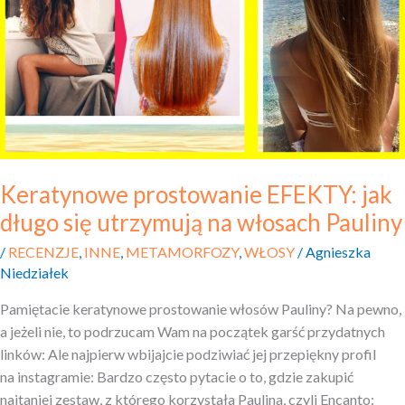
się
utrzymują
na włosach
Pauliny
Keratynowe prostowanie EFEKTY: jak
długo się utrzymują na włosach Pauliny
/
RECENZJE
,
INNE
,
METAMORFOZY
,
WŁOSY
/
Agnieszka
Niedziałek
Pamiętacie keratynowe prostowanie włosów Pauliny? Na pewno,
a jeżeli nie, to podrzucam Wam na początek garść przydatnych
linków: Ale najpierw wbijajcie podziwiać jej przepiękny profil
na instagramie: Bardzo często pytacie o to, gdzie zakupić
najtaniej zestaw, z którego korzystała Paulina, czyli Encanto: