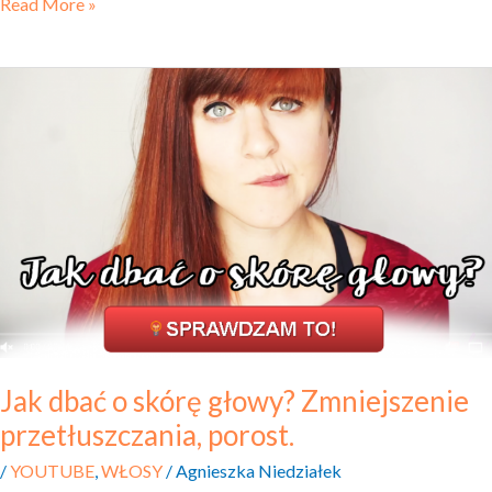
Read More »
Jak
dbać
o skórę
głowy?
Zmniejszenie
przetłuszczania,
porost.
Jak dbać o skórę głowy? Zmniejszenie
przetłuszczania, porost.
/
YOUTUBE
,
WŁOSY
/
Agnieszka Niedziałek