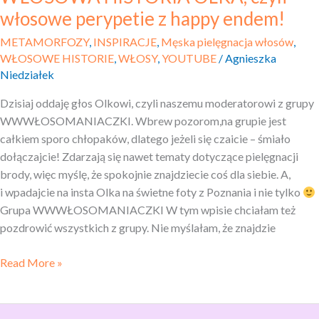
włosowe perypetie z happy endem!
METAMORFOZY
,
INSPIRACJE
,
Męska pielęgnacja włosów
,
WŁOSOWE HISTORIE
,
WŁOSY
,
YOUTUBE
/
Agnieszka
Niedziałek
Dzisiaj oddaję głos Olkowi, czyli naszemu moderatorowi z grupy
WWWŁOSOMANIACZKI. Wbrew pozorom,na grupie jest
całkiem sporo chłopaków, dlatego jeżeli się czaicie – śmiało
dołączajcie! Zdarzają się nawet tematy dotyczące pielęgnacji
brody, więc myślę, że spokojnie znajdziecie coś dla siebie. A,
i wpadajcie na insta Olka na świetne foty z Poznania i nie tylko
Grupa WWWŁOSOMANIACZKI W tym wpisie chciałam też
pozdrowić wszystkich z grupy. Nie myślałam, że znajdzie
Read More »