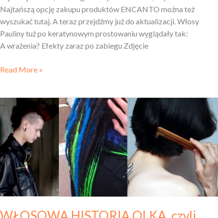
Najtańszą opcję zakupu produktów ENCANTO można też
wyszukać tutaj. A teraz przejdźmy już do aktualizacji. Włosy
Pauliny tuż po keratynowym prostowaniu wyglądały tak:
A wrażenia? Efekty zaraz po zabiegu Zdjęcie
Read More »
WŁOSOWA
HISTORIA
OLKA,
czyli
włosowe
perypetie
z happy
endem!
WŁOSOWA HISTORIA OLKA, czyli