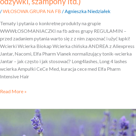
odżywki, szampony itd.)
/
WŁOSOWA GRUPA NA FB
/
Agnieszka Niedziałek
Tematy i pytania o konkretne produkty na grupie
WWWŁOSOMANIACZKI na fb adres grupy REGULAMIN –
przed zadaniem pytania warto się z z nim zapoznać i użyć lupki!
Wcierki Wcierka Biokap Wcierka chińska ANDREA z Aliexpress
Jantar, Nacomi, Elfa Pharm Vianek normalizujący tonik-wcierka
Jantar – jak często i jak stosować? Long4lashes, Long 4 lashes
wcierka Ampułki CeCe Med, kuracja cece med Elfa Pharm
Intensive Hair
Read More »
Kosmetyki
niewłosowe
stosowane
na włosy