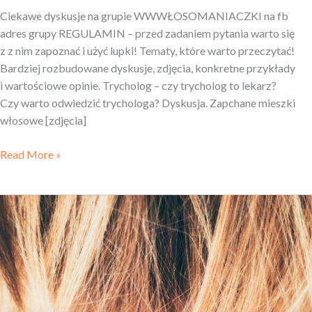
Ciekawe dyskusje na grupie WWWŁOSOMANIACZKI na fb
adres grupy REGULAMIN – przed zadaniem pytania warto się
z z nim zapoznać i użyć lupki! Tematy, które warto przeczytać!
Bardziej rozbudowane dyskusje, zdjęcia, konkretne przykłady
i wartościowe opinie. Trycholog – czy trycholog to lekarz?
Czy warto odwiedzić trychologa? Dyskusja. Zapchane mieszki
włosowe [zdjęcia]
Read More »
Porost,
wypadanie,
zagęszczenie
włosów