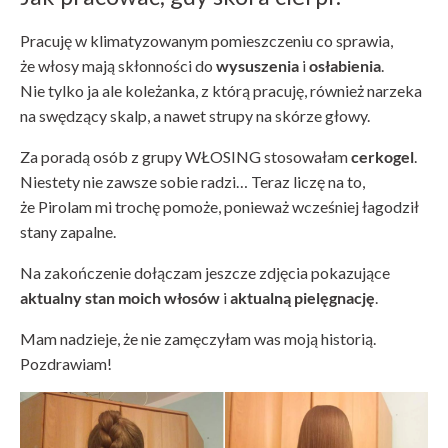
Pracuję w klimatyzowanym pomieszczeniu co sprawia,
że włosy mają skłonności do
wysuszenia
i
osłabienia
.
Nie tylko ja ale koleżanka, z którą pracuję, również narzeka
na swędzący skalp, a nawet strupy na skórze głowy.
Za poradą osób z grupy WŁOSING stosowałam
cerkogel
.
Niestety nie zawsze sobie radzi… Teraz liczę na to,
że Pirolam mi trochę pomoże, ponieważ wcześniej łagodził
stany zapalne.
Na zakończenie dołączam jeszcze zdjęcia pokazujące
aktualny stan moich włosów
i
aktualną pielęgnację
.
Mam nadzieje, że nie zamęczyłam was moją historią.
Pozdrawiam!