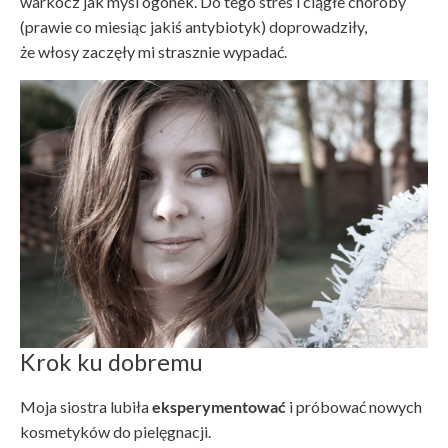
warkocz jak mysi ogonek. Do tego stres i ciągłe choroby
(prawie co miesiąc jakiś antybiotyk) doprowadziły,
że włosy zaczęły mi strasznie wypadać.
Krok ku dobremu
Moja siostra lubiła
eksperymentować
i próbować nowych
kosmetyków do pielęgnacji.