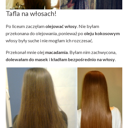
Tafla na włosach!
Po liceum zaczęłam
olejować włosy
. Nie byłam
przekonana do olejowania, ponieważ po
oleju kokosowym
włosy były suche i nie mogłam ich rozczesać.
Przekonał mnie olej
macadamia
. Byłam nim zachwycona,
dolewałam do masek
i
kładłam bezpośrednio na włosy
.