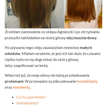
Zrobiłam zamówienie ze sklepu Agnieszki i po otrzymaniu
przesyłki nakładałam na skórę głowy
olej musztardowy
.
Po używaniu tego oleju zauważyłam mnóstwo
małych
włosków
. Miałam wrażenie, że jest ich tak dużo że czasami
ciężko było mi się dogrzebać do skóry głowy,
żeby zaaplikować wcierkę.
Wiem też już, że moje włosy nie lubią przeładowania
proteinami
. W przewadze są zdecydowanie
humektanty
oraz
emolienty
.
Co to są proteiny?
Humektanty?