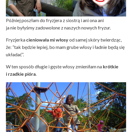
Później poszłam do fryzjera z siostrą i ani ona ani
ja nie byłyśmy zadowolone z naszych nowych fryzur.
Fryzjerka
cieniowała
mi włosy
od samej skóry twierdząc,
że: ”tak będzie lepiej, bo mam grube włosy i ładnie będą się
układać”.
W ten sposób długie i gęste włosy zmieniłam na
krótkie
i rzadkie pióra
.