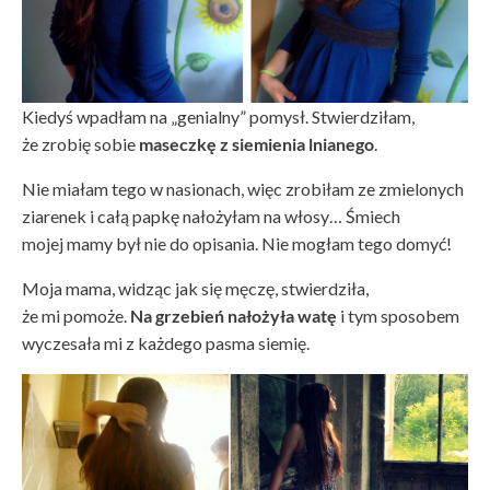
Kiedyś wpadłam na „genialny” pomysł. Stwierdziłam,
że zrobię sobie
maseczkę z siemienia lnianego
.
Nie miałam tego w nasionach, więc zrobiłam ze zmielonych
ziarenek i całą papkę nałożyłam na włosy… Śmiech
mojej mamy był nie do opisania. Nie mogłam tego domyć!
Moja mama, widząc jak się męczę, stwierdziła,
że mi pomoże.
Na grzebień nałożyła watę
i tym sposobem
wyczesała mi z każdego pasma siemię.