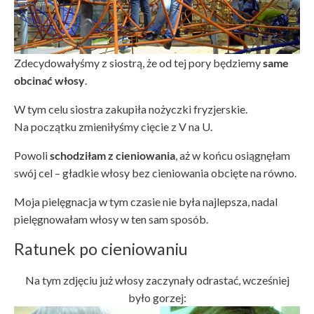
Zdecydowałyśmy z siostrą, że od tej pory będziemy
same
obcinać włosy
.
W tym celu siostra zakupiła nożyczki fryzjerskie.
Na początku zmieniłyśmy cięcie z V na U.
Powoli
schodziłam z cieniowania
, aż w końcu osiągnęłam
swój cel – gładkie włosy bez cieniowania obcięte na równo.
Moja pielęgnacja w tym czasie nie była najlepsza, nadal
pielęgnowałam włosy w ten sam sposób.
Ratunek po cieniowaniu
Na tym zdjęciu już włosy zaczynały odrastać, wcześniej
było gorzej: