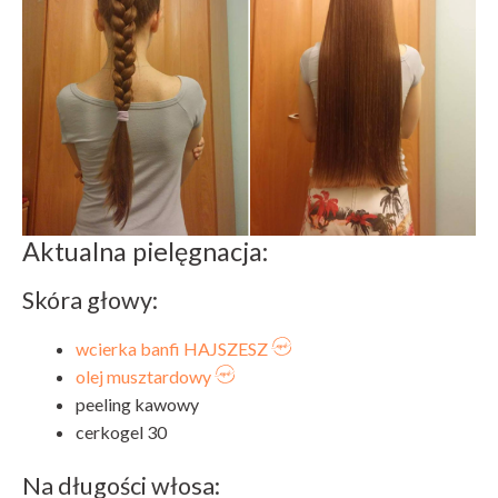
Aktualna pielęgnacja:
Skóra głowy:
wcierka
banfi HAJSZESZ
olej musztardowy
peeling kawowy
cerkogel 30
Na długości włosa: