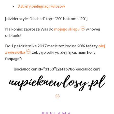
3 strefy pielęgnacji włosów
[divider style=”dashed” top=”20″ bottom=”20″]
Na koniec zaproszę Was do
mojego sklepu
w nowej
odsłonie!
Do 1 października 2017 macie też kod na
20% tańszy
olej
z wiesiołka
, żeby go odkryć
„dej lajka, mam hory
fanpage”
:
[sociallocker id=”3153″]2etap786[/sociallocker]
REKLAMA