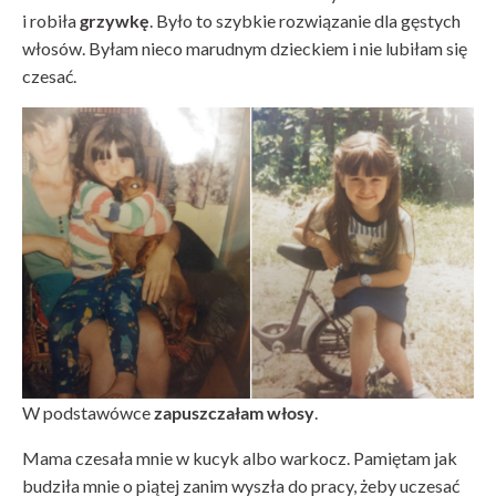
i robiła
grzywkę
. Było to szybkie rozwiązanie dla gęstych
włosów. Byłam nieco marudnym dzieckiem i nie lubiłam się
czesać.
W podstawówce
zapuszczałam włosy
.
Mama czesała mnie w kucyk albo warkocz. Pamiętam jak
budziła mnie o piątej zanim wyszła do pracy, żeby uczesać