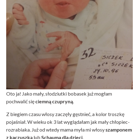
Oto ja! Jako mały, słodziutki bobasek już mogłam
pochwalić się
ciemną czupryną
.
Z biegiem czasu włosy zaczęły gęstnieć, a kolor troszkę
pojaśniał. W wieku ok 3 lat wyglądałam jak mały chłopiec-
rozrabiaka. Już od wtedy mama myła mi włosy
szamponem
z kaczuszką
lub
Schauma dla dzieci
.