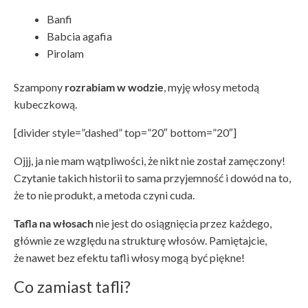
Banfi
Babcia agafia
Pirolam
Szampony
rozrabiam w wodzie
, myję włosy metodą
kubeczkową.
[divider style=”dashed” top=”20″ bottom=”20″]
Ojjj, ja nie mam wątpliwości, że nikt nie został zamęczony!
Czytanie takich historii to sama przyjemność i dowód na to,
że to nie produkt, a metoda czyni cuda.
Tafla na włosach
nie jest do osiągnięcia przez każdego,
głównie ze względu na strukturę włosów. Pamiętajcie,
że nawet bez efektu tafli włosy mogą być piękne!
Co zamiast tafli?