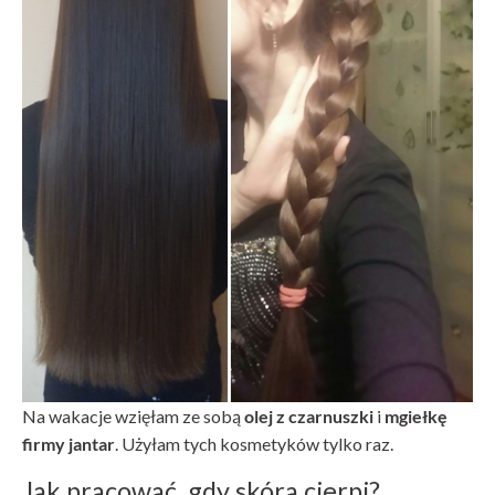
Na wakacje wzięłam ze sobą
olej z czarnuszki
i
mgiełkę
firmy jantar
. Użyłam tych kosmetyków tylko raz.
Jak pracować, gdy skóra cierpi?