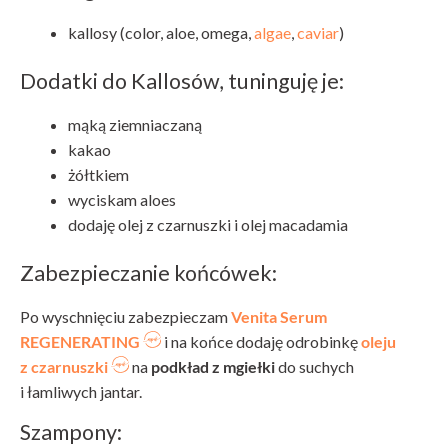
kallosy (color, aloe, omega,
algae
,
caviar
)
Dodatki do Kallosów, tuninguję je:
mąką ziemniaczaną
kakao
żółtkiem
wyciskam aloes
dodaję olej z czarnuszki i olej macadamia
Zabezpieczanie końcówek:
Po wyschnięciu zabezpieczam
Venita Serum
REGENERATING
i na końce dodaję odrobinkę
oleju
z czarnuszki
na
podkład z mgiełki
do suchych
i łamliwych jantar.
Szampony: