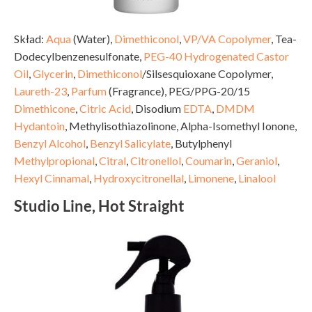
Skład:
Aqua
(Water),
Dimethiconol
,
VP/VA Copolymer
, Tea-
Dodecylbenzenesulfonate,
PEG-40 Hydrogenated Castor
Oil
,
Glycerin
,
Dimethiconol
/Silsesquioxane Copolymer,
Laureth-23
,
Parfum
(Fragrance), PEG/PPG-20/15
Dimethicone
,
Citric Acid
, Disodium
EDTA
,
DMDM
Hydantoin
, Methylisothiazolinone, Alpha-Isomethyl Ionone,
Benzyl Alcohol
,
Benzyl Salicylate
, Butylphenyl
Methylpropional
,
Citral
,
Citronellol
,
Coumarin
,
Geraniol
,
Hexyl Cinnamal
,
Hydroxycitronellal
,
Limonene
,
Linalool
Studio Line, Hot Straight