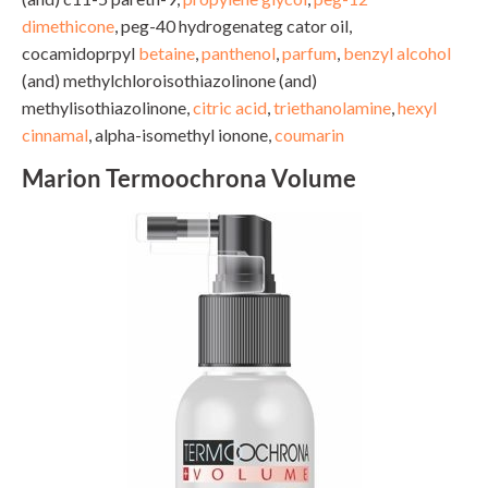
dimethicone
, peg-40 hydrogenateg cator oil,
cocamidoprpyl
betaine
,
panthenol
,
parfum
,
benzyl alcohol
(and) methylchloroisothiazolinone (and)
methylisothiazolinone,
citric acid
,
triethanolamine
,
hexyl
cinnamal
, alpha-isomethyl ionone,
coumarin
Marion Termoochrona Volume