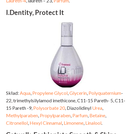
Laureth-4
, laureth – 23,
Parfum
.
I.Dentity, Protect It
Skład:
Aqua
,
Propylene Glycol
,
Glycerin
,
Polyquaternium
-
22, trimethylsilylamod imethicone, C11-15 Pareth- 5, C11-
15 Pareth -9,
Polysorbate 20
, Diazolidinyl
Urea
,
Methylparaben
,
Propylparaben
,
Parfum
,
Betaine
,
Citronellol
,
Hexyl Cinnamal
,
Limonene
,
Linalool
.