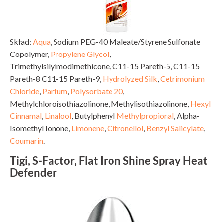
Skład:
Aqua
, Sodium PEG-40 Maleate/Styrene Sulfonate
Copolymer,
Propylene Glycol
,
Trimethylsilylmodimethicone, C11-15 Pareth-5, C11-15
Pareth-8 C11-15 Pareth-9,
Hydrolyzed Silk
,
Cetrimonium
Chloride
,
Parfum
,
Polysorbate 20
,
Methylchloroisothiazolinone, Methylisothiazolinone,
Hexyl
Cinnamal
,
Linalool
, Butylphenyl
Methylpropional
, Alpha-
Isomethyl Ionone,
Limonene
,
Citronellol
,
Benzyl Salicylate
,
Coumarin
.
Tigi, S-Factor, Flat Iron Shine Spray Heat
Defender