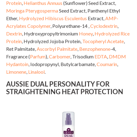
Protein
,
Helianthus Annuus
(Sunflower) Seed Extract,
Moringa Pterygosperma
Seed Extract, Panthenyl Ethyl
Ether,
Hydrolyzed Hibiscus Esculentus
Extract,
AMP-
Acrylates Copolymer
, Polyurethane-14 ,
Cyclodextrin
,
Dextrin
, Hydroxypropyltrimonium
Honey
,
Hydrolyzed Rice
Protein
, Hydrolyzed Jojoba Protein,
Tocopheryl Acetate
,
Ret Palmitate,
Ascorbyl Palmitate
,
Benzophenone
-4,
Fragrance (
Parfum
),
Carbomer
, Trisodium
EDTA
,
DMDM
Hydantoin
, Iodopropynyl, Butylcarbamate,
Coumarin
,
Limonene
,
Linalool
.
AUSSIE DUAL PERSONALITY FOR
STRAIGHTENING HEAT PROTECTION