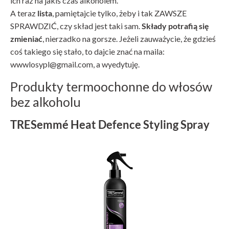
ich raz na jakiś czas alkoholem.
A teraz
lista
, pamiętajcie tylko, żeby i tak ZAWSZE
SPRAWDZIĆ, czy skład jest taki sam.
Składy potrafią się
zmieniać
, nierzadko na gorsze. Jeżeli zauważycie, że gdzieś
coś takiego się stało, to dajcie znać na maila:
wwwlosypl@gmail.com, a wyedytuję.
Produkty termoochonne do włosów
bez alkoholu
TRESemmé Heat Defence Styling Spray