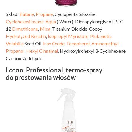
Skład:
Butane
,
Propane
, Cyclopenta Siloxane,
Cyclohexasiloxane
,
Aqua
( Water), Dipropyleneglycol, PEG-
12
Dimethicone
,
Mica
, Titanium Dioxide, Cocoyl
Hydrolyzed Keratin
,
Isopropyl Myristate
,
Plukenetia
Volubilis
Seed Oil,
Iron Oxide
,
Tocopherol
,
Aminomethyl
Propanol
,
Hexyl Cinnamal
, Hydroxyisohexyl 3-Cyclohexene
Carbox-Aldehyde.
Loton, Professional, termo-spray
do prostowania włosów