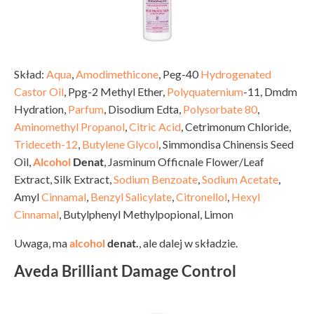
Skład:
Aqua
,
Amodimethicone
, Peg-40
Hydrogenated
Castor Oil
, Ppg-2 Methyl Ether,
Polyquaternium
-11, Dmdm
Hydration,
Parfum
, Disodium Edta,
Polysorbate 80
,
Aminomethyl Propanol
,
Citric Acid
, Cetrimonum Chloride,
Trideceth-12
,
Butylene Glycol
, Simmondisa Chinensis Seed
Oil,
Alcohol
Denat
, Jasminum Officnale Flower/Leaf
Extract, Silk Extract,
Sodium Benzoate
,
Sodium Acetate
,
Amyl
Cinnamal
,
Benzyl Salicylate
,
Citronellol
,
Hexyl
Cinnamal
, Butylphenyl Methylpopional, Limon
Uwaga, ma
alcohol
denat.
, ale dalej w składzie.
Aveda Brilliant Damage Control