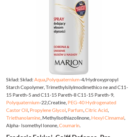
Skład: Skład:
Aqua
,
Polyquaternium
-4/Hydroxypropyl
Starch Copolymer, Trimethylsilylmodimethico ne and C11-
15 Pareth-5 and C11-15 Pareth-8 C11-15 Pareth-9,
Polyquaternium
-22,Creatine,
PEG-40 Hydrogenated
Castor Oil
,
Propylene Glycol
,
Parfum
,
Citric Acid
,
Triethanolamine
, Methylisothiazolinone,
Hexyl Cinnamal
,
Alpha- Isomethyl Ionone,
Coumarin
.