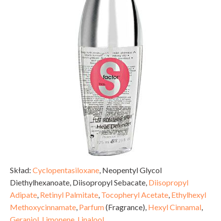
Skład:
Cyclopentasiloxane
, Neopentyl Glycol
Diethylhexanoate, Diisopropyl Sebacate,
Diisopropyl
Adipate
,
Retinyl Palmitate
,
Tocopheryl Acetate
,
Ethylhexyl
Methoxycinnamate
,
Parfum
(Fragrance),
Hexyl Cinnamal
,
Geraniol
,
Limonene
,
Linalool
.