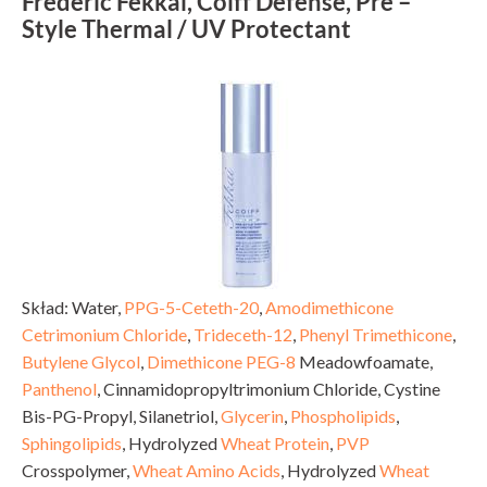
Frederic Fekkai, Coiff Defense, Pre –
Style Thermal / UV Protectant
Skład: Water,
PPG-5-Ceteth-20
,
Amodimethicone
Cetrimonium Chloride
,
Trideceth-12
,
Phenyl Trimethicone
,
Butylene Glycol
,
Dimethicone
PEG-8
Meadowfoamate,
Panthenol
, Cinnamidopropyltrimonium Chloride, Cystine
Bis-PG-Propyl, Silanetriol,
Glycerin
,
Phospholipids
,
Sphingolipids
, Hydrolyzed
Wheat Protein
,
PVP
Crosspolymer,
Wheat Amino Acids
, Hydrolyzed
Wheat