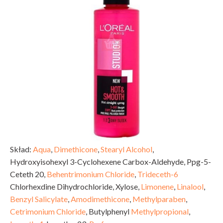
Skład:
Aqua
,
Dimethicone
,
Stearyl Alcohol
,
Hydroxyisohexyl 3-Cyclohexene Carbox-Aldehyde, Ppg-5-
Ceteth 20,
Behentrimonium Chloride
,
Trideceth-6
Chlorhexdine Dihydrochloride, Xylose,
Limonene
,
Linalool
,
Benzyl Salicylate
,
Amodimethicone
,
Methylparaben
,
Cetrimonium Chloride
, Butylphenyl
Methylpropional
,