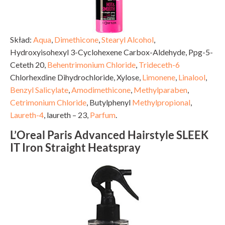
Skład:
Aqua
,
Dimethicone
,
Stearyl Alcohol
,
Hydroxyisohexyl 3-Cyclohexene Carbox-Aldehyde, Ppg-5-
Ceteth 20,
Behentrimonium Chloride
,
Trideceth-6
Chlorhexdine Dihydrochloride, Xylose,
Limonene
,
Linalool
,
Benzyl Salicylate
,
Amodimethicone
,
Methylparaben
,
Cetrimonium Chloride
, Butylphenyl
Methylpropional
,
Laureth-4
, laureth – 23,
Parfum
.
L’Oreal Paris Advanced Hairstyle SLEEK
IT Iron Straight Heatspray