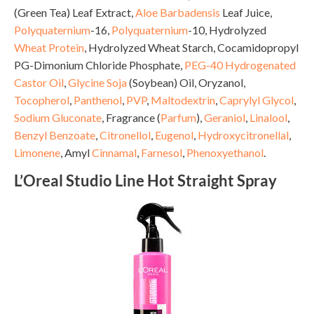
(Green Tea) Leaf Extract,
Aloe Barbadensis
Leaf Juice,
Polyquaternium
-16,
Polyquaternium
-10, Hydrolyzed
Wheat Protein
, Hydrolyzed Wheat Starch, Cocamidopropyl
PG-Dimonium Chloride Phosphate,
PEG-40 Hydrogenated
Castor Oil
,
Glycine Soja
(Soybean) Oil, Oryzanol,
Tocopherol
,
Panthenol
,
PVP
,
Maltodextrin
,
Caprylyl Glycol
,
Sodium Gluconate
, Fragrance (
Parfum
),
Geraniol
,
Linalool
,
Benzyl Benzoate
,
Citronellol
,
Eugenol
,
Hydroxycitronellal
,
Limonene
, Amyl
Cinnamal
,
Farnesol
,
Phenoxyethanol
.
L’Oreal Studio Line Hot Straight Spray