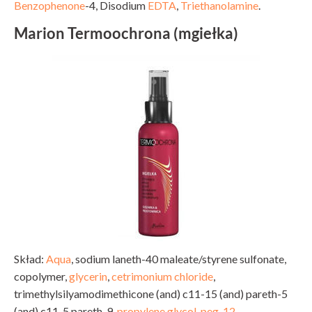
Benzophenone
-4, Disodium
EDTA
,
Triethanolamine
.
Marion Termoochrona (mgiełka)
Skład:
Aqua
, sodium laneth-40 maleate/styrene sulfonate,
copolymer,
glycerin
,
cetrimonium chloride
,
trimethylsilyamodimethicone (and) c11-15 (and) pareth-5
(and) c11-5 pareth-9,
propylene glycol
,
peg-12