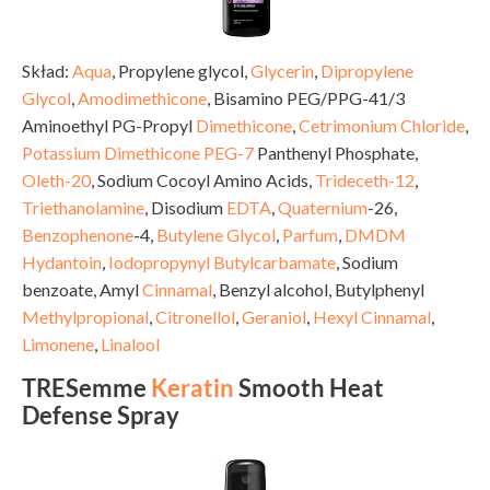
Skład:
Aqua
, Propylene glycol,
Glycerin
,
Dipropylene
Glycol
,
Amodimethicone
, Bisamino PEG/PPG-41/3
Aminoethyl PG-Propyl
Dimethicone
,
Cetrimonium Chloride
,
Potassium
Dimethicone
PEG-7
Panthenyl Phosphate,
Oleth-20
, Sodium Cocoyl Amino Acids,
Trideceth-12
,
Triethanolamine
, Disodium
EDTA
,
Quaternium
-26,
Benzophenone
-4,
Butylene Glycol
,
Parfum
,
DMDM
Hydantoin
,
Iodopropynyl Butylcarbamate
, Sodium
benzoate, Amyl
Cinnamal
, Benzyl alcohol, Butylphenyl
Methylpropional
,
Citronellol
,
Geraniol
,
Hexyl Cinnamal
,
Limonene
,
Linalool
TRESemme
Keratin
Smooth Heat
Defense Spray