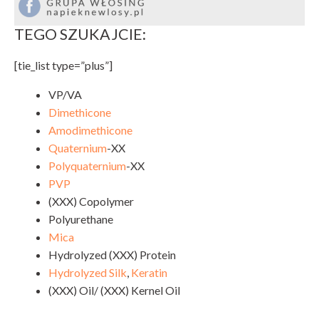
TEGO SZUKAJCIE:
[tie_list type=”plus”]
VP/VA
Dimethicone
Amodimethicone
Quaternium
-XX
Polyquaternium
-XX
PVP
(XXX) Copolymer
Polyurethane
Mica
Hydrolyzed (XXX) Protein
Hydrolyzed Silk
,
Keratin
(XXX) Oil/ (XXX) Kernel Oil