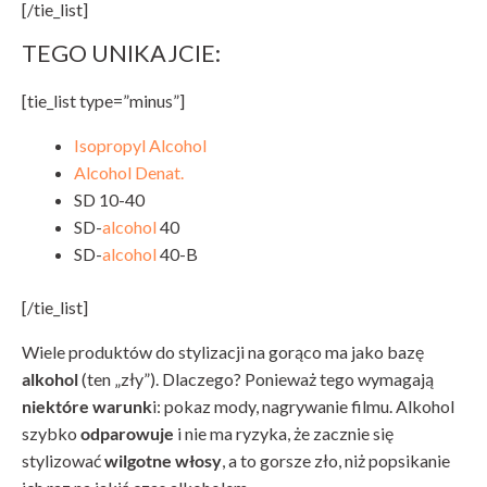
[/tie_list]
TEGO UNIKAJCIE:
[tie_list type=”minus”]
Isopropyl Alcohol
Alcohol Denat.
SD 10-40
SD-
alcohol
40
SD-
alcohol
40-B
[/tie_list]
Wiele produktów do stylizacji na gorąco ma jako bazę
alkohol
(ten „zły”). Dlaczego? Ponieważ tego wymagają
niektóre warunk
i: pokaz mody, nagrywanie filmu. Alkohol
szybko
odparowuje
i nie ma ryzyka, że zacznie się
stylizować
wilgotne włosy
, a to gorsze zło, niż popsikanie