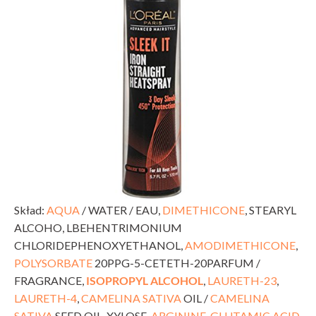
Skład:
AQUA
/ WATER / EAU,
DIMETHICONE
, STEARYL
ALCOHO, LBEHENTRIMONIUM
CHLORIDEPHENOXYETHANOL,
AMODIMETHICONE
,
POLYSORBATE
20PPG-5-CETETH-20PARFUM /
FRAGRANCE,
ISOPROPYL ALCOHOL
,
LAURETH-23
,
LAURETH-4
,
CAMELINA SATIVA
OIL /
CAMELINA
SATIVA
SEED OIL, XYLOSE,
ARGININE
,
GLUTAMIC ACID
,