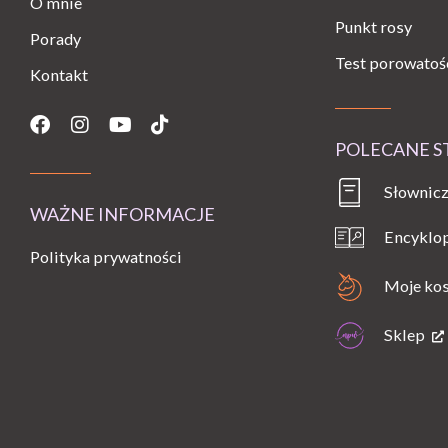
O mnie
Punkt rosy
Porady
Test porowatoś
Kontakt
Facebook
Instagram
Youtube
Tiktok
POLECANE 
Słownicz
WAŻNE INFORMACJE
Encyklo
Polityka prywatności
Moje ko
Sklep