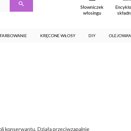
Encykl
Słowniczek
skład
włosingu
, FARBOWANIE
KRĘCONE WŁOSY
DIY
OLEJOWAN
li konserwantu. Działa przeciwzapalnie