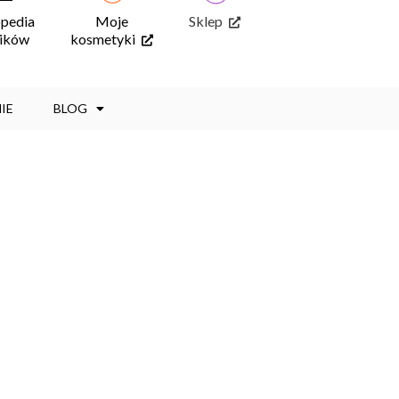
opedia
Moje
Sklep
ników
kosmetyki
IE
BLOG