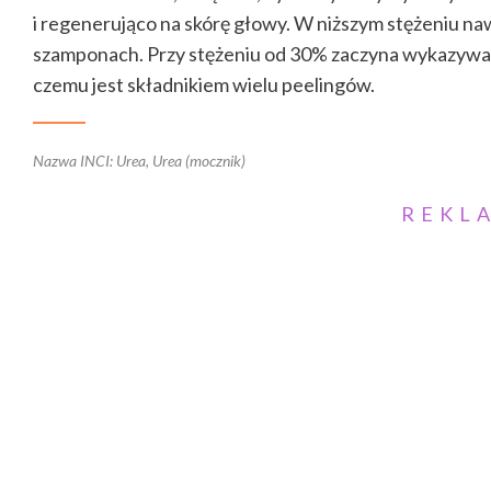
i regenerująco na skórę głowy. W niższym stężeniu na
szamponach. Przy stężeniu od 30% zaczyna wykazywać d
czemu jest składnikiem wielu peelingów.
Nazwa INCI: Urea, Urea (mocznik)
REKL