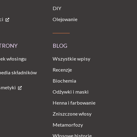
DIY
ci
Olejowanie
STRONY
BLOG
Wszystkie wpisy
ek włosingu
Recenzje
pedia składników
Biochemia
smetyki
Odżywki i maski
Henna i farbowanie
Zniszczone włosy
Metamorfozy
Włosowe historie