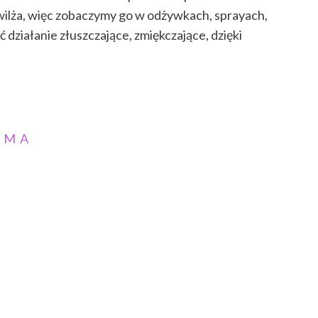
wilża, więc zobaczymy go w odżywkach, sprayach,
ziałanie złuszczające, zmiękczające, dzięki
AMA