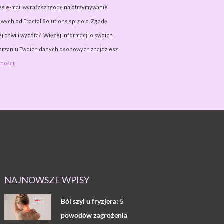
es e-mail wyrażasz zgodę na otrzymywanie
wych od Fractal Solutions sp. z o.o. Zgodę
j chwili wycofać. Więcej informacji o swoich
warzaniu Twoich danych osobowych znajdziesz
ności.
NAJNOWSZE WPISY
Ból szyi u fryzjera: 5
powodów zagrożenia