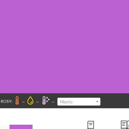
–
–
–
 ROSY:
Miasto