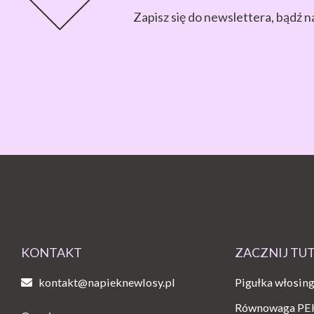
Zapisz się do newslettera, bądź n
KONTAKT
ZACZNIJ TU
kontakt@napieknewlosy.pl
Pigułka włosin
Równowaga PE