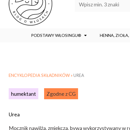
PODSTAWY WŁOSINGU®
HENNA, ZIOŁA
ENCYKLOPEDIA SKŁADNIKÓW »
UREA
humektant
Zgodne z CG
Urea
Mocznik nawilża, zmiękcza, bywa wykorzystywany w ro