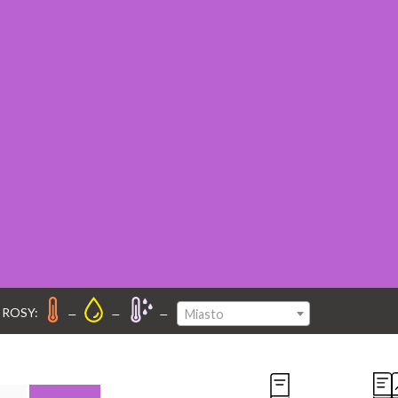
–
–
–
 ROSY:
Miasto