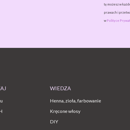
tę możesz w każde
prawach i przet
w
Polityce Prywat
TAJ
WIEDZA
gu
Henna, zioła, farbowanie
H
Kręcone włosy
DIY