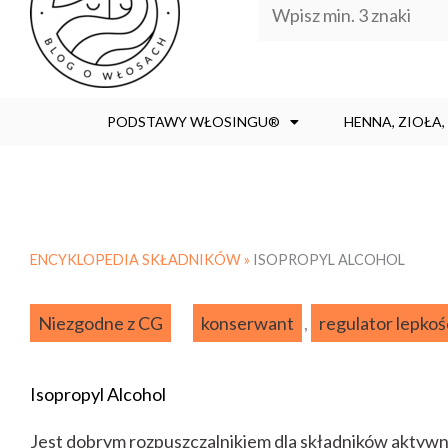
PODSTAWY WŁOSINGU®
HENNA, ZIOŁA
ENCYKLOPEDIA SKŁADNIKÓW »
ISOPROPYL ALCOHOL
Niezgodne z CG
konserwant
,
regulator lepkoś
Isopropyl Alcohol
Jest dobrym rozpuszczalnikiem dla składników aktywn