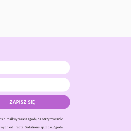
ZAPISZ SIĘ
es e-mail wyrażasz zgodę na otrzymywanie
wych od Fractal Solutions sp. z o.o. Zgodę