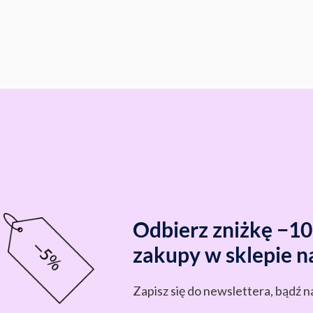
Odbierz zniżkę −1
zakupy w sklepie n
Zapisz się do newslettera, bądź n