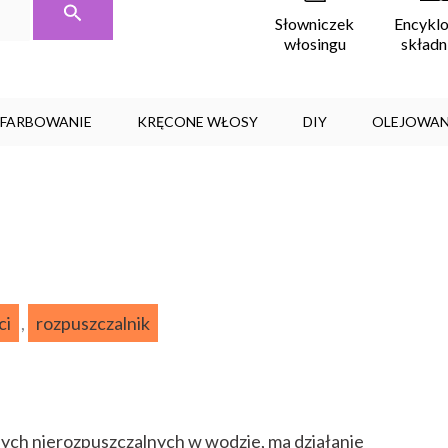
Encykl
Słowniczek
skład
włosingu
, FARBOWANIE
KRĘCONE WŁOSY
DIY
OLEJOWAN
ci
,
rozpuszczalnik
ych nierozpuszczalnych w wodzie, ma działanie