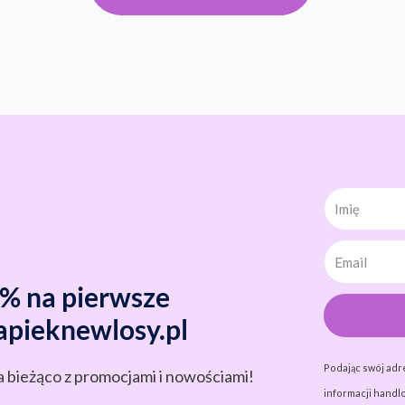
Imię
0% na pierwsze
apieknewlosy.pl
Podając swój adr
a bieżąco z promocjami i nowościami!
informacji handlo