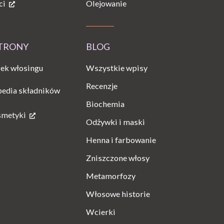
ci
Olejowanie
STRONY
BLOG
Wszystkie wpisy
ek włosingu
Recenzje
pedia składników
Biochemia
smetyki
Odżywki i maski
Henna i farbowanie
Zniszczone włosy
Metamorfozy
Włosowe historie
Wcierki