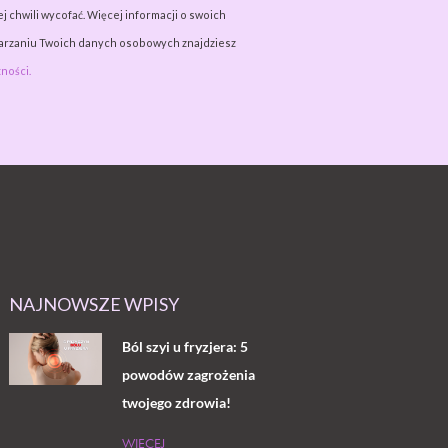
j chwili wycofać. Więcej informacji o swoich
warzaniu Twoich danych osobowych znajdziesz
ności.
NAJNOWSZE WPISY
Ból szyi u fryzjera: 5
powodów zagrożenia
twojego zdrowia!
WIĘCEJ