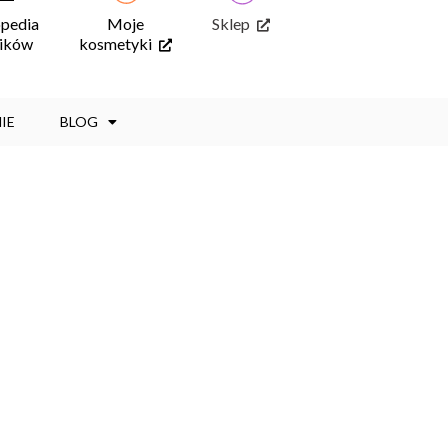
opedia
Moje
Sklep
ników
kosmetyki
IE
BLOG