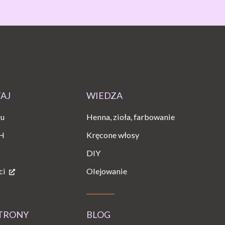
TAJ
WIEDZA
gu
Henna, zioła, farbowanie
H
Kręcone włosy
DIY
ci
Olejowanie
STRONY
BLOG