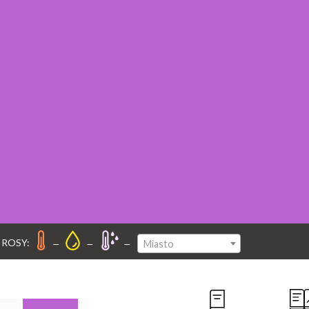
–
–
–
 ROSY:
Miasto