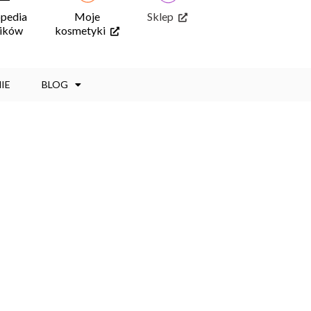
opedia
Moje
Sklep
ników
kosmetyki
IE
BLOG