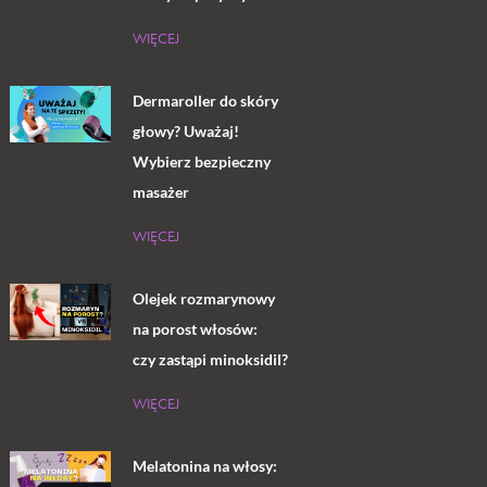
WIĘCEJ
Dermaroller do skóry
głowy? Uważaj!
Wybierz bezpieczny
masażer
WIĘCEJ
Olejek rozmarynowy
na porost włosów:
czy zastąpi minoksidil?
WIĘCEJ
Melatonina na włosy: