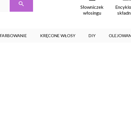
Encykl
Słowniczek
skład
włosingu
, FARBOWANIE
KRĘCONE WŁOSY
DIY
OLEJOWAN