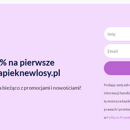
Imię
0% na pierwsze
apieknewlosy.pl
Podając swój adr
a bieżąco z promocjami i nowościami!
informacji handlo
tę możesz w każde
prawach i przet
w
Polityce Prywat