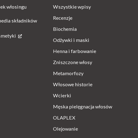
Wszystkie wpisy
ek włosingu
Recenzje
pedia składników
Biochemia
smetyki
Odżywki i maski
Henna i farbowanie
Zniszczone włosy
Metamorfozy
Włosowe historie
Wcierki
Męska pielęgnacja włosów
OLAPLEX
Olejowanie