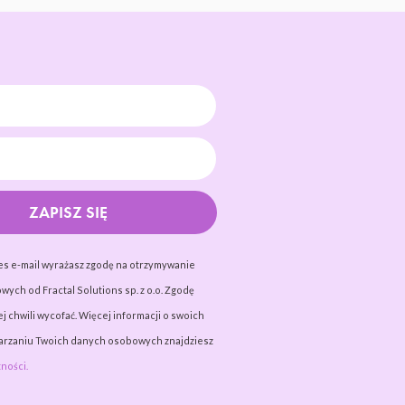
ZAPISZ SIĘ
es e-mail wyrażasz zgodę na otrzymywanie
wych od Fractal Solutions sp. z o.o. Zgodę
j chwili wycofać. Więcej informacji o swoich
warzaniu Twoich danych osobowych znajdziesz
ności.