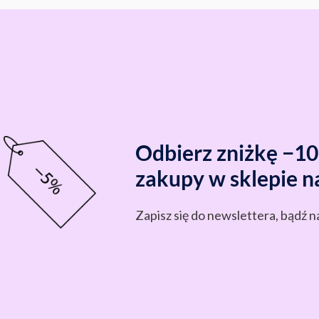
Odbierz zniżkę −1
zakupy w sklepie n
Zapisz się do newslettera, bądź n