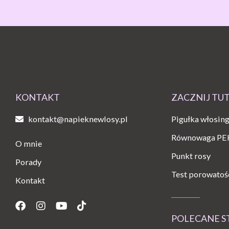
KONTAKT
ZACZNIJ TU
kontakt@napieknewlosy.pl
Pigułka włosin
Równowaga PE
O mnie
Punkt rosy
Porady
Test porowatoś
Kontakt
Facebook
Instagram
Youtube
Tiktok
POLECANE 