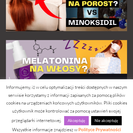
Informujemy, iż w celu optymalizacji treści dostępnych w naszym
serwisie korzystamy z informacji zapisanych za pomocą plików
cookies na urządzeniach końcowych użytkowników. Pliki cookies
użytkownik może kontrolować za pomocą ustawień swojej
przeglądarki internetowej.
Akceptuję
Nie akceptuję
wwwlosy.pl 2026 © Copyright
Wszystkie informacje znajdziesz w
Polityce Prywatności
Strona pod troskliwymi skrzydłami
simply yourself