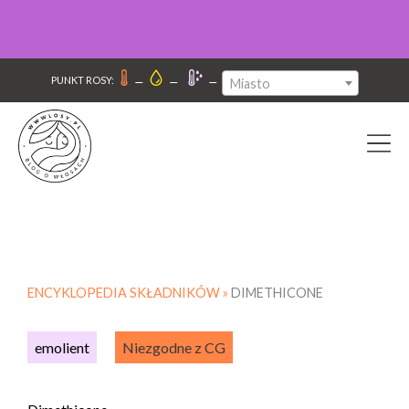
–
–
–
PUNKT ROSY:
Miasto
ENCYKLOPEDIA SKŁADNIKÓW »
DIMETHICONE
emolient
Niezgodne z CG