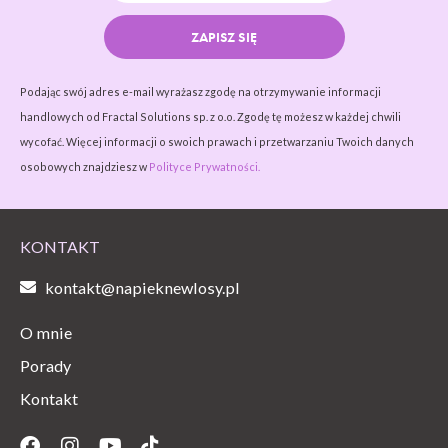
ZAPISZ SIĘ
Podając swój adres e-mail wyrażasz zgodę na otrzymywanie informacji
handlowych od Fractal Solutions sp. z o.o. Zgodę tę możesz w każdej chwili
wycofać. Więcej informacji o swoich prawach i przetwarzaniu Twoich danych
osobowych znajdziesz w
Polityce Prywatności.
KONTAKT
kontakt@napieknewlosy.pl
O mnie
Porady
Kontakt
Facebook
Instagram
Youtube
Tiktok