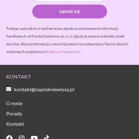
ZAPISZ SIĘ
Podając swój adres e-mail wyrażasz zgodę na otrzymywanie informacji
handlowych od Fractal Solutions sp. z o.o. Zgodę tę możesz w każdej chwili
wycofać. Więcej informacji o swoich prawach i przetwarzaniu Twoich danych
osobowych znajdziesz w
Polityce Prywatności.
KONTAKT
kontakt@napieknewlosy.pl
O mnie
Porady
Kontakt
Facebook
Instagram
Youtube
Tiktok