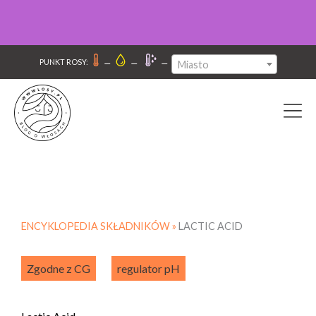
–
–
–
PUNKT ROSY:
Miasto
ENCYKLOPEDIA SKŁADNIKÓW »
LACTIC ACID
Zgodne z CG
regulator pH