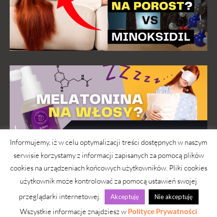
Informujemy, iż w celu optymalizacji treści dostępnych w naszym
serwisie korzystamy z informacji zapisanych za pomocą plików
cookies na urządzeniach końcowych użytkowników. Pliki cookies
użytkownik może kontrolować za pomocą ustawień swojej
przeglądarki internetowej.
Akceptuję
Nie akceptuję
wwwlosy.pl 2026 © Copyright
Wszystkie informacje znajdziesz w
Polityce Prywatności
Strona pod troskliwymi skrzydłami
simply yourself