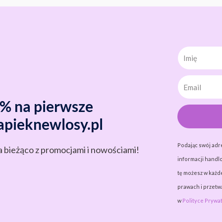
Imię
0% na pierwsze
apieknewlosy.pl
Podając swój adr
a bieżąco z promocjami i nowościami!
informacji handlo
tę możesz w każde
prawach i przet
w
Polityce Prywat