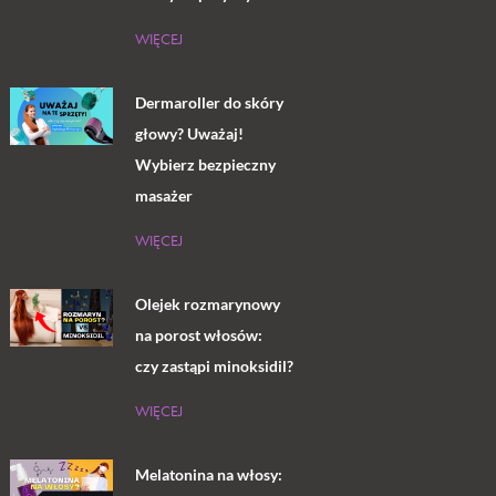
WIĘCEJ
Dermaroller do skóry
głowy? Uważaj!
Wybierz bezpieczny
masażer
WIĘCEJ
Olejek rozmarynowy
na porost włosów:
czy zastąpi minoksidil?
WIĘCEJ
Melatonina na włosy: