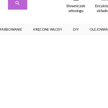
Encykl
Słowniczek
skład
włosingu
, FARBOWANIE
KRĘCONE WŁOSY
DIY
OLEJOWAN