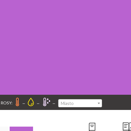
–
–
–
 ROSY:
Miasto