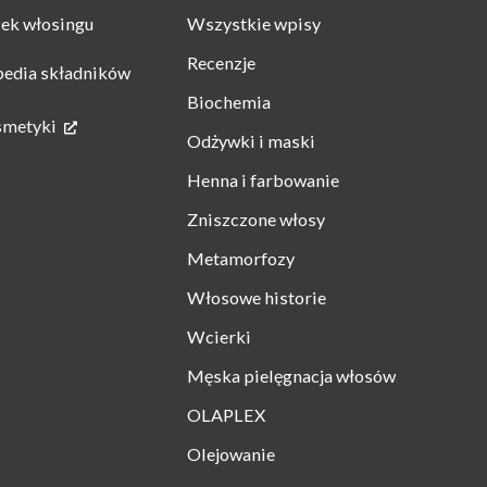
Wszystkie wpisy
ek włosingu
Recenzje
pedia składników
Biochemia
smetyki
Odżywki i maski
Henna i farbowanie
Zniszczone włosy
Metamorfozy
Włosowe historie
Wcierki
Męska pielęgnacja włosów
OLAPLEX
Olejowanie