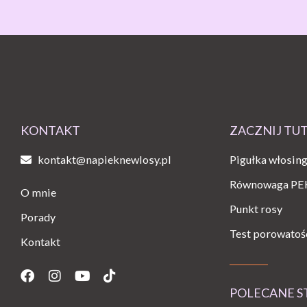
KONTAKT
ZACZNIJ TU
kontakt@napieknewlosy.pl
Pigułka włosin
Równowaga PE
O mnie
Punkt rosy
Porady
Test porowatoś
Kontakt
Facebook
Instagram
Youtube
Tiktok
POLECANE 