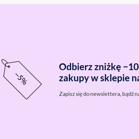
Odbierz zniżkę −1
zakupy w sklepie n
Zapisz się do newslettera, bądź n