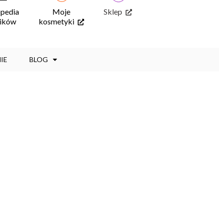
opedia
Moje
Sklep
ników
kosmetyki
IE
BLOG