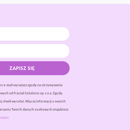
ZAPISZ SIĘ
es e-mail wyrażasz zgodę na otrzymywanie
wych od Fractal Solutions sp. z o.o. Zgodę
j chwili wycofać. Więcej informacji o swoich
warzaniu Twoich danych osobowych znajdziesz
ności.