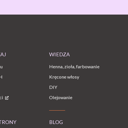
TAJ
WIEDZA
gu
Henna, zioła, farbowanie
H
Kręcone włosy
DIY
ci
Olejowanie
STRONY
BLOG