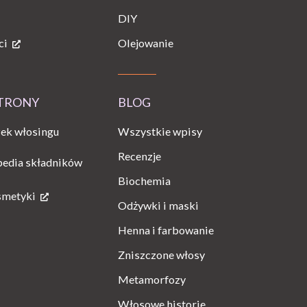
DIY
ci
Olejowanie
STRONY
BLOG
Wszystkie wpisy
ek włosingu
Recenzje
pedia składników
Biochemia
smetyki
Odżywki i maski
Henna i farbowanie
Zniszczone włosy
Metamorfozy
Włosowe historie