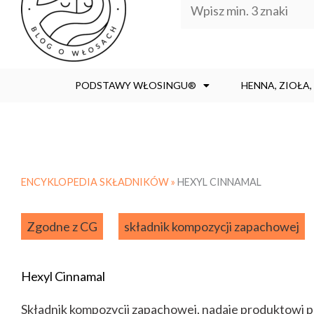
PODSTAWY WŁOSINGU®
HENNA, ZIOŁA
ENCYKLOPEDIA SKŁADNIKÓW »
HEXYL CINNAMAL
Zgodne z CG
składnik kompozycji zapachowej
Hexyl Cinnamal
Składnik kompozycji zapachowej, nadaje produktowi