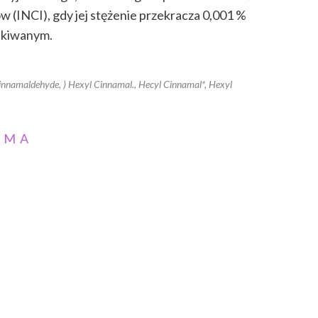
 (INCI), gdy jej stężenie przekracza 0,001 %
ukiwanym.
nnamaldehyde, ) Hexyl Cinnamal., Hecyl Cinnamal*, Hexyl
AMA