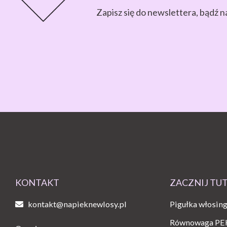
Zapisz się do newslettera, bądź n
KONTAKT
ZACZNIJ TU
kontakt@napieknewlosy.pl
Pigułka włosin
Równowaga PE