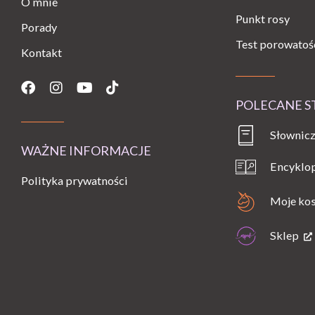
O mnie
Punkt rosy
Porady
Test porowatoś
Kontakt
Facebook
Instagram
Youtube
Tiktok
POLECANE 
Słownicz
WAŻNE INFORMACJE
Encyklo
Polityka prywatności
Moje ko
Sklep