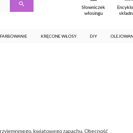
Encykl
Słowniczek
skład
włosingu
, FARBOWANIE
KRĘCONE WŁOSY
DIY
OLEJOWAN
 przyjemnmego, kwiatowego zapachu. Obecność