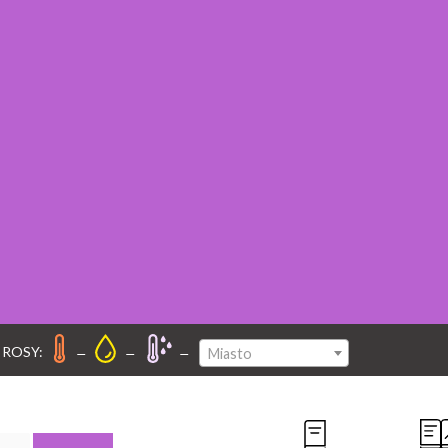
–
–
–
 ROSY:
Miasto