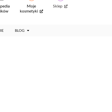
opedia
Moje
Sklep
ników
kosmetyki
IE
BLOG