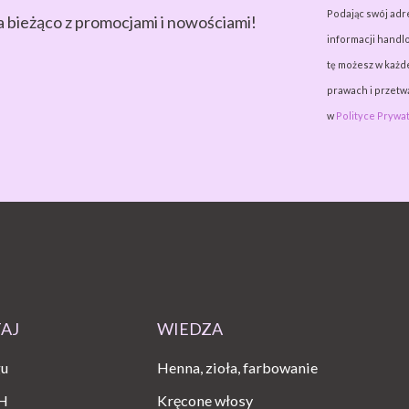
Podając swój adr
a bieżąco z promocjami i nowościami!
informacji handlo
tę możesz w każde
prawach i przet
w
Polityce Prywat
TAJ
WIEDZA
gu
Henna, zioła, farbowanie
H
Kręcone włosy