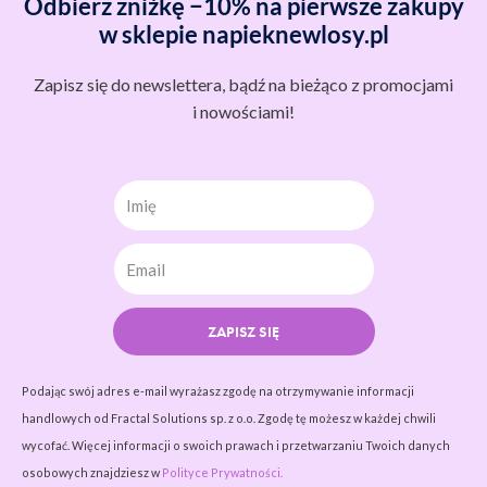
Odbierz zniżkę −10% na pierwsze zakupy
w sklepie napieknewlosy.pl
Zapisz się do newslettera, bądź na bieżąco z promocjami
i nowościami!
Imię
ZAPISZ SIĘ
Podając swój adres e-mail wyrażasz zgodę na otrzymywanie informacji
handlowych od Fractal Solutions sp. z o.o. Zgodę tę możesz w każdej chwili
wycofać. Więcej informacji o swoich prawach i przetwarzaniu Twoich danych
osobowych znajdziesz w
Polityce Prywatności.