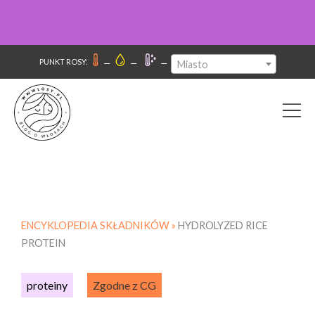
–
–
–
PUNKT ROSY:
Miasto
ENCYKLOPEDIA SKŁADNIKÓW »
HYDROLYZED RICE
PROTEIN
proteiny
Zgodne z CG