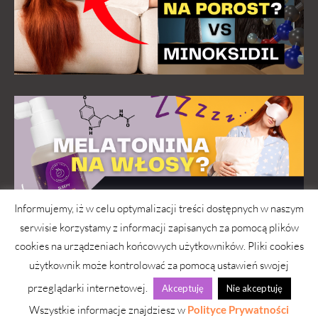
Informujemy, iż w celu optymalizacji treści dostępnych w naszym
serwisie korzystamy z informacji zapisanych za pomocą plików
cookies na urządzeniach końcowych użytkowników. Pliki cookies
użytkownik może kontrolować za pomocą ustawień swojej
przeglądarki internetowej.
Akceptuję
Nie akceptuję
wwwlosy.pl 2026 © Copyright
Wszystkie informacje znajdziesz w
Polityce Prywatności
Strona pod troskliwymi skrzydłami
simply yourself