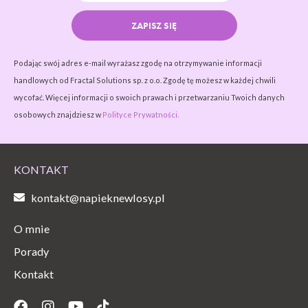
ZAPISZ SIĘ
Podając swój adres e-mail wyrażasz zgodę na otrzymywanie informacji
handlowych od Fractal Solutions sp. z o.o. Zgodę tę możesz w każdej chwili
wycofać. Więcej informacji o swoich prawach i przetwarzaniu Twoich danych
osobowych znajdziesz w
Polityce Prywatności.
KONTAKT
kontakt@napieknewlosy.pl
O mnie
Porady
Kontakt
Facebook
Instagram
Youtube
Tiktok