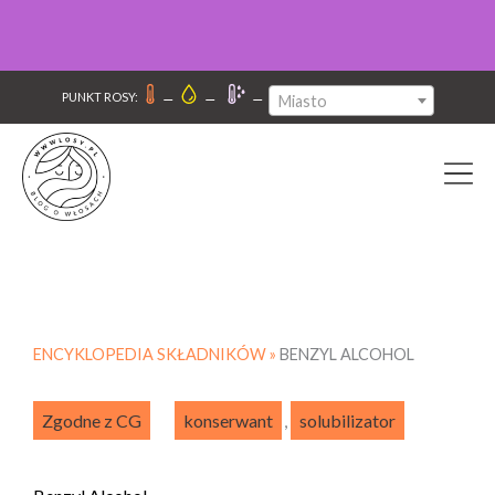
–
–
–
PUNKT ROSY:
Miasto
ENCYKLOPEDIA SKŁADNIKÓW »
BENZYL ALCOHOL
Zgodne z CG
konserwant
,
solubilizator