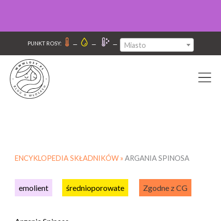
–
–
–
PUNKT ROSY:
Miasto
ENCYKLOPEDIA SKŁADNIKÓW »
ARGANIA SPINOSA
emolient
średnioporowate
Zgodne z CG