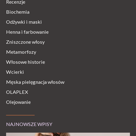
Recenzje
Biochemia
Odżywki i maski
Henna i farbowanie
Zniszczone włosy
Metamorfozy
Włosowe historie
Wcierki
Męska pielęgnacja włosów
OLAPLEX
Olejowanie
NAJNOWSZE WPISY