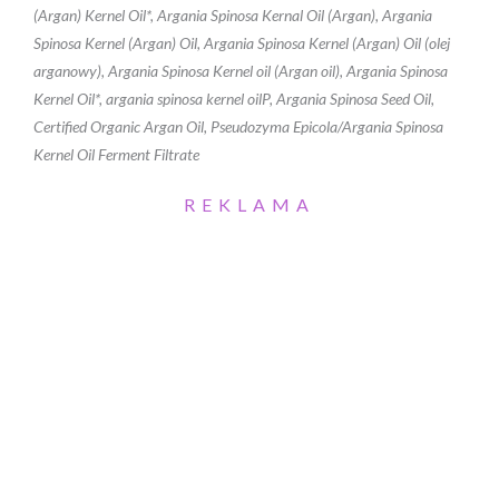
(Argan) Kernel Oil*, Argania Spinosa Kernal Oil (Argan), Argania
Spinosa Kernel (Argan) Oil, Argania Spinosa Kernel (Argan) Oil (olej
arganowy), Argania Spinosa Kernel oil (Argan oil), Argania Spinosa
Kernel Oil*, argania spinosa kernel oilP, Argania Spinosa Seed Oil,
Certified Organic Argan Oil, Pseudozyma Epicola/Argania Spinosa
Kernel Oil Ferment Filtrate
REKLAMA