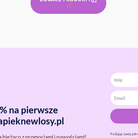
Imię
0% na pierwsze
apieknewlosy.pl
Podając swój adr
a bieżąco z promocjami i nowościami!