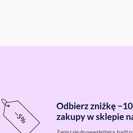
Odbierz zniżkę −1
zakupy w sklepie n
Zapisz się do newslettera, bądź n