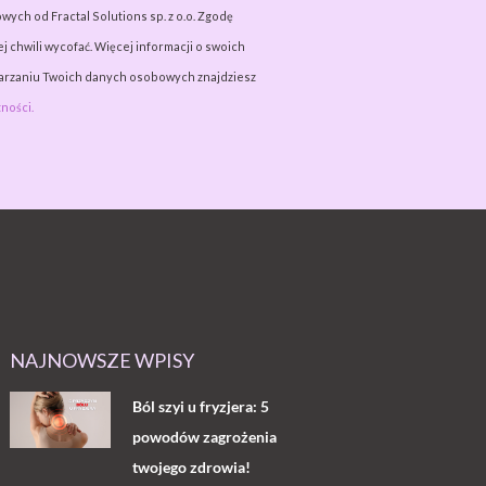
wych od Fractal Solutions sp. z o.o. Zgodę
j chwili wycofać. Więcej informacji o swoich
warzaniu Twoich danych osobowych znajdziesz
ności.
NAJNOWSZE WPISY
Ból szyi u fryzjera: 5
powodów zagrożenia
twojego zdrowia!