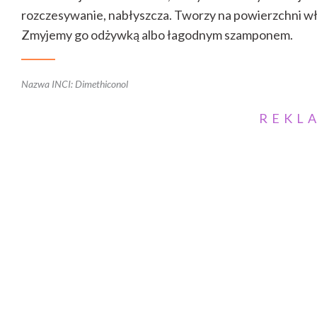
rozczesywanie, nabłyszcza. Tworzy na powierzchni włos
Zmyjemy go odżywką albo łagodnym szamponem.
Nazwa INCI: Dimethiconol
REKL