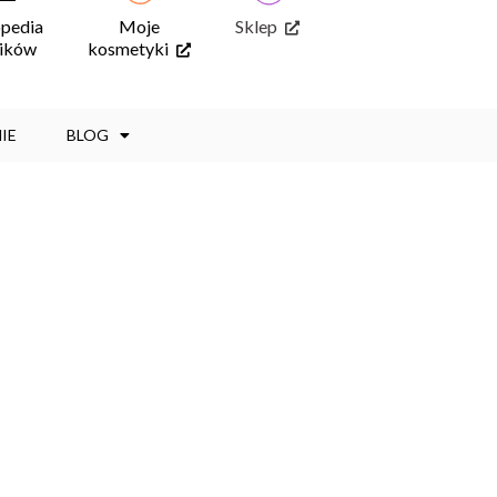
opedia
Moje
Sklep
ników
kosmetyki
IE
BLOG