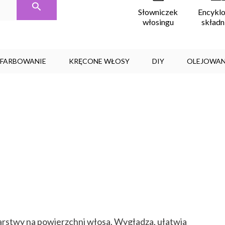
Encykl
Słowniczek
skład
włosingu
, FARBOWANIE
KRĘCONE WŁOSY
DIY
OLEJOWAN
 warstwy na powierzchni włosa. Wygładza, ułatwia