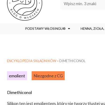
PODSTAWY WŁOSINGU®
HENNA, ZIOŁA
ENCYKLOPEDIA SKŁADNIKÓW »
DIMETHICONOL
emolient
Niezgodne z CG
Dimethiconol
Silikon ten jest emolientem, który nie tworzy tłustej