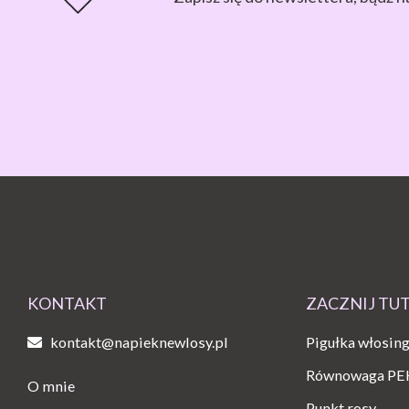
KONTAKT
ZACZNIJ TU
kontakt@napieknewlosy.pl
Pigułka włosin
Równowaga PE
O mnie
Punkt rosy