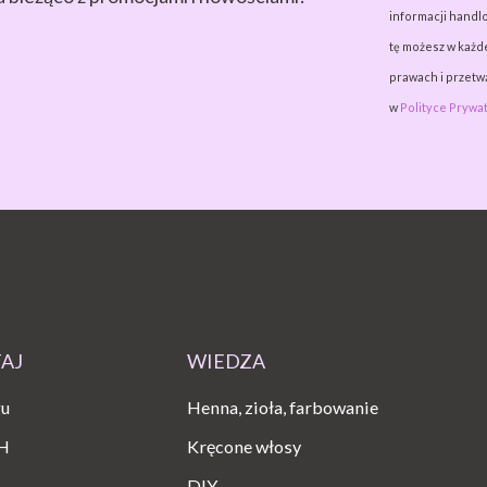
informacji handlo
tę możesz w każde
prawach i przet
w
Polityce Prywat
TAJ
WIEDZA
gu
Henna, zioła, farbowanie
H
Kręcone włosy
DIY