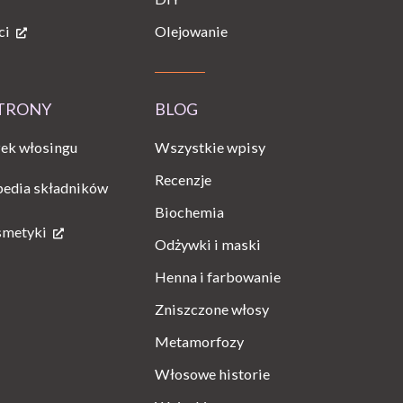
ci
Olejowanie
STRONY
BLOG
Wszystkie wpisy
ek włosingu
Recenzje
pedia składników
Biochemia
smetyki
Odżywki i maski
Henna i farbowanie
Zniszczone włosy
Metamorfozy
Włosowe historie