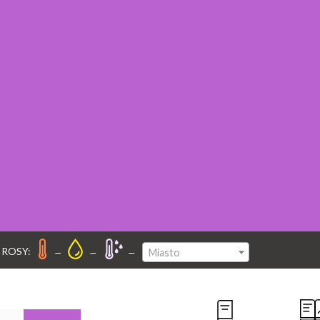
–
–
–
 ROSY:
Miasto