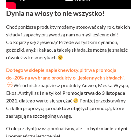
Dynia na włosy to nie wszystko!
Choć poniższe produkty możemy stosować cały rok, tak ich
składy i zapachy przywodzą nam na myśl jesienne dni!
Co kojarzy się z jesienią? Przede wszystkim cynamon,
goździki, anyż i kakao, a tak się składa, że można je znaleźć
również w kosmetykach
Do tego w sklepie napieknewlosy.pl trwa promocja
do -20% na wybrane produkty o ,,jesiennych składach”.
Wśród nich znajdziesz produkty Anwen, Męska Wyspa,
Ekos, Anthylliss i nie tylko!
Promocja trwa do 3 listopada
2021
, dlatego warto się sprężać
Poniżej przedstawimy
Ci kilka propozycji produktów objętych promocją, które
zasługują na szczególną uwagę.
O oleju z dyni już wspominaliśmy, ale… o
hydrolacie z dyni
i pomarańczy
jeszcze nie!