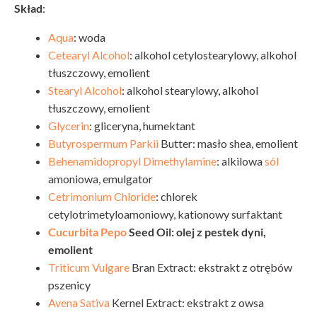
Skład
:
Aqua
: woda
Cetearyl Alcohol
: alkohol cetylostearylowy, alkohol
tłuszczowy, emolient
Stearyl Alcohol
: alkohol stearylowy, alkohol
tłuszczowy, emolient
Glycerin
: gliceryna, humektant
Butyrospermum Parkii
Butter: masło shea, emolient
Behenamidopropyl Dimethylamine
: alkilowa
sól
amoniowa, emulgator
Cetrimonium Chloride
: chlorek
cetylotrimetyloamoniowy, kationowy surfaktant
Cucurbita Pepo
Seed Oil: olej z pestek dyni,
emolient
Triticum Vulgare
Bran Extract: ekstrakt z otrębów
pszenicy
Avena Sativa
Kernel Extract: ekstrakt z owsa