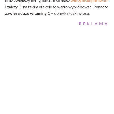
oraz zwiększy ich sypkość. Jeśli masz
włosy niskoporowate
i zależy Ci na takim efekcie to warto wypróbować! Ponadto
zawiera dużo witaminy C
= domyka łuski włosa.
REKLAMA