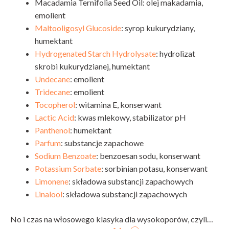
Macadamia Ternifolia Seed Oil: olej makadamia,
emolient
Maltooligosyl Glucoside
: syrop kukurydziany,
humektant
Hydrogenated Starch Hydrolysate
: hydrolizat
skrobi kukurydzianej, humektant
Undecane
: emolient
Tridecane
: emolient
Tocopherol
: witamina E, konserwant
Lactic Acid
: kwas mlekowy, stabilizator pH
Panthenol
: humektant
Parfum
: substancje zapachowe
Sodium Benzoate
: benzoesan sodu, konserwant
Potassium Sorbate
: sorbinian potasu, konserwant
Limonene
: składowa substancji zapachowych
Linalool
: składowa substancji zapachowych
No i czas na włosowego klasyka dla wysokoporów, czyli…