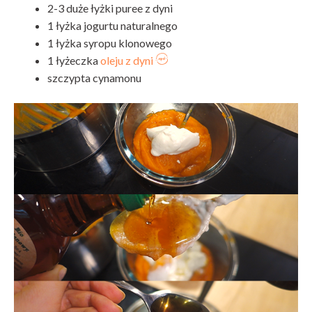
2-3 duże łyżki puree z dyni
1 łyżka jogurtu naturalnego
1 łyżka syropu klonowego
1 łyżeczka
oleju z dyni
szczypta cynamonu