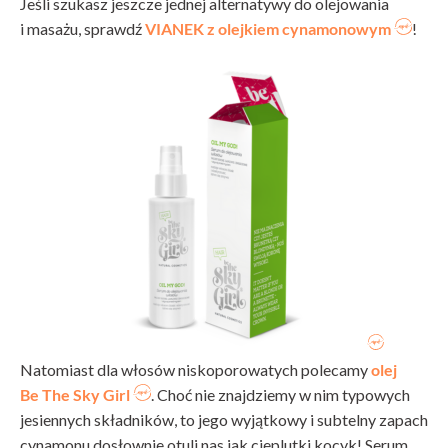
Jeśli szukasz jeszcze jednej alternatywy do olejowania
i masażu, sprawdź
VIANEK z olejkiem cynamonowym
!
Natomiast dla włosów niskoporowatych polecamy
olej
Be The Sky Girl
. Choć nie znajdziemy w nim typowych
jesiennych składników, to jego wyjątkowy i subtelny zapach
cynamonu dosłownie otuli nas jak cieplutki kocyk! Serum