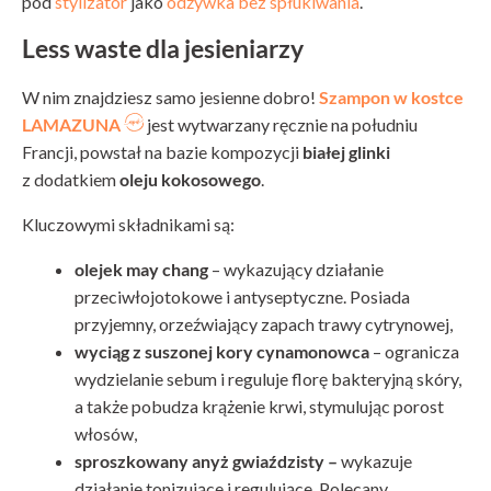
pod
stylizator
jako
odżywka bez spłukiwania
.
Less waste dla jesieniarzy
W nim znajdziesz samo jesienne dobro!
Szampon w kostce
LAMAZUNA
jest wytwarzany ręcznie na południu
Francji, powstał na bazie kompozycji
białej glinki
z dodatkiem
oleju kokosowego
.
Kluczowymi składnikami są:
olejek may chang
– wykazujący działanie
przeciwłojotokowe i antyseptyczne. Posiada
przyjemny, orzeźwiający zapach trawy cytrynowej,
wyciąg z suszonej kory cynamonowca
– ogranicza
wydzielanie sebum i reguluje florę bakteryjną skóry,
a także pobudza krążenie krwi, stymulując porost
włosów,
sproszkowany anyż gwiaździsty –
wykazuje
działanie tonizujące i regulujące. Polecany