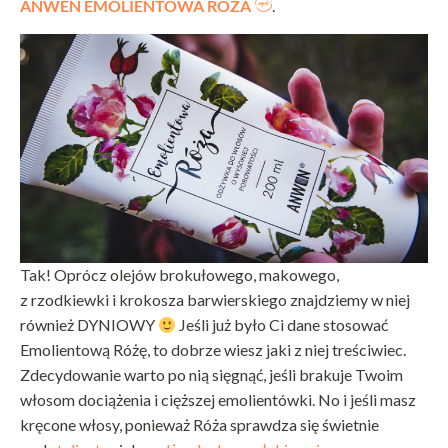
ANWEN EMOLIENTOWA RÓŻA
.
Tak! Oprócz olejów brokułowego, makowego,
z rzodkiewki i krokosza barwierskiego znajdziemy w niej
również DYNIOWY
Jeśli już było Ci dane stosować
Emolientową Różę, to dobrze wiesz jaki z niej treściwiec.
Zdecydowanie warto po nią sięgnąć, jeśli brakuje Twoim
włosom dociążenia i cięższej emolientówki. No i jeśli masz
kręcone włosy, ponieważ Róża sprawdza się świetnie