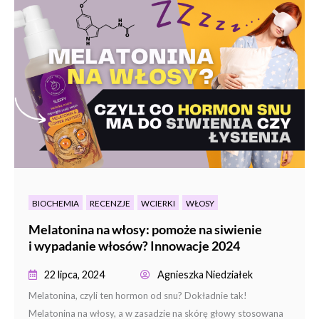
BIOCHEMIA
RECENZJE
WCIERKI
WŁOSY
Melatonina na włosy: pomoże na siwienie
i wypadanie włosów? Innowacje 2024
22 lipca, 2024
Agnieszka Niedziałek
Melatonina, czyli ten hormon od snu? Dokładnie tak!
Melatonina na włosy, a w zasadzie na skórę głowy stosowana