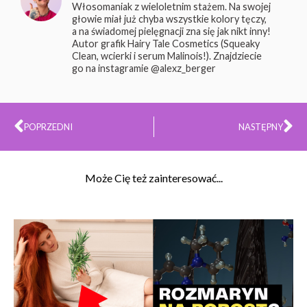
Włosomaniak z wieloletnim stażem. Na swojej
głowie miał już chyba wszystkie kolory tęczy,
a na świadomej pielęgnacji zna się jak nikt inny!
Autor grafik Hairy Tale Cosmetics (Squeaky
Clean, wcierki i serum Malinois!). Znajdziecie
go na instagramie @alexz_berger
Prev
Na
POPRZEDNI
NASTĘPNY
Może Cię też zainteresować...