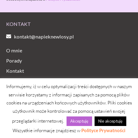
KONTAKT
kontakt@napieknewlosy.pl
O mnie
Porady
Kontakt
Facebook
Instagram
Youtube
Tiktok
Informujemy, iż w celu optymalizacji treści dostępnych w naszym
serwisie korzystamy z informacji zapisanych za pomocą plików
cookies na urządzeniach końcowych użytkowników. Pliki cookies
użytkownik może kontrolować za pomocą ustawień swojej
WAŻNE INFORMACJE
przeglądarki internetowej.
Akceptuję
Nie akceptuję
Polityka prywatności
Wszystkie informacje znajdziesz w
Polityce Prywatności