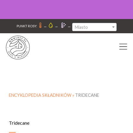
–
–
–
PUNKT ROSY:
Miasto
ENCYKLOPEDIA SKŁADNIKÓW »
TRIDECANE
Tridecane