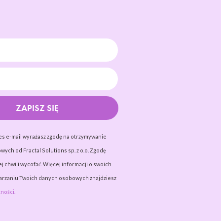
ZAPISZ SIĘ
es e-mail wyrażasz zgodę na otrzymywanie
wych od Fractal Solutions sp. z o.o. Zgodę
j chwili wycofać. Więcej informacji o swoich
warzaniu Twoich danych osobowych znajdziesz
ności.