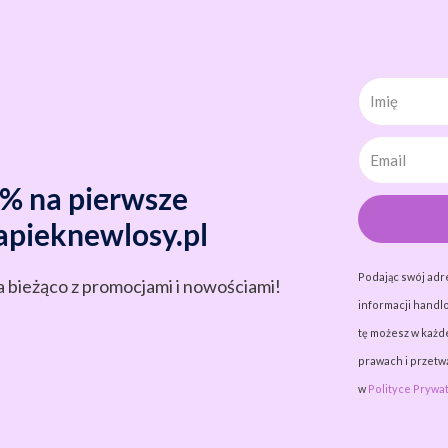
Imię
0% na pierwsze
apieknewlosy.pl
Podając swój adr
a bieżąco z promocjami i nowościami!
informacji handlo
tę możesz w każde
prawach i przet
w
Polityce Prywat