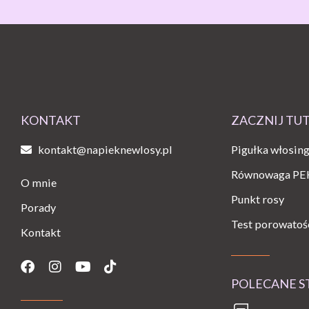
KONTAKT
ZACZNIJ TU
kontakt@napieknewlosy.pl
Pigułka włosin
Równowaga PE
O mnie
Punkt rosy
Porady
Test porowatoś
Kontakt
Facebook
Instagram
Youtube
Tiktok
POLECANE 