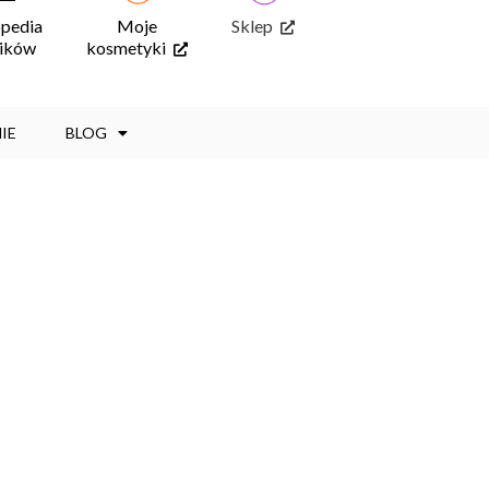
opedia
Moje
Sklep
ników
kosmetyki
IE
BLOG