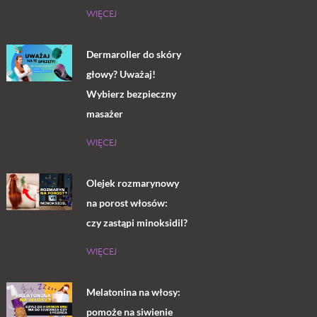
WIĘCEJ
Dermaroller do skóry
głowy? Uważaj!
Wybierz bezpieczny
masażer
WIĘCEJ
Olejek rozmarynowy
na porost włosów:
czy zastąpi minoksidil?
WIĘCEJ
Melatonina na włosy:
pomoże na siwienie