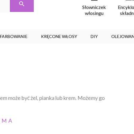
Encykl
Słowniczek
skład
włosingu
, FARBOWANIE
KRĘCONE WŁOSY
DIY
OLEJOWAN
rem może być żel, pianka lub krem. Możemy go
AMA