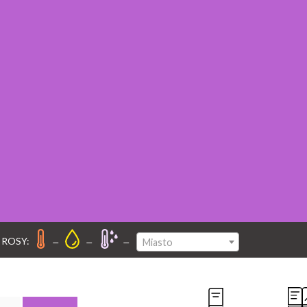
–
–
–
 ROSY:
Miasto