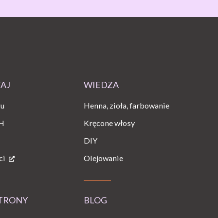
TAJ
WIEDZA
gu
Henna, zioła, farbowanie
H
Kręcone włosy
DIY
ci
Olejowanie
STRONY
BLOG