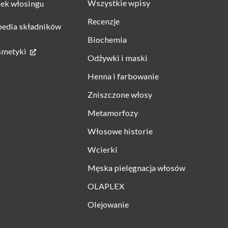
Wszystkie wpisy
ek włosingu
Recenzje
pedia składników
Biochemia
smetyki
Odżywki i maski
Henna i farbowanie
Zniszczone włosy
Metamorfozy
Włosowe historie
Wcierki
Męska pielęgnacja włosów
OLAPLEX
Olejowanie