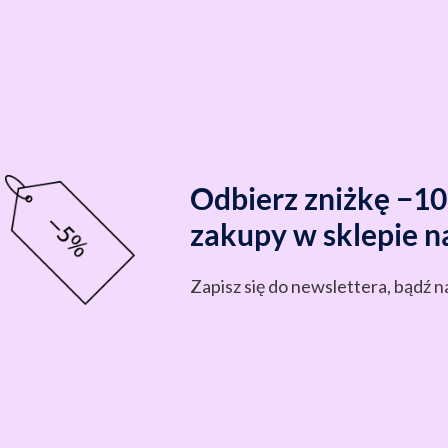
Odbierz zniżkę −1
zakupy w sklepie n
Zapisz się do newslettera, bądź n