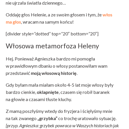
nie ujrzała światła dziennego…
Oddaję głos Helenie, a ze swoim głosem i tym, że
włos
ma głos
, wracam na samym końcu!
[divider style=”dotted” top=”20″ bottom=”20″]
Włosowa metamorfoza Heleny
Hej. Ponieważ Agnieszka bardzo mi pomogła
w prawidłowym dbaniu o włosy postanowiłam wam
przedstawić
moją włosową historię
.
Gdy byłam mała miałam około 4-5 lat moje włosy były
bardzo cienkie,
oklapnięte
, czasem się robił baranek
na głowie a czasami tłuste kluchy.
Z mamą poszłyśmy wtedy do fryzjera i ścięłyśmy mnie
na tak zwanego
„grzybka”
co trochę uratowało sytuację.
[przyp. Agnieszka: grzybek powraca w Waszych historiach jak