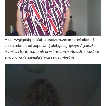
A tak wyglądają dzisiaj zaznaczam, że rośnie mi około 5
cm na miesiąc od poprawnej pielęgnacji
[przyp. Agnieszka:
brzmi jak bardzo dużo, ale przy kręconych włosach długość się
zdecydowanie „kumuluje” przez skręt włosów]