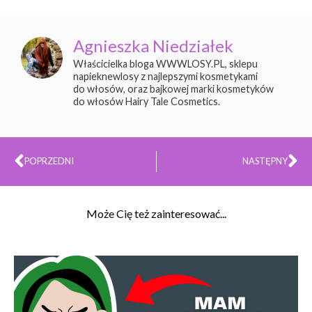
Agnieszka Niedziałek
Właścicielka bloga WWWLOSY.PL, sklepu
napieknewlosy z najlepszymi kosmetykami
do włosów, oraz bajkowej marki kosmetyków
do włosów Hairy Tale Cosmetics.
Prev
Na
POPRZEDNI
NASTĘPNY
Może Cię też zainteresować...