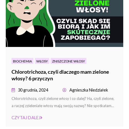
BIOCHEMIA
WŁOSY
ZNISZCZONE WŁOSY
Chlorotrichoza, czyli dlaczego mam zielone
włosy? 6 przyczyn
30 grudnia, 2024
Agnieszka Niedziałek
Chlorotrichoza, czyli zielone włosy i co dalej? Ha, czyli zielone,
a raczej zzieleniałe włosy mają swoją nazwę? Nie spotkałam...
CZYTAJ DALEJ