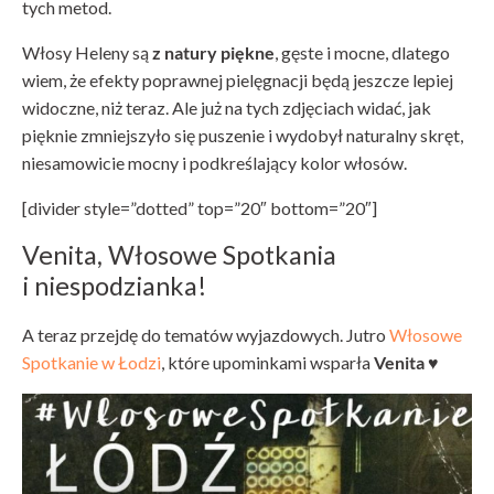
tych metod.
Włosy Heleny są
z natury piękne
, gęste i mocne, dlatego
wiem, że efekty poprawnej pielęgnacji będą jeszcze lepiej
widoczne, niż teraz. Ale już na tych zdjęciach widać, jak
pięknie zmniejszyło się puszenie i wydobył naturalny skręt,
niesamowicie mocny i podkreślający kolor włosów.
[divider style=”dotted” top=”20″ bottom=”20″]
Venita, Włosowe Spotkania
i niespodzianka!
A teraz przejdę do tematów wyjazdowych. Jutro
Włosowe
Spotkanie w Łodzi
, które upominkami wsparła
Venita
♥