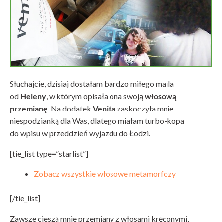
Słuchajcie, dzisiaj dostałam bardzo miłego maila
od
Heleny
, w którym opisała ona swoją
włosową
przemianę
. Na dodatek
Venita
zaskoczyła mnie
niespodzianką dla Was, dlatego miałam turbo-kopa
do wpisu w przeddzień wyjazdu do Łodzi.
[tie_list type=”starlist”]
Zobacz wszystkie włosowe metamorfozy
[/tie_list]
Zawsze cieszą mnie przemiany z włosami kręconymi,