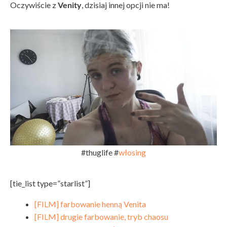
Oczywiście z
Venity
, dzisiaj innej opcji nie ma!
#thuglife #
włosing
[tie_list type=”starlist”]
[FILM] farbowanie henną Venita
[FILM] drugie farbowanie, tryb chaosu