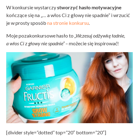
W konkursie wystarczy
stworzyć hasło motywacyjne
kończące się na „… a włos Ci z głowy nie spadnie” i wrzucić
je w prosty sposób
na stronie konkursu
.
Moje pozakonkursowe hasło to
„Wczesuj odżywkę ładnie,
a włos Ci z głowy nie spadnie”
– możecie się inspirować!
[divider style=”dotted” top=”20″ bottom=”20″]