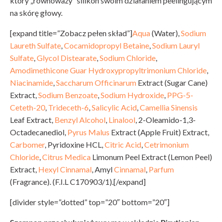
który „równoważy” silikon swoim działaniem peelingującym
na skórę głowy.
[expand title=”Zobacz pełen skład”]
Aqua
(Water),
Sodium
Laureth Sulfate
,
Cocamidopropyl Betaine
,
Sodium Lauryl
Sulfate
,
Glycol Distearate
,
Sodium Chloride
,
Amodimethicone
Guar Hydroxypropyltrimonium Chloride
,
Niacinamide
,
Saccharum Officinarum
Extract (Sugar Cane)
Extract,
Sodium Benzoate
,
Sodium Hydroxide
,
PPG-5-
Ceteth-20
,
Trideceth-6
,
Salicylic Acid
,
Camellia Sinensis
Leaf Extract,
Benzyl Alcohol
,
Linalool
, 2-Oleamido-1,3-
Octadecanediol,
Pyrus Malus
Extract (Apple Fruit) Extract,
Carbomer
, Pyridoxine HCL,
Citric Acid
,
Cetrimonium
Chloride
,
Citrus Medica
Limonum Peel Extract (Lemon Peel)
Extract,
Hexyl Cinnamal
, Amyl
Cinnamal
,
Parfum
(Fragrance). (F.I.L C170903/1).[/expand]
[divider style=”dotted” top=”20″ bottom=”20″]