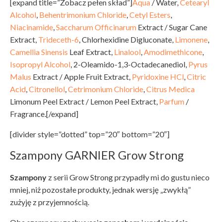
[expand title=”Zobacz pełen skład”]
Aqua
/ Water,
Cetearyl
Alcohol
,
Behentrimonium Chloride
,
Cetyl Esters
,
Niacinamide
,
Saccharum Officinarum
Extract / Sugar Cane
Extract,
Trideceth-6
, Chlorhexidine Digluconate,
Limonene
,
Camellia Sinensis
Leaf Extract,
Linalool
,
Amodimethicone
,
Isopropyl Alcohol
, 2-Oleamido-1,3-Octadecanediol,
Pyrus
Malus
Extract / Apple Fruit Extract,
Pyridoxine HCl
,
Citric
Acid
,
Citronellol
,
Cetrimonium Chloride
,
Citrus Medica
Limonum Peel Extract / Lemon Peel Extract,
Parfum
/
Fragrance.[/expand]
[divider style=”dotted” top=”20″ bottom=”20″]
Szampony GARNIER Grow Strong
Szampony
z serii Grow Strong przypadły mi do gustu nieco
mniej, niż pozostałe produkty, jednak wersję „zwykłą”
zużyję z przyjemnością.