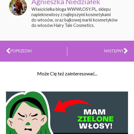
Agnieszka Niedziałek
Właścicielka bloga WWWLOSY.PL, sklepu
napieknewlosy z najlepszymi kosmetykami
do włosów, oraz bajkowej marki kosmetyków
do włosów Hairy Tale Cosmetics.
Prev
Na
POPRZEDNI
NASTĘPNY
Może Cię też zainteresować...