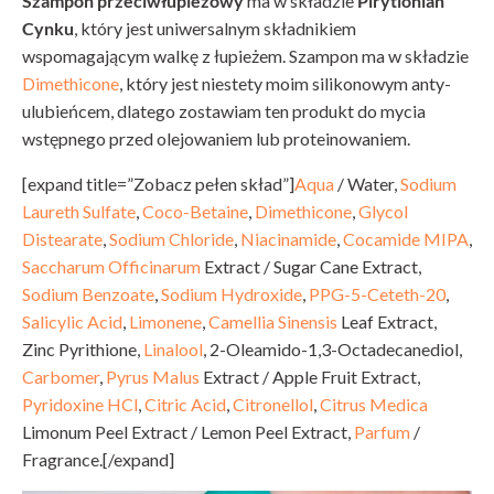
Szampon przeciwłupieżowy
ma w składzie
Pirytionian
Cynku
, który jest uniwersalnym składnikiem
wspomagającym walkę z łupieżem. Szampon ma w składzie
Dimethicone
, który jest niestety moim silikonowym anty-
ulubieńcem, dlatego zostawiam ten produkt do mycia
wstępnego przed olejowaniem lub proteinowaniem.
[expand title=”Zobacz pełen skład”]
Aqua
/ Water,
Sodium
Laureth Sulfate
,
Coco-Betaine
,
Dimethicone
,
Glycol
Distearate
,
Sodium Chloride
,
Niacinamide
,
Cocamide MIPA
,
Saccharum Officinarum
Extract / Sugar Cane Extract,
Sodium Benzoate
,
Sodium Hydroxide
,
PPG-5-Ceteth-20
,
Salicylic Acid
,
Limonene
,
Camellia Sinensis
Leaf Extract,
Zinc Pyrithione,
Linalool
, 2-Oleamido-1,3-Octadecanediol,
Carbomer
,
Pyrus Malus
Extract / Apple Fruit Extract,
Pyridoxine HCl
,
Citric Acid
,
Citronellol
,
Citrus Medica
Limonum Peel Extract / Lemon Peel Extract,
Parfum
/
Fragrance.[/expand]