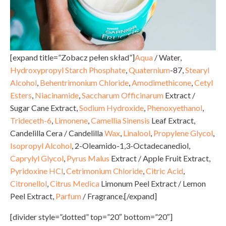
[expand title=”Zobacz pełen skład”]
Aqua
/ Water,
Hydroxypropyl Starch Phosphate
,
Quaternium
-87,
Stearyl
Alcohol
,
Behentrimonium Chloride
,
Amodimethicone
,
Cetyl
Esters
,
Niacinamide
,
Saccharum Officinarum
Extract /
Sugar Cane Extract,
Sodium Hydroxide
,
Phenoxyethanol
,
Trideceth-6
,
Limonene
,
Camellia Sinensis
Leaf Extract,
Candelilla Cera / Candelilla
Wax
,
Linalool
,
Propylene Glycol
,
Isopropyl Alcohol
, 2-Oleamido-1,3-Octadecanediol,
Caprylyl Glycol
,
Pyrus Malus
Extract / Apple Fruit Extract,
Pyridoxine HCl
,
Cetrimonium Chloride
,
Citric Acid
,
Citronellol
,
Citrus Medica
Limonum Peel Extract / Lemon
Peel Extract,
Parfum
/ Fragrance.[/expand]
[divider style=”dotted” top=”20″ bottom=”20″]