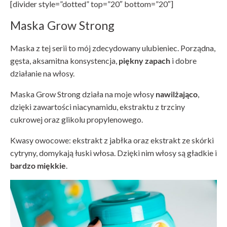
[divider style=”dotted” top=”20″ bottom=”20″]
Maska Grow Strong
Maska z tej serii to mój zdecydowany ulubieniec. Porządna,
gęsta, aksamitna konsystencja,
piękny zapach
i dobre
działanie na włosy.
Maska Grow Strong działa na moje włosy
nawilżająco
,
dzięki zawartości niacynamidu, ekstraktu z trzciny
cukrowej oraz glikolu propylenowego.
Kwasy owocowe: ekstrakt z jabłka oraz ekstrakt ze skórki
cytryny, domykają łuski włosa. Dzięki nim włosy są gładkie i
bardzo miękkie
.