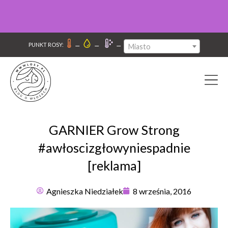
–
–
–
PUNKT ROSY:
Miasto
GARNIER Grow Strong
#awłoscizgłowyniespadnie
[reklama]
Agnieszka Niedziałek
8 września, 2016