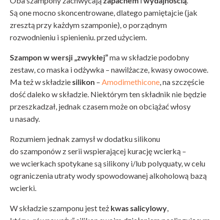
Oba szampony zachwycają
zapachem
i
wydajnością
.
Są one mocno skoncentrowane, dlatego pamiętajcie (jak
zresztą przy każdym szamponie), o porządnym
rozwodnieniu i spienieniu. przed użyciem.
Szampon w wersji „zwykłej”
ma w składzie podobny
zestaw, co maska i odżywka – nawilżacze, kwasy owocowe.
Ma też w składzie
silikon
–
Amodimethicone
, na szczęście
dość daleko w składzie. Niektórym ten składnik nie będzie
przeszkadzał, jednak czasem może on obciążać włosy
u nasady.
Rozumiem jednak zamysł w dodatku silikonu
do szamponów z serii wspierającej kurację wcierką –
we wcierkach spotykane są silikony i/lub polyquaty, w celu
ograniczenia utraty wody spowodowanej alkoholową bazą
wcierki.
W składzie szamponu jest też
kwas salicylowy
,