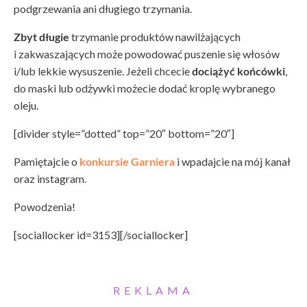
podgrzewania ani długiego trzymania.
Zbyt długie
trzymanie produktów nawilżających
i zakwaszających może powodować puszenie się włosów
i/lub lekkie wysuszenie. Jeżeli chcecie
dociążyć końcówki
,
do maski lub odżywki możecie dodać kroplę wybranego
oleju.
[divider style=”dotted” top=”20″ bottom=”20″]
Pamiętajcie o
konkursie Garniera
i wpadajcie na mój kanał
oraz instagram.
Powodzenia!
[sociallocker id=3153][/sociallocker]
REKLAMA