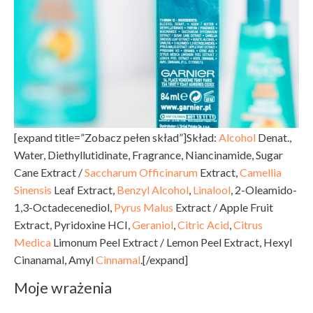
[expand title=”Zobacz pełen skład”]Skład:
Alcohol
Denat.,
Water, Diethyllutidinate, Fragrance, Niancinamide, Sugar
Cane Extract /
Saccharum Officinarum
Extract,
Camellia
Sinensis
Leaf Extract,
Benzyl Alcohol
,
Linalool
, 2-Oleamido-
1,3-Octadecenediol,
Pyrus Malus
Extract / Apple Fruit
Extract, Pyridoxine HCI,
Geraniol
,
Citric Acid
,
Citrus
Medica
Limonum Peel Extract / Lemon Peel Extract, Hexyl
Cinanamal, Amyl
Cinnamal
.[/expand]
Moje wrażenia