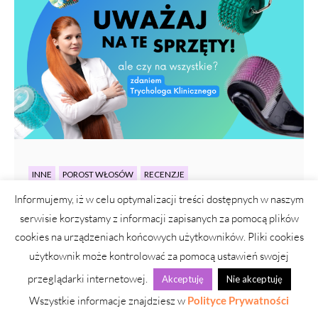
INNE
POROST WŁOSÓW
RECENZJE
Informujemy, iż w celu optymalizacji treści dostępnych w naszym
Dermaroller do skóry głowy? Uważaj! Wybierz
bezpieczny masażer
serwisie korzystamy z informacji zapisanych za pomocą plików
cookies na urządzeniach końcowych użytkowników. Pliki cookies
2 sierpnia, 2024
Agnieszka Niedziałek
użytkownik może kontrolować za pomocą ustawień swojej
Dermaroller: skąd wzięła się ta moda? Dermaroller do skóry
przeglądarki internetowej.
Akceptuję
Nie akceptuję
głowy pojawił się w internecie, na TikToku i innych social
Wszystkie informacje znajdziesz w
Polityce Prywatności
mediach...