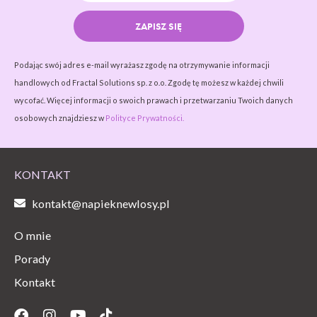
ZAPISZ SIĘ
Podając swój adres e-mail wyrażasz zgodę na otrzymywanie informacji
handlowych od Fractal Solutions sp. z o.o. Zgodę tę możesz w każdej chwili
wycofać. Więcej informacji o swoich prawach i przetwarzaniu Twoich danych
osobowych znajdziesz w
Polityce Prywatności.
KONTAKT
kontakt@napieknewlosy.pl
O mnie
Porady
Kontakt
Facebook
Instagram
Youtube
Tiktok