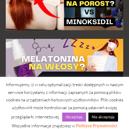
Informujemy, iż w celu optymalizacji treści dostępnych w naszym
serwisie korzystamy z informacji zapisanych za pomocą plików
cookies na urządzeniach końcowych użytkowników. Pliki cookies
użytkownik może kontrolować za pomocą ustawień swojej
przeglądarki internetowej.
Akceptuję
Nie akceptuję
wwwlosy.pl 2026 © Copyright
Wszystkie informacje znajdziesz w
Polityce Prywatności
Strona pod troskliwymi skrzydłami
simply yourself