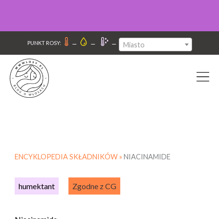
–
–
–
PUNKT ROSY:
Miasto
ENCYKLOPEDIA SKŁADNIKÓW »
NIACINAMIDE
humektant
Zgodne z CG