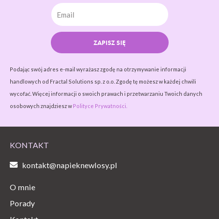
ZAPISZ SIĘ
Podając swój adres e-mail wyrażasz zgodę na otrzymywanie informacji
handlowych od Fractal Solutions sp. z o.o. Zgodę tę możesz w każdej chwili
wycofać. Więcej informacji o swoich prawach i przetwarzaniu Twoich danych
osobowych znajdziesz w
Polityce Prywatności.
KONTAKT
kontakt@napieknewlosy.pl
O mnie
Porady