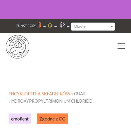
–
–
–
PUNKT ROSY:
Miasto
ENCYKLOPEDIA SKŁADNIKÓW »
GUAR
HYDROXYPROPYLTRIMONIUM CHLORIDE
emolient
Zgodne z CG