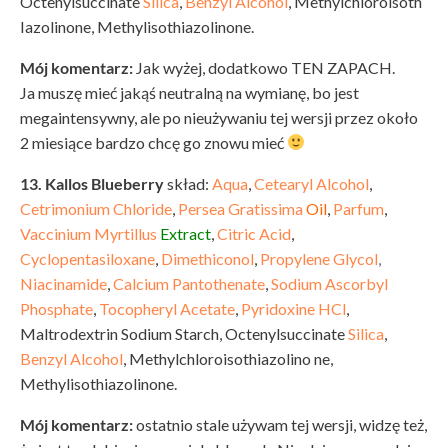
Octenylsuccinate
Silica
,
Benzyl Alcohol
, Methylchloroisoth
Iazolinone, Methylisothiazolinone.
Mój komentarz:
Jak wyżej, dodatkowo TEN ZAPACH.
Ja muszę mieć jakąś neutralną na wymianę, bo jest
megaintensywny, ale po nieużywaniu tej wersji przez około
2 miesiące bardzo chcę go znowu mieć
13. Kallos Blueberry
skład:
Aqua
,
Cetearyl Alcohol
,
Cetrimonium Chloride
,
Persea Gratissima
Oil
,
Parfum
,
Vaccinium Myrtillus
Extract
,
Citric Acid
,
Cyclopentasiloxane
,
Dimethiconol
,
Propylene Glycol
,
Niacinamide
,
Calcium Pantothenate
,
Sodium Ascorbyl
Phosphate
,
Tocopheryl Acetate
,
Pyridoxine HCl
,
Maltrodextrin Sodium Starch, Octenylsuccinate
Silica
,
Benzyl Alcohol
, Methylchloroisothiazolino ne,
Methylisothiazolinone.
Mój komentarz:
ostatnio stale używam tej wersji, widzę też,