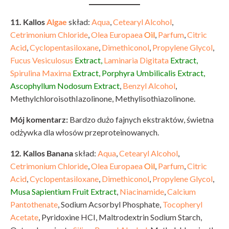
11. Kallos
Algae
skład:
Aqua
,
Cetearyl Alcohol
,
Cetrimonium Chloride
,
Olea Europaea
Oil
,
Parfum
,
Citric
Acid
,
Cyclopentasiloxane
,
Dimethiconol
,
Propylene Glycol
,
Fucus Vesiculosus
Extract,
Laminaria Digitata
Extract,
Spirulina Maxima
Extract, Porphyra Umbilicalis Extract,
Ascophyllum Nodosum Extract
,
Benzyl Alcohol
,
MethylchloroisothIazolinone, Methylisothiazolinone.
Mój komentarz:
Bardzo dużo fajnych ekstraktów, świetna
odżywka dla włosów przeproteinowanych.
12. Kallos Banana
skład:
Aqua
,
Cetearyl Alcohol
,
Cetrimonium Chloride
,
Olea Europaea
Oil
,
Parfum
,
Citric
Acid
,
Cyclopentasiloxane
,
Dimethiconol
,
Propylene Glycol
,
Musa Sapientium Fruit Extract
,
Niacinamide
,
Calcium
Pantothenate
, Sodium Acsorbyl Phosphate,
Tocopheryl
Acetate
, Pyridoxine HCI, Maltrodextrin Sodium Starch,