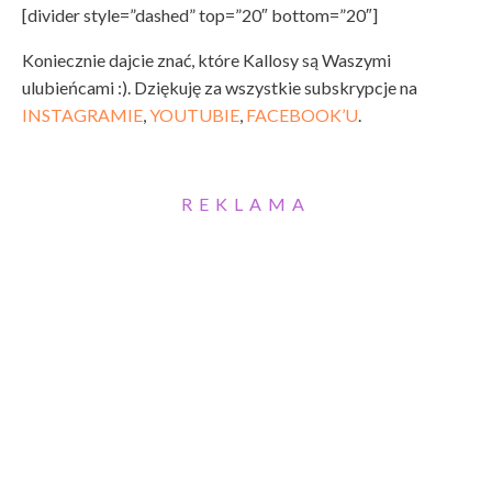
[divider style=”dashed” top=”20″ bottom=”20″]
Koniecznie dajcie znać, które Kallosy są Waszymi
ulubieńcami :). Dziękuję za wszystkie subskrypcje na
INSTAGRAMIE
,
YOUTUBIE
,
FACEBOOK’U
.
REKLAMA