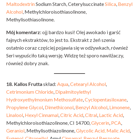
Maltodextrin
Sodium Starch, Ceterylsuccinate
Silica
,
Benzyl
Alcohol
, Methylchloroisothiasolinone,
Methylisothiasolinone.
Mój komentarz:
ojj bardzo kusi! Olej awokado i garść
fajnych ekstraktów, to jest to. Ekstrakt z żeń szenia
ostatnio coraz częściej pojawia się w odżywkach, również
Seri wypuściło taką wersję. Widzę też sporo nawilżaczy,
również dobry znak.
18. Kallos Frutta
skład:
Aqua
,
Cetearyl Alcohol
,
Cetrimonium Chloride
,
Dipalmitoylethyl
Hydroxyethylmonium Methosulfate
,
Cyclopentasiloxane
,
Propylene Glycol
,
Dimethiconol
,
Benzyl Alcohol
,
Limonene
,
Linalool
,
Hexyl Cinnamal
,
Citric Acid
,
Citral
,
Lactic Acid
,
Methylchloroisothiazolinone, CI 14700,
Glycerin
,
PCA
,
Geraniol
, Methylisothiazolinone,
Glycolic Acid
,
Malic Acid
,
Eugenol
,
Citronellol
, Amyl
Cinnamal
,
Benzyl Benzoate
,