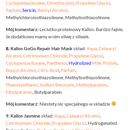
Cyclopentasiloxane
,
Dimethiconol
,
Propylene Glycol
,
Parfum
,
Sericin
,
Benzyl Alcohol
,
Methylchloroisothiazolinone, Methylisothiazolinone.
Mój komentarz:
Leciutko proteinowy Kallos. Bardzo fajnie,
że dodatkowo mamy w nim oliwę z oliwek.
8.
Kallos GoGo Repair Hair Mask
skład:
Aqua
,
Cetearyl
Alcohol
,
Cetrimonium Chloride
,
Propylene Glycol
,
Cyclopentasiloxane
,
Panthenol
,
Hydrolized
Milk Protein
,
Benzyl Alcohol
,
Citric Acid
,
Parfum
,
Methylchloroisothiazolinone, Methylisothiazolinone,
Phenoxyethanol
,
Sodium Benzoate
,
Methylparaben
,
Ethylparaben
, Butylparaben.
Mój komentarz:
Niestety nic specjalnego w składzie
9. Kallos Jasmine
skład:
Aqua
,
Cetearyl Alcohol
,
Cetrimonium Chloride
,
Propylene Glycol
, Hydrogenated