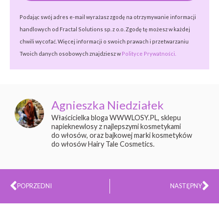
Podając swój adres e-mail wyrażasz zgodę na otrzymywanie informacji
handlowych od Fractal Solutions sp. z o.o. Zgodę tę możesz w każdej
chwili wycofać. Więcej informacji o swoich prawach i przetwarzaniu
Twoich danych osobowych znajdziesz w
Polityce Prywatności.
Agnieszka Niedziałek
Właścicielka bloga WWWLOSY.PL, sklepu
napieknewlosy z najlepszymi kosmetykami
do włosów, oraz bajkowej marki kosmetyków
do włosów Hairy Tale Cosmetics.
Prev
Na
POPRZEDNI
NASTĘPNY