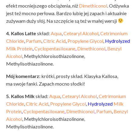
efekt mocniejszego obciążenia, niż
Dimethiconol
. Odżywka
jest też mocno perłowa. Bardzo lubię jej zapach i aktualnie
zużywam duży słój. Na szczęście są też w małej wersji
4. Kallos Latte
skład:
Aqua
,
Cetearyl Alcohol
,
Cetrimonium
Chloride
,
Parfum
,
Citric Acid
,
Propylene Glycol
,
Hydrolyzed
Milk Protein
,
Cyclopentasiloxane
,
Dimethiconol
,
Benzyl
Alcohol
, Methylchloroisothiazolinone,
Methylisothiazolinone.
Mój komentarz:
krótki, prosty skład. Klasyka Kallosa,
ma swoje fanki. Zapach mocno słodki!
5. Kallos Milk
skład:
Aqua
,
Cetearyl Alcohol
,
Cetrimonium
Chloride
,
Citric Acid
,
Propylene Glycol
,
Hydrolyzed
Milk
Protein
,
Cyclopentasiloxane
,
Dimethiconol
,
Parfum
,
Benzyl
Alcohol
, Methylchloroisothiazolinone,
Methylisothiazolinone.