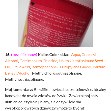
15.
(bez silikonów)
Kallos Color
skład:
Aqua
,
Cetearyl
Alcohol
,
Cetrimonium Chloride
,
Linum Usitatissimum
Seed
Oil
,
Citric Acid
,
Benzophenone
-3,
Propylene Glycol
,
Parfum
,
Benzyl Alcohol
, Methylchloroisothiazolinone,
Methylisothiazolinone.
Mój komentarz:
Bezsilikonowiec, bezproteinowiec. Idealny
kandydat do mycia włosów odżywką. Zawiera mój anty-
ulubieniec, czyli olej lniany, ale oczywiście dla
wysokoporowatych dziewczyn może to być hit!