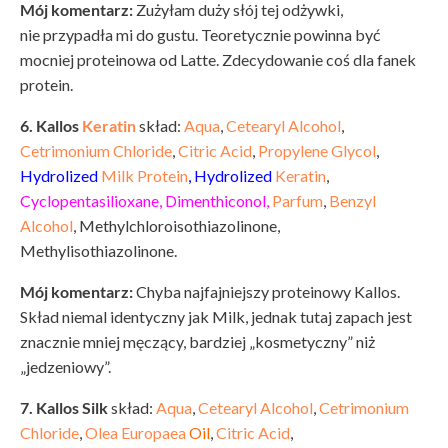
Mój komentarz:
Zużyłam duży słój tej odżywki,
nie przypadła mi do gustu. Teoretycznie powinna być
mocniej proteinowa od Latte. Zdecydowanie coś dla fanek
protein.
6. Kallos
Keratin
skład:
Aqua
,
Cetearyl Alcohol
,
Cetrimonium Chloride
,
Citric Acid
,
Propylene Glycol
,
Hydrolized
Milk Protein
, Hydrolized
Keratin
,
Cyclopentasilioxane, Dimenthiconol,
Parfum
,
Benzyl
Alcohol
, Methylchloroisothiazolinone,
Methylisothiazolinone.
Mój komentarz:
Chyba najfajniejszy proteinowy Kallos.
Skład niemal identyczny jak Milk, jednak tutaj zapach jest
znacznie mniej męczący, bardziej „kosmetyczny” niż
„jedzeniowy”.
7. Kallos Silk
skład:
Aqua
,
Cetearyl Alcohol
,
Cetrimonium
Chloride
,
Olea Europaea
Oil
,
Citric Acid
,