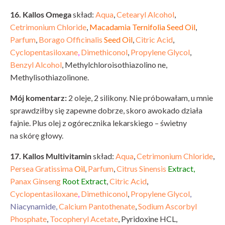
16. Kallos Omega
skład:
Aqua
,
Cetearyl Alcohol
,
Cetrimonium Chloride
,
Macadamia Ternifolia Seed Oil
,
Parfum
,
Borago Officinalis
Seed Oil
,
Citric Acid
,
Cyclopentasiloxane
,
Dimethiconol
,
Propylene Glycol
,
Benzyl Alcohol
, Methylchloroisothiazolino ne,
Methylisothiazolinone.
Mój komentarz:
2 oleje, 2 silikony. Nie próbowałam, u mnie
sprawdziłby się zapewne dobrze, skoro awokado działa
fajnie. Plus olej z ogórecznika lekarskiego – świetny
na skórę głowy.
17. Kallos Multivitamin
skład:
Aqua
,
Cetrimonium Chloride
,
Persea Gratissima
Oil
,
Parfum
,
Citrus Sinensis
Extract,
Panax Ginseng
Root Extract
,
Citric Acid
,
Cyclopentasiloxane
,
Dimethiconol
,
Propylene Glycol
,
Niacynamide,
Calcium
Pantothenate
,
Sodium Ascorbyl
Phosphate
,
Tocopheryl Acetate
, Pyridoxine HCL,