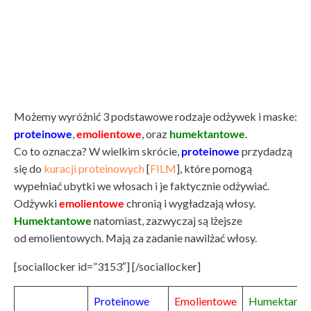
Możemy wyróżnić 3 podstawowe rodzaje odżywek i maske:
proteinowe
,
emolientowe
, oraz
humektantowe
.
Co to oznacza? W wielkim skrócie,
proteinowe
przydadzą
się do
kuracji proteinowych
[
FILM
], które pomogą
wypełniać ubytki we włosach i je faktycznie odżywiać.
Odżywki
emolientowe
chronią i wygładzają włosy.
Humektantowe
natomiast, zazwyczaj są lżejsze
od emolientowych. Mają za zadanie nawilżać włosy.
[sociallocker id=”3153″] [/sociallocker]
Proteinowe
Emolientowe
Humektanto