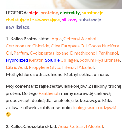
LEGENDA:
oleje
,
proteiny
,
ekstrakty
,
substancje
chelatujące i zakwaszające
,
silikony
,
substancje
nawilżające.
1. Kallos Protox
skład:
Aqua
,
Cetearyl Alcohol
,
Cetrimonium Chloride
,
Olea Europaea
Oil,
Cocos Nucifera
Oil
,
Parfum
,
Cyclopentasiloxane
,
Dimethiconol
,
Panthenol
,
Hydrolized
Keratin
, Soluble
Collagen
,
Sodium Hyaluronate
,
Citric Acid
,
Propylene Glycol
,
Benzyl Alcohol
,
Methylchloroisothiazolinone, Methylisothiazolinone.
Mój komentarz:
fajne zestawienie olejów, 2 silikony, trochę
protein. Do tego
Panthenol
i mamy naprawdę ciekawą
propozycję! Idealną dla fanek oleju kokosowego. Miks
z oliwą z oliwek zrobiłam w moim
tuningowaniu odżywki
2. Kallos Chocolate
skład:
Aqua
,
Cetearyl Alcohol
,