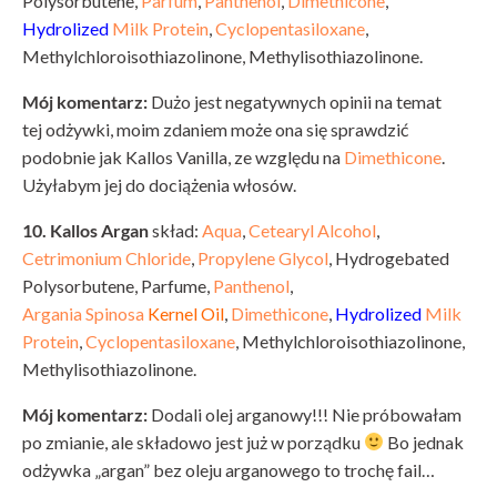
Polysorbutene,
Parfum
,
Panthenol
,
Dimethicone
,
Hydrolized
Milk Protein
,
Cyclopentasiloxane
,
Methylchloroisothiazolinone, Methylisothiazolinone.
Mój komentarz:
Dużo jest negatywnych opinii na temat
tej odżywki, moim zdaniem może ona się sprawdzić
podobnie jak Kallos Vanilla, ze względu na
Dimethicone
.
Użyłabym jej do dociążenia włosów.
10. Kallos Argan
skład:
Aqua
,
Cetearyl Alcohol
,
Cetrimonium Chloride
,
Propylene Glycol
, Hydrogebated
Polysorbutene, Parfume,
Panthenol
,
Argania Spinosa
Kernel Oil
,
Dimethicone
,
Hydrolized
Milk
Protein
,
Cyclopentasiloxane
, Methylchloroisothiazolinone,
Methylisothiazolinone.
Mój komentarz:
Dodali olej arganowy!!! Nie próbowałam
po zmianie, ale składowo jest już w porządku
Bo jednak
odżywka „argan” bez oleju arganowego to trochę fail…