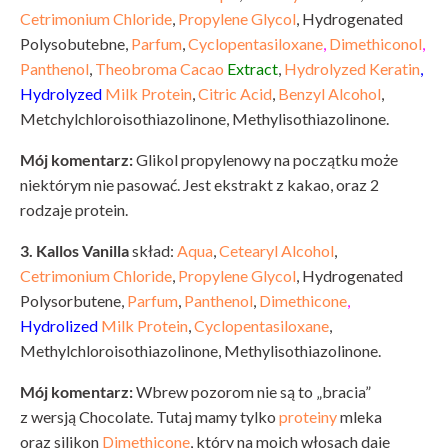
Cetrimonium Chloride
,
Propylene Glycol
, Hydrogenated
Polysobutebne,
Parfum
,
Cyclopentasiloxane
,
Dimethiconol
,
Panthenol
,
Theobroma Cacao
Extract
,
Hydrolyzed Keratin
,
Hydrolyzed
Milk Protein
,
Citric Acid
,
Benzyl Alcohol
,
Metchylchloroisothiazolinone, Methylisothiazolinone.
Mój komentarz:
Glikol propylenowy na początku może
niektórym nie pasować. Jest ekstrakt z kakao, oraz 2
rodzaje protein.
3. Kallos Vanilla
skład:
Aqua
,
Cetearyl Alcohol
,
Cetrimonium Chloride
,
Propylene Glycol
, Hydrogenated
Polysorbutene,
Parfum
,
Panthenol
,
Dimethicone
,
Hydrolized
Milk Protein
,
Cyclopentasiloxane
,
Methylchloroisothiazolinone, Methylisothiazolinone.
Mój komentarz:
Wbrew pozorom nie są to „bracia”
z wersją Chocolate. Tutaj mamy tylko
proteiny
mleka
oraz silikon
Dimethicone
, który na moich włosach daje