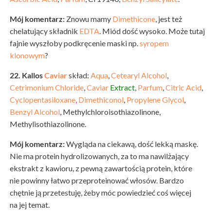
Mój komentarz:
Znowu mamy
Dimethicone
, jest też
chelatujący składnik
EDTA
. Miód dość wysoko. Może tutaj
fajnie wyszłoby podkręcenie maski np.
syropem
klonowym
?
22. Kallos
Caviar
skład:
Aqua
,
Cetearyl Alcohol
,
Cetrimonium Chloride
,
Caviar
Extract
,
Parfum
,
Citric Acid
,
Cyclopentasiloxane
,
Dimethiconol
,
Propylene Glycol
,
Benzyl Alcohol
, Methylchloroisothiazolinone,
Methylisothiazolinone.
Mój komentarz:
Wygląda na ciekawą, dość lekką maskę.
Nie ma protein hydrolizowanych, za to ma nawilżający
ekstrakt z kawioru, z pewną zawartością protein, które
nie powinny łatwo przeproteinować włosów. Bardzo
chętnie ją przetestuję, żeby móc powiedzieć coś więcej
na jej temat.