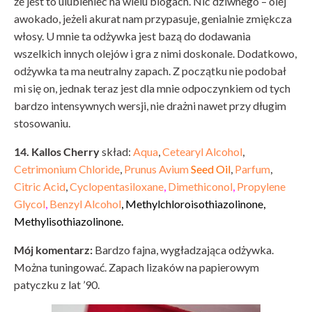
że jest to ulubieniec na wielu blogach. Nic dziwnego – olej
awokado, jeżeli akurat nam przypasuje, genialnie zmiękcza
włosy. U mnie ta odżywka jest bazą do dodawania
wszelkich innych olejów i gra z nimi doskonale. Dodatkowo,
odżywka ta ma neutralny zapach. Z początku nie podobał
mi się on, jednak teraz jest dla mnie odpoczynkiem od tych
bardzo intensywnych wersji, nie drażni nawet przy długim
stosowaniu.
14. Kallos Cherry
skład:
Aqua
,
Cetearyl Alcohol
,
Cetrimonium Chloride
,
Prunus Avium
Seed Oil
,
Parfum
,
Citric Acid
,
Cyclopentasiloxane
,
Dimethiconol
,
Propylene
Glycol
,
Benzyl Alcohol
, Methylchloroisothiazolinone,
Methylisothiazolinone.
Mój komentarz:
Bardzo fajna, wygładzająca odżywka.
Można tuningować. Zapach lizaków na papierowym
patyczku z lat ’90.