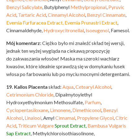
Benzyl Salicylate
, Butylphenyl
Methylpropional
,
Pyruvic
Acid
,
Tartaric Acid
,
Cinnamyl Alcohol
,
Benzyl Cinnamate
,
Evemia Furfuracea Extract, Evemia Prunastri Extract
,
Cinnamaldehyde,
Hydroxycitronellal
,
Isoeugenol
, Famesol.
Mój komentarz:
Ciężko było mi znaleźć skład tej wersji,
jednak ten wyżej wygląda na ciekawą propozycję
do zakwaszania włosów! Maska ma szeroki wachlarz
kwasów, które idealnie sprawdzą się w domykaniu łusek
włosa po farbowaniu lub po myciu mocnymi detergentami.
19. Kallos Placenta
skład:
Aqua
,
Cetearyl Alcohol
,
Cetrimonium Chloride
, Dipalmytoylethyl
Hydroxyethylmonium Methosulfate,
Parfum
,
Cyclopentasiloxane
,
Limonene
,
Dimethiconol
,
Benzyl
Alcohol
,
Linalool
, Amyl
Cinnamal
,
Propylene Glycol
,
Citric
Acid
,
Triticum Vulgare
Sprout Extract,
Bambusa Vulgaris
Sap Extract
, Methylchloroisothiasolinone,