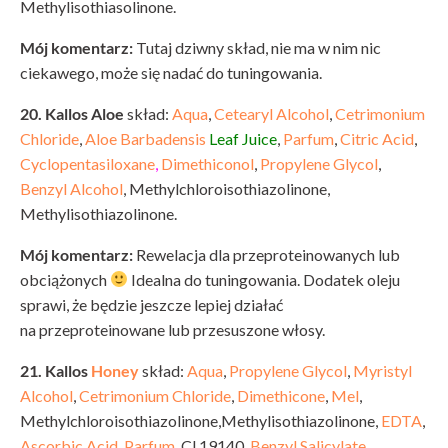
Methylisothiasolinone.
Mój komentarz:
Tutaj dziwny skład, nie ma w nim nic
ciekawego, może się nadać do tuningowania.
20. Kallos Aloe
skład:
Aqua
,
Cetearyl Alcohol
,
Cetrimonium
Chloride
,
Aloe Barbadensis
Leaf Juice
,
Parfum
,
Citric Acid
,
Cyclopentasiloxane
,
Dimethiconol
,
Propylene Glycol
,
Benzyl Alcohol
, Methylchloroisothiazolinone,
Methylisothiazolinone.
Mój komentarz:
Rewelacja dla przeproteinowanych lub
obciążonych
Idealna do tuningowania. Dodatek oleju
sprawi, że będzie jeszcze lepiej działać
na przeproteinowane lub przesuszone włosy.
21. Kallos
Honey
skład:
Aqua
,
Propylene Glycol
,
Myristyl
Alcohol
,
Cetrimonium Chloride
,
Dimethicone
,
Mel
,
Methylchloroisothiazolinone,Methylisothiazolinone,
EDTA
,
Ascorbic Acid
,
Parfum
, Cl 19140,
Benzyl Salicylate
.