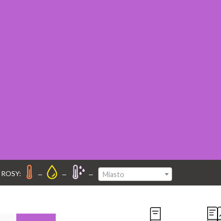
–
–
–
 ROSY:
Miasto