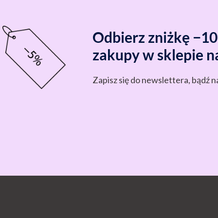
Odbierz zniżkę −1
zakupy w sklepie n
Zapisz się do newslettera, bądź n