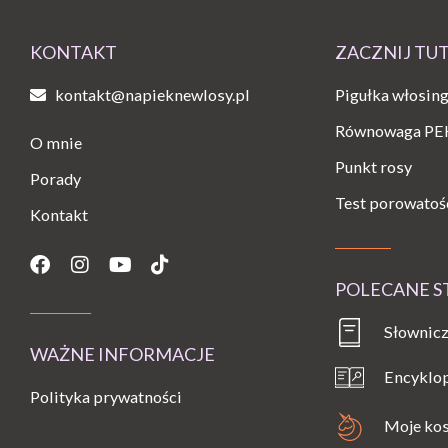
KONTAKT
ZACZNIJ TU
kontakt@napieknewlosy.pl
Pigułka włosin
Równowaga PE
O mnie
Punkt rosy
Porady
Test porowatoś
Kontakt
Facebook
Instagram
Youtube
Tiktok
POLECANE 
Słownicz
WAŻNE INFORMACJE
Encyklo
Polityka prywatności
Moje ko