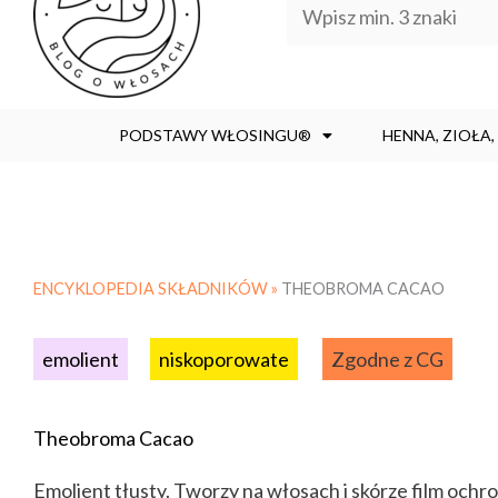
PODSTAWY WŁOSINGU®
HENNA, ZIOŁA
ENCYKLOPEDIA SKŁADNIKÓW »
THEOBROMA CACAO
emolient
niskoporowate
Zgodne z CG
Theobroma Cacao
Emolient tłusty. Tworzy na włosach i skórze film och