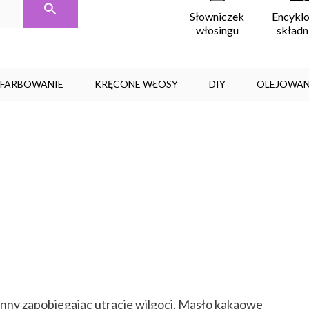
Encykl
Słowniczek
skład
włosingu
, FARBOWANIE
KRĘCONE WŁOSY
DIY
OLEJOWAN
ronny zapobiegając utracie wilgoci. Masło kakaowe