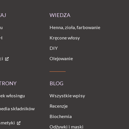
TAJ
WIEDZA
gu
Henna, zioła, farbowanie
H
Kręcone włosy
DIY
ci
Olejowanie
STRONY
BLOG
Wszystkie wpisy
ek włosingu
Recenzje
pedia składników
Biochemia
smetyki
Odżywki i maski