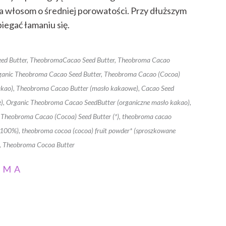
za włosom o średniej porowatości. Przy dłuższym
iegać łamaniu się.
eed Butter, TheobromaCacao Seed Butter, Theobroma Cacao
rganic Theobroma Cacao Seed Butter, Theobroma Cacao (Cocoa)
akao), Theobroma Cacao Butter (masło kakaowe), Cacao Seed
), Organic Theobroma Cacao SeedButter (organiczne masło kakao),
 Theobroma Cacao (Cocoa) Seed Butter (*), theobroma cacao
100%), theobroma cocoa (cocoa) fruit powder* (sproszkowane
), Theobroma Cocoa Butter
AMA