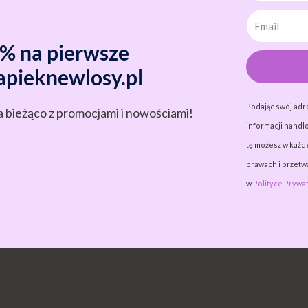
0% na pierwsze
apieknewlosy.pl
Podając swój adr
a bieżąco z promocjami i nowościami!
informacji handlo
tę możesz w każde
prawach i przet
w
Polityce Prywat