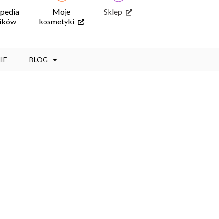
opedia
Moje
Sklep
ników
kosmetyki
IE
BLOG