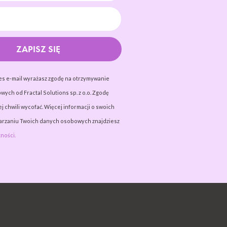
ZAPISZ SIĘ
es e-mail wyrażasz zgodę na otrzymywanie
wych od Fractal Solutions sp. z o.o. Zgodę
j chwili wycofać. Więcej informacji o swoich
warzaniu Twoich danych osobowych znajdziesz
ności.