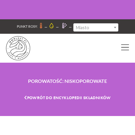
–
–
–
PUNKT ROSY:
Miasto
POROWATOŚĆ: NISKOPOROWATE
POWRÓT DO ENCYKLOPEDII SKŁADNIKÓW