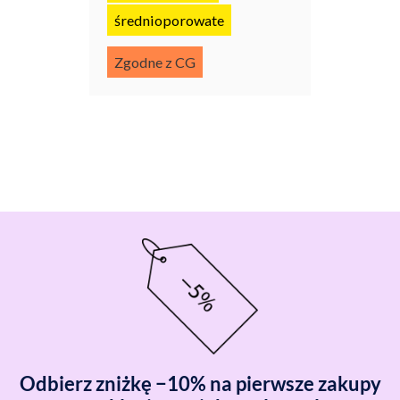
średnioporowate
Zgodne z CG
Odbierz zniżkę −10% na pierwsze zakupy