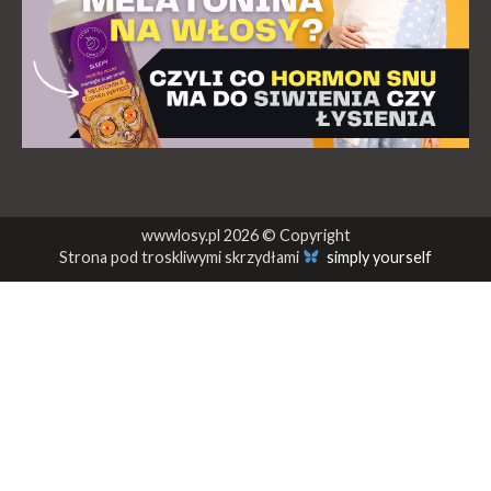
wwwlosy.pl 2026 © Copyright
Strona pod troskliwymi skrzydłami
simply yourself