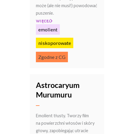
może (ale nie musi!) powodować
puszenie.
WIĘCEJ
emolient
niskoporowate
Zgodne z CG
Astrocaryum
Murumuru
Emolient tłusty. Tworzy film
na powierzchni włosów i skóry
głowy, zapobiegając utracie