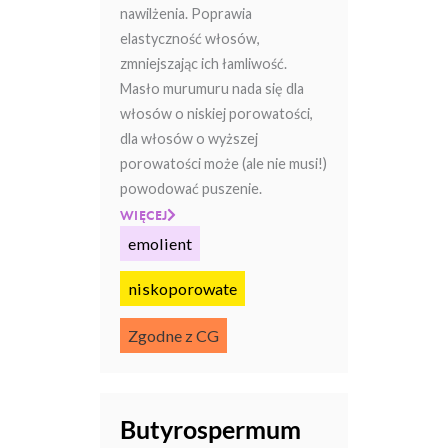
nawilżenia. Poprawia
elastyczność włosów,
zmniejszając ich łamliwość.
Masło murumuru nada się dla
włosów o niskiej porowatości,
dla włosów o wyższej
porowatości może (ale nie musi!)
powodować puszenie.
WIĘCEJ
emolient
niskoporowate
Zgodne z CG
Butyrospermum