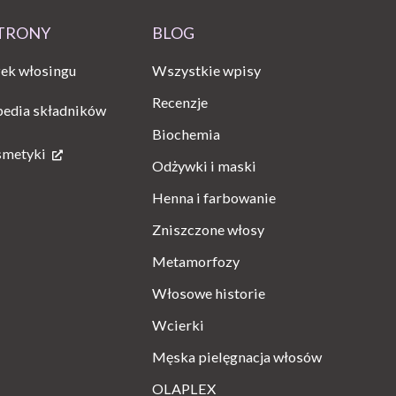
STRONY
BLOG
Wszystkie wpisy
ek włosingu
Recenzje
pedia składników
Biochemia
smetyki
Odżywki i maski
Henna i farbowanie
Zniszczone włosy
Metamorfozy
Włosowe historie
Wcierki
Męska pielęgnacja włosów
OLAPLEX