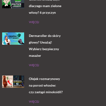
dlaczego mam zielone
włosy? 6 przyczyn
WIĘCEJ
Dermaroller do skóry
głowy? Uważaj!
Wybierz bezpieczny
masażer
WIĘCEJ
Olejek rozmarynowy
na porost włosów:
czy zastąpi minoksidil?
WIĘCEJ