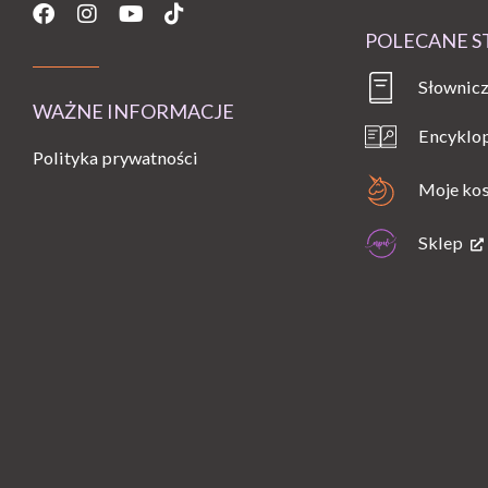
Facebook
Instagram
Youtube
Tiktok
POLECANE 
Słownicz
WAŻNE INFORMACJE
Encyklo
Polityka prywatności
Moje ko
Sklep