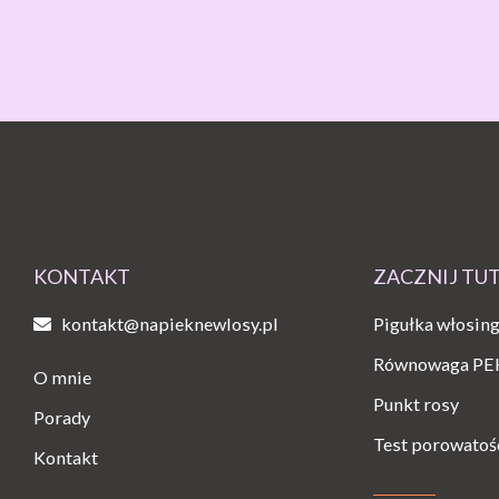
KONTAKT
ZACZNIJ TU
kontakt@napieknewlosy.pl
Pigułka włosin
Równowaga PE
O mnie
Punkt rosy
Porady
Test porowatoś
Kontakt