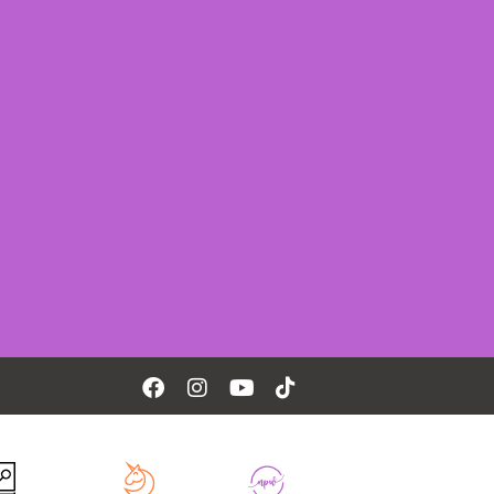
Facebook
Instagram
Youtube
Tiktok