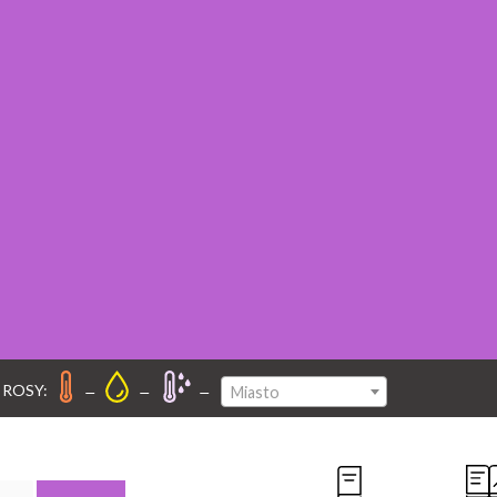
–
–
–
 ROSY:
Miasto