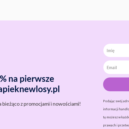
Imię
0% na pierwsze
apieknewlosy.pl
Podając swój adr
a bieżąco z promocjami i nowościami!
informacji handlo
tę możesz w każde
prawach i przet