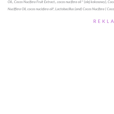
Oil., Cocos Nucifera Fruit Extract., cocos nucifera oil * (olej kokosowy), C
Nuciffera Oil, cocos nucisfera oil*, Lactobacillus (and) Cocos Nucifera ( Co
REKL