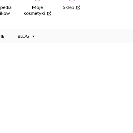
opedia
Moje
Sklep
ników
kosmetyki
IE
BLOG