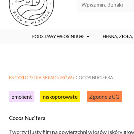
PODSTAWY WŁOSINGU®
HENNA, ZIOŁA
ENCYKLOPEDIA SKŁADNIKÓW »
COCOS NUCIFERA
emolient
niskoporowate
Zgodne z CG
Cocos Nucifera
Tworzy tłusty film na powierzchni włosów i skóry głow