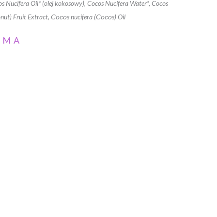
ocos Nucifera Oil* (olej kokosowy), Cocos Nucifera Water*, Cocos
conut) Fruit Extract, Сосоs nucifera (Сосоs) Oil
AMA