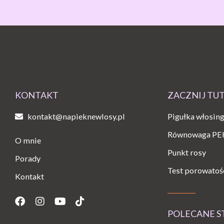
KONTAKT
ZACZNIJ TU
kontakt@napieknewlosy.pl
Pigułka włosin
Równowaga PE
O mnie
Punkt rosy
Porady
Test porowatoś
Kontakt
Facebook
Instagram
Youtube
Tiktok
POLECANE 