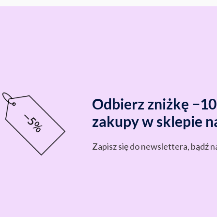
Odbierz zniżkę −1
zakupy w sklepie n
Zapisz się do newslettera, bądź n