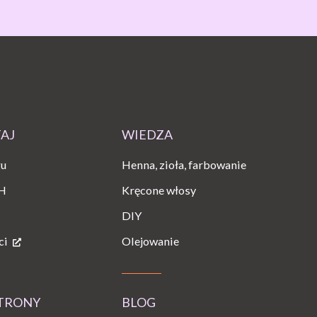
TAJ
WIEDZA
gu
Henna, zioła, farbowanie
H
Kręcone włosy
DIY
ci
Olejowanie
STRONY
BLOG