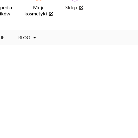
opedia
Moje
Sklep
ników
kosmetyki
IE
BLOG