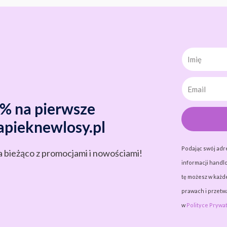
Imię
0% na pierwsze
apieknewlosy.pl
Podając swój adr
a bieżąco z promocjami i nowościami!
informacji handlo
tę możesz w każde
prawach i przet
w
Polityce Prywat