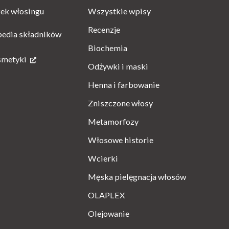
Wszystkie wpisy
ek włosingu
Recenzje
pedia składników
Biochemia
smetyki
Odżywki i maski
Henna i farbowanie
Zniszczone włosy
Metamorfozy
Włosowe historie
Wcierki
Męska pielęgnacja włosów
OLAPLEX
Olejowanie