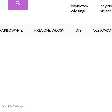
Encykl
Słowniczek
skład
włosingu
, FARBOWANIE
KRĘCONE WŁOSY
DIY
OLEJOWAN
, Soluble Collagen