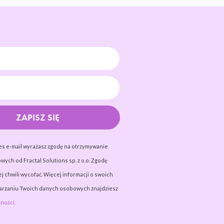
ZAPISZ SIĘ
es e-mail wyrażasz zgodę na otrzymywanie
wych od Fractal Solutions sp. z o.o. Zgodę
j chwili wycofać. Więcej informacji o swoich
warzaniu Twoich danych osobowych znajdziesz
ności.