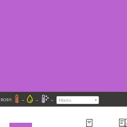
–
–
–
 ROSY:
Miasto