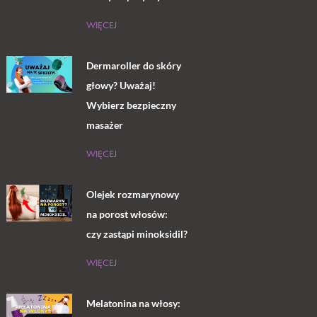
WIĘCEJ
Dermaroller do skóry
głowy? Uważaj!
Wybierz bezpieczny
masażer
WIĘCEJ
Olejek rozmarynowy
na porost włosów:
czy zastąpi minoksidil?
WIĘCEJ
Melatonina na włosy: