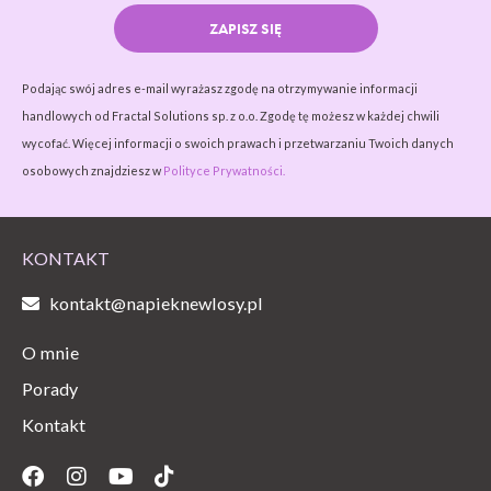
ZAPISZ SIĘ
Podając swój adres e-mail wyrażasz zgodę na otrzymywanie informacji
handlowych od Fractal Solutions sp. z o.o. Zgodę tę możesz w każdej chwili
wycofać. Więcej informacji o swoich prawach i przetwarzaniu Twoich danych
osobowych znajdziesz w
Polityce Prywatności.
KONTAKT
kontakt@napieknewlosy.pl
O mnie
Porady
Kontakt
Facebook
Instagram
Youtube
Tiktok