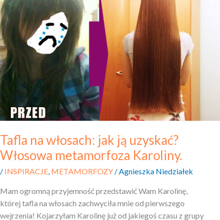
jak
ją uzyskać?
Włosowa
metamorfoza
Karoliny.
Tafla na włosach: jak ją uzyskać?
Włosowa metamorfoza Karoliny.
/
INSPIRACJE
,
METAMORFOZY
/
Agnieszka Niedziałek
Mam ogromną przyjemność przedstawić Wam Karolinę,
której tafla na włosach zachwyciła mnie od pierwszego
wejrzenia! Kojarzyłam Karolinę już od jakiegoś czasu z grupy