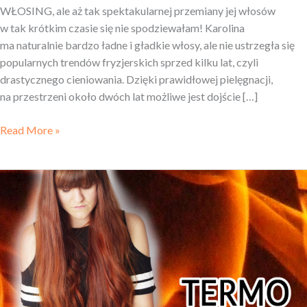
WŁOSING, ale aż tak spektakularnej przemiany jej włosów
w tak krótkim czasie się nie spodziewałam! Karolina
ma naturalnie bardzo ładne i gładkie włosy, ale nie ustrzegła się
popularnych trendów fryzjerskich sprzed kilku lat, czyli
drastycznego cieniowania. Dzięki prawidłowej pielęgnacji,
na przestrzeni około dwóch lat możliwe jest dojście […]
Read More »
Produkty
termoochronne
do włosów
bez alkoholu
|
LISTA