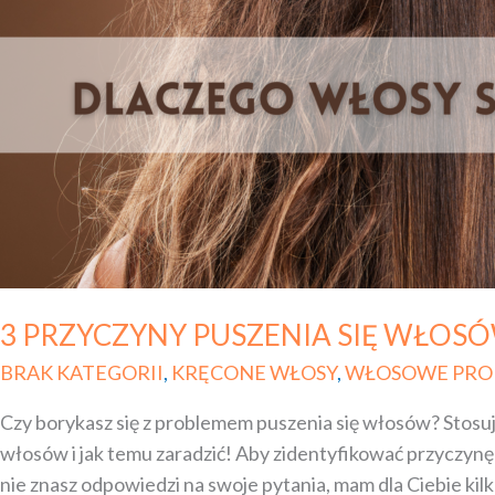
SIĘ
WŁOSÓW
3 PRZYCZYNY PUSZENIA SIĘ WŁOS
BRAK KATEGORII
,
KRĘCONE WŁOSY
,
WŁOSOWE PRO
Czy borykasz się z problemem puszenia się włosów? Stosujes
włosów i jak temu zaradzić! Aby zidentyfikować przyczynę p
nie znasz odpowiedzi na swoje pytania, mam dla Ciebie ki