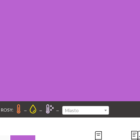
–
–
–
 ROSY:
Miasto