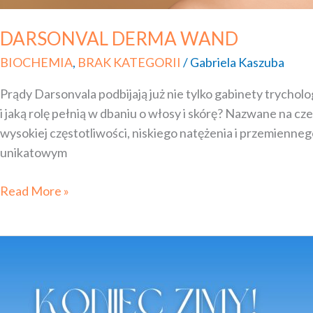
DARSONVAL DERMA WAND
BIOCHEMIA
,
BRAK KATEGORII
/
Gabriela Kaszuba
Prądy Darsonvala podbijają już nie tylko gabinety trychol
i jaką rolę pełnią w dbaniu o włosy i skórę? Nazwane na cz
wysokiej częstotliwości, niskiego natężenia i przemienne
unikatowym
Read More »
5
kroków
na wiosenną
regenerację