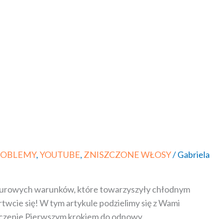
ROBLEMY
,
YOUTUBE
,
ZNISZCZONE WŁOSY
/
Gabriela
i surowych warunków, które towarzyszyły chłodnym
rtwcie się! W tym artykule podzielimy się z Wami
yszczenie Pierwszym krokiem do odnowy