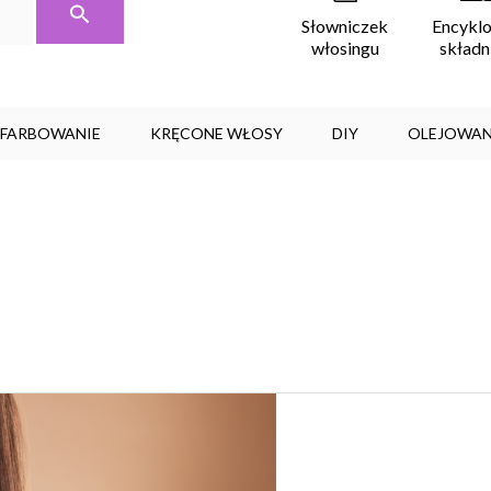
Encykl
Słowniczek
skład
włosingu
, FARBOWANIE
KRĘCONE WŁOSY
DIY
OLEJOWAN