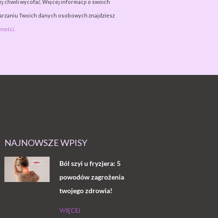
j chwili wycofać. Więcej informacji o swoich
warzaniu Twoich danych osobowych znajdziesz
ności.
NAJNOWSZE WPISY
Ból szyi u fryzjera: 5
powodów zagrożenia
twojego zdrowia!
WIĘCEJ