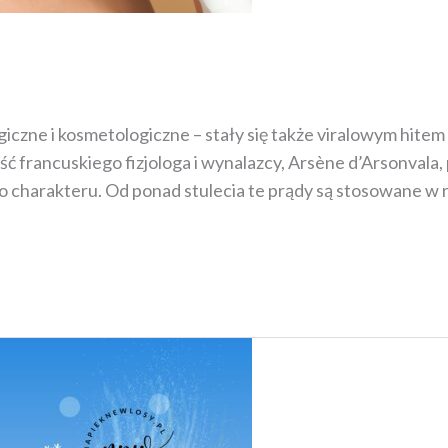
ogiczne i kosmetologiczne – stały się także viralowym hite
eść francuskiego fizjologa i wynalazcy, Arsène d’Arsonvala
go charakteru. Od ponad stulecia te prądy są stosowane w 