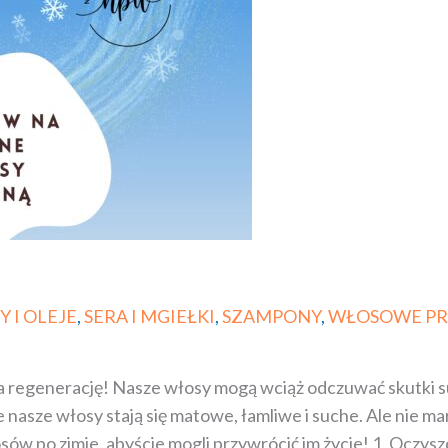
 I OLEJE
,
SERA I MGIEŁKI
,
SZAMPONY
,
WŁOSOWE P
 na regenerację! Nasze włosy mogą wciąż odczuwać skutk
 nasze włosy stają się matowe, łamliwe i suche. Ale nie ma
sów po zimie, abyście mogli przywrócić im życie! 1. Ocz