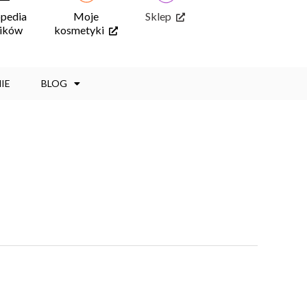
opedia
Moje
Sklep
ników
kosmetyki
IE
BLOG