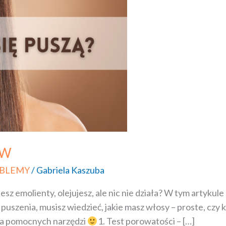
ÓW
BLEMY
/
Gabriela Kaszuba
z emolienty, olejujesz, ale nic nie działa? W tym artykule
uszenia, musisz wiedzieć, jakie masz włosy – proste, czy k
lka pomocnych narzędzi
1. Test porowatości – […]