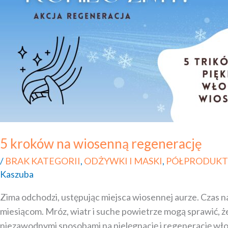
5 kroków na wiosenną regenerację
/
BRAK KATEGORII
,
ODŻYWKI I MASKI
,
PÓŁPRODUKTY
Kaszuba
Zima odchodzi, ustępując miejsca wiosennej aurze. Czas
miesiącom. Mróz, wiatr i suche powietrze mogą sprawić, że
niezawodnymi sposobami na pielęgnację i regenerację wło