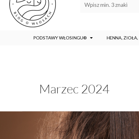
PODSTAWY WŁOSINGU®
HENNA, ZIOŁA
Marzec 2024
3
PRZYCZYNY
PUSZENIA