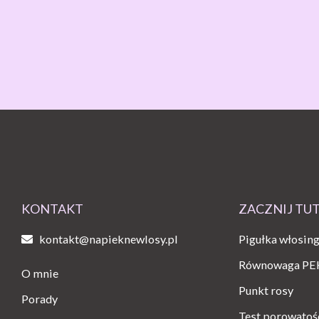
KONTAKT
ZACZNIJ TU
kontakt@napieknewlosy.pl
Pigułka włosin
Równowaga PE
O mnie
Punkt rosy
Porady
Test porowatoś