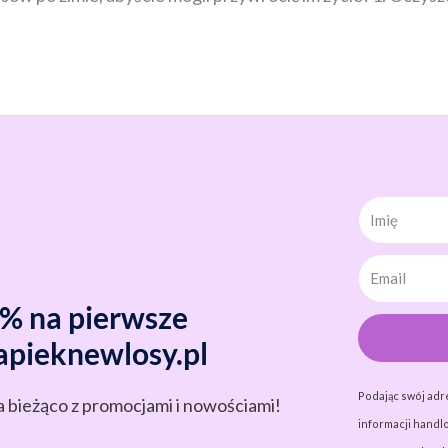
Imię
0% na pierwsze
apieknewlosy.pl
Podając swój adr
a bieżąco z promocjami i nowościami!
informacji handlo