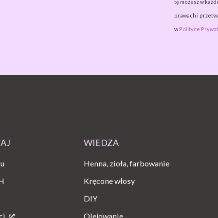
tę możesz w każde
prawach i przet
w
Polityce Prywat
TAJ
WIEDZA
gu
Henna, zioła, farbowanie
H
Kręcone włosy
DIY
ci
Olejowanie