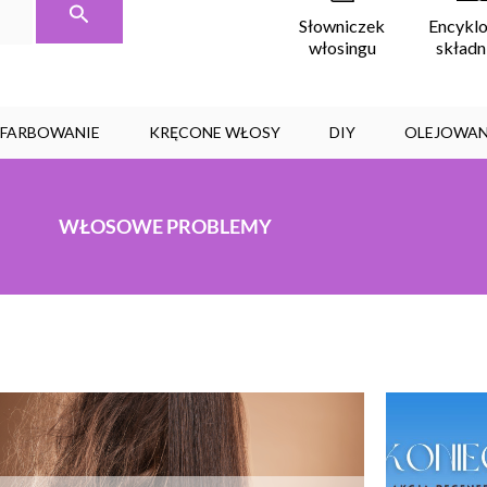
Encykl
Słowniczek
skład
włosingu
, FARBOWANIE
KRĘCONE WŁOSY
DIY
OLEJOWAN
WŁOSOWE PROBLEMY