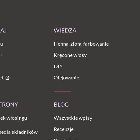
TAJ
WIEDZA
gu
Henna, zioła, farbowanie
H
Kręcone włosy
DIY
ci
Olejowanie
STRONY
BLOG
Wszystkie wpisy
ek włosingu
Recenzje
pedia składników