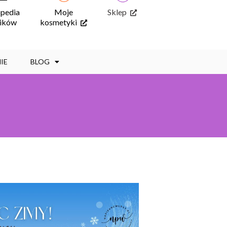
opedia
Moje
Sklep
ników
kosmetyki
IE
BLOG