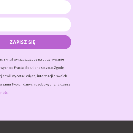
ZAPISZ SIĘ
es e-mail wyrażasz zgodę na otrzymywanie
wych od Fractal Solutions sp. z o.o. Zgodę
j chwili wycofać. Więcej informacji o swoich
warzaniu Twoich danych osobowych znajdziesz
ności.