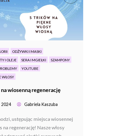
ORII
ODŻYWKI I MASKI
Y I OLEJE
SERA I MGIEŁKI
SZAMPONY
PROBLEMY
YOUTUBE
E WŁOSY
 na wiosenną regenerację
, 2024
Gabriela Kaszuba
odzi, ustępując miejsca wiosennej
as na regenerację! Nasze włosy
ż odczuwać skutki surowych...