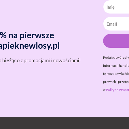
Imię
0% na pierwsze
apieknewlosy.pl
Podając swój adr
a bieżąco z promocjami i nowościami!
informacji handlo
tę możesz w każde
prawach i przet
w
Polityce Prywat