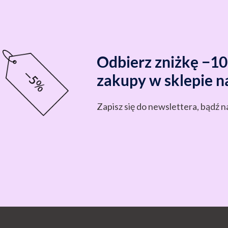
Odbierz zniżkę −1
zakupy w sklepie n
Zapisz się do newslettera, bądź n