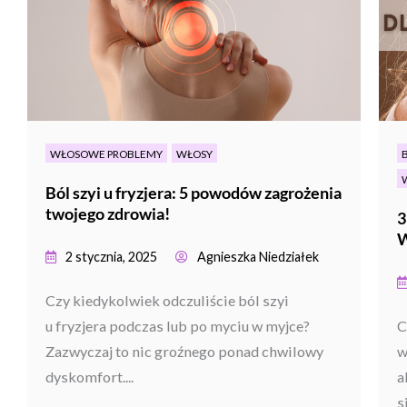
WŁOSOWE PROBLEMY
WŁOSY
Ból szyi u fryzjera: 5 powodów zagrożenia
twojego zdrowia!
3
2 stycznia, 2025
Agnieszka Niedziałek
Czy kiedykolwiek odczuliście ból szyi
u fryzjera podczas lub po myciu w myjce?
C
Zazwyczaj to nic groźnego ponad chwilowy
w
dyskomfort....
a
si