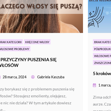
BRAK KATEGORII
KRĘCONE WŁOSY
BRAK KATEG
WŁOSOWE PROBLEMY
PÓŁPRODUKT
WŁOSOWE 
 PRZYCZYNY PUSZENIA SIĘ
ZNISZCZON
WŁOSÓW
5 kroków
28 marca, 2024
Gabriela Kaszuba
1 marca
zy borykasz się z problemem puszenia się
łosów? Stosujesz emolienty, olejujesz,
Zima odch
le nic nie działa? W tym artykule dowiesz
aurze. Cz
ę,...
mogą wcią