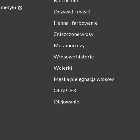
Biochemia
smetyki
Odżywki i maski
Henna i farbowanie
Zniszczone włosy
Metamorfozy
Włosowe historie
Wcierki
Męska pielęgnacja włosów
OLAPLEX
Olejowanie