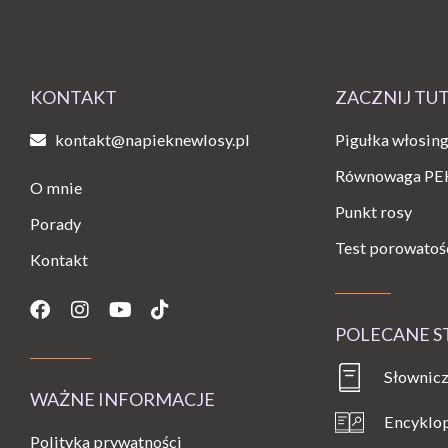
KONTAKT
ZACZNIJ TU
kontakt@napieknewlosy.pl
Pigułka włosin
Równowaga PE
O mnie
Punkt rosy
Porady
Test porowatoś
Kontakt
Facebook
Instagram
Youtube
Tiktok
POLECANE 
Słownicz
WAŻNE INFORMACJE
Encyklo
Polityka prywatności