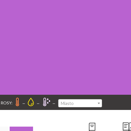
–
–
–
 ROSY:
Miasto