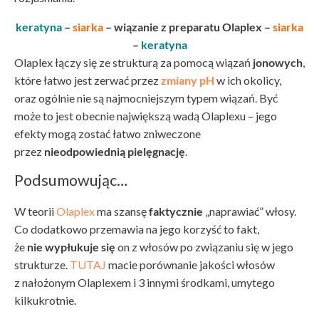
keratyna
–
siarka
– wiązanie z preparatu Olaplex –
siarka
–
keratyna
Olaplex łączy się ze strukturą za pomocą wiązań
jonowych
,
które łatwo jest zerwać przez
zmiany pH
w ich okolicy,
oraz ogólnie nie są najmocniejszym typem wiązań. Być
może to jest obecnie największą wadą Olaplexu – jego
efekty mogą zostać łatwo zniweczone
przez
nieodpowiednią pielęgnację
.
Podsumowując…
W teorii
Olaplex
ma szansę
faktycznie
„naprawiać” włosy.
Co dodatkowo przemawia na jego korzyść to fakt,
że
nie wypłukuje się
on z włosów po związaniu się w jego
strukturze.
TUTAJ
macie porównanie jakości włosów
z nałożonym Olaplexem i 3 innymi środkami, umytego
kilkukrotnie.