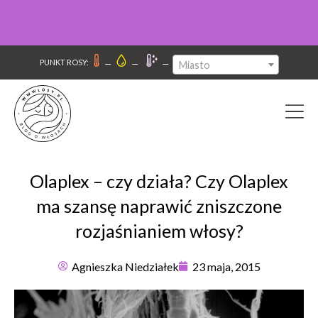
–
–
–
PUNKT ROSY:
Miasto
Olaplex – czy działa? Czy Olaplex
ma szansę naprawić zniszczone
rozjaśnianiem włosy?
Agnieszka Niedziałek
23 maja, 2015