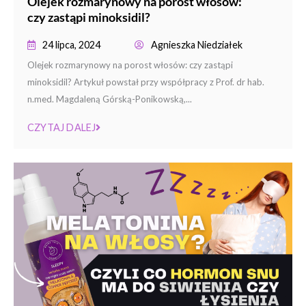
Olejek rozmarynowy na porost włosów:
czy zastąpi minoksidil?
24 lipca, 2024
Agnieszka Niedziałek
Olejek rozmarynowy na porost włosów: czy zastąpi
minoksidil? Artykuł powstał przy współpracy z Prof. dr hab.
n.med. Magdaleną Górską-Ponikowską,...
CZYTAJ DALEJ