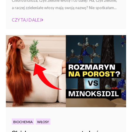
Chlorotrichoza, czyli zielone włosy i co dalej? Ha, czyli zielone,
a raczej zzieleniałe włosy mają swoją nazwę? Nie spotkałam...
CZYTAJ DALEJ
BIOCHEMIA
WŁOSY