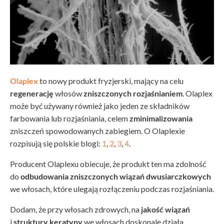
Olaplex
to nowy produkt fryzjerski, mający na celu
regenerację
włosów
zniszczonych rozjaśnianiem
. Olaplex
może być używany również jako jeden ze składników
farbowania lub rozjaśniania, celem
zminimalizowania
zniszczeń spowodowanych zabiegiem. O Olaplexie
rozpisują się polskie blogi:
1
,
2
,
3
,
4
.
Producent Olaplexu obiecuje, że produkt ten ma zdolność
do
odbudowania zniszczonych wiązań dwusiarczkowych
we włosach, które ulegają rozłączeniu podczas rozjaśniania.
Dodam, że przy włosach zdrowych, na
jakość wiązań
i
struktury keratyny
we włosach doskonale działa