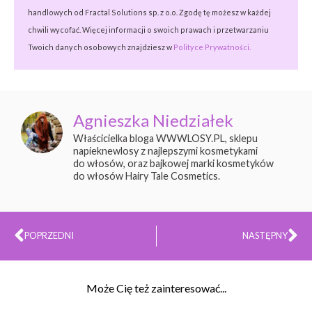
handlowych od Fractal Solutions sp. z o.o. Zgodę tę możesz w każdej
chwili wycofać. Więcej informacji o swoich prawach i przetwarzaniu
Twoich danych osobowych znajdziesz w
Polityce Prywatności.
Agnieszka Niedziałek
Właścicielka bloga WWWLOSY.PL, sklepu
napieknewlosy z najlepszymi kosmetykami
do włosów, oraz bajkowej marki kosmetyków
do włosów Hairy Tale Cosmetics.
Prev
Na
POPRZEDNI
NASTĘPNY
Może Cię też zainteresować...