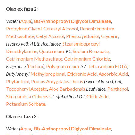
Olaplex faza 2:
Water (
Aqua
),
Bis-Aminopropyl Diglycol Dimaleate
,
Propylene Glycol
,
Cetearyl Alcohol
,
Behentrimonium
Methosulfate
,
Cetyl Alcohol
,
Phenoxyethanol
,
Glycerin
,
Hydroxyethyl Ethylcellulose,
Stearamidopropyl
Dimethylamine
,
Quaternium
-91,
Sodium Benzoate
,
Cetrimonium Methosulfate
,
Cetrimonium Chloride
,
Fragrance (
Parfum
),
Polyquaternium
-37,
Tetrasodium EDTA
,
Butylphenyl
Methylpropional
,
Etidronic Acid
,
Ascorbic Acid
,
Phytantriol
,
Prunus Amygdalus Dulcis
(Sweet Almond) Oil,
Tocopheryl Acetate
,
Aloe Barbadensis
Leaf Juice,
Panthenol
,
Simmondsia Chinensis
(Jojoba) Seed Oil,
Citric Acid
,
Potassium Sorbate
.
Olaplex faza 3:
Water (
Aqua
),
Bis-Aminopropyl Diglycol Dimaleate
,