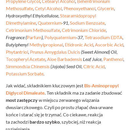
Propylene Glycol
,
Cetearyl Alcohol
,
Behentrimonium
Methosulfate
,
Cetyl Alcohol
,
Phenoxyethanol
,
Glycerin
,
Hydroxyethyl Ethylcellulose,
Stearamidopropyl
Dimethylamine
,
Quaternium
-91,
Sodium Benzoate
,
Cetrimonium Methosulfate
,
Cetrimonium Chloride
,
Fragrance (
Parfum
),
Polyquaternium
-37,
Tetrasodium EDTA
,
Butylphenyl
Methylpropional
,
Etidronic Acid
,
Ascorbic Acid
,
Phytantriol
,
Prunus Amygdalus Dulcis
(Sweet Almond) Oil,
Tocopheryl Acetate
,
Aloe Barbadensis
Leaf Juice,
Panthenol
,
Simmondsia Chinensis
(Jojoba) Seed Oil,
Citric Acid
,
Potassium Sorbate
.
Jak widać, składnikiem kluczowym jest
Bis-Aminopropyl
Diglycol Dimaleate
. Ten składnik ma za zadanie zbudować
most zastępczy
w miejscu zerwanego wiązania
dwusiarczkowego. Czyli po prostu złapać dwa urwane
końce i starać się je trzymać. Co ciekawe, reakcja
ta zachodzi
bardzo szybko
, szybciej, niż reakcja
rozjaśniania.