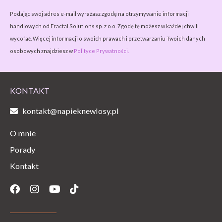
Podając swój adres e-mail wyrażasz zgodę na otrzymywanie informacji
handlowych od Fractal Solutions sp. z o.o. Zgodę tę możesz w każdej chwili
wycofać. Więcej informacji o swoich prawach i przetwarzaniu Twoich danych
osobowych znajdziesz w
Polityce Prywatności.
KONTAKT
kontakt@napieknewlosy.pl
O mnie
Porady
Kontakt
Facebook
Instagram
Youtube
Tiktok