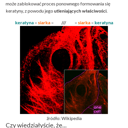
może zablokować proces ponownego formowania się
keratyny, z powodu jego
utleniających właściwości
.
keratyna
–
siarka
– /// –
siarka
–
keratyna
źródło: Wikipedia
Czy wiedziałyście, że…