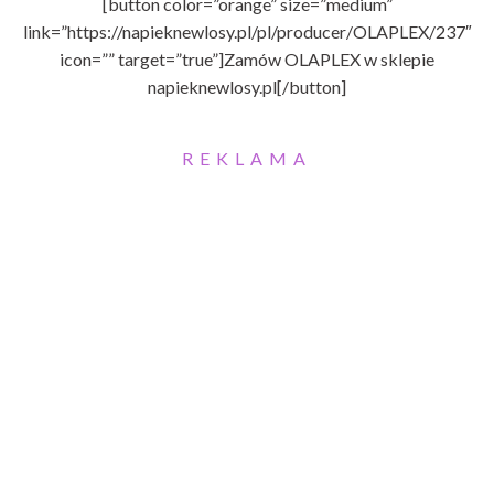
[button color=”orange” size=”medium”
link=”https://napieknewlosy.pl/pl/producer/OLAPLEX/237″
icon=”” target=”true”]Zamów OLAPLEX w sklepie
napieknewlosy.pl[/button]
REKLAMA