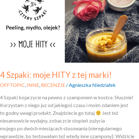
moje HITY
z tej marki!
4 Szpaki: moje HITY z tej marki!
OFFTOPIC
,
INNE
,
RECENZJE
/
Agnieszka Niedziałek
4 Szpaki kojarzycie na pewno z szamponem w kostce. Słusznie!
Korzystam z niego juz od jakiegoś czasu i moim zdaniem jest
to godny uwagi produkt. Znajdziecie go tutaj
Jest też
niesamowicie wydajny, zobaczcie stopień zużycia
mojego po dwóch miesiącach stosowania (nieregularnego
wprawdzie, bo testowałam też wtedy inne szampony): Widzicie