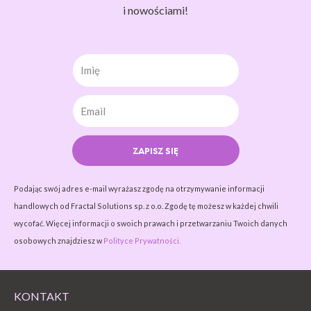
i nowościami!
Imię
ZAPISZ SIĘ
Podając swój adres e-mail wyrażasz zgodę na otrzymywanie informacji
handlowych od Fractal Solutions sp. z o.o. Zgodę tę możesz w każdej chwili
wycofać. Więcej informacji o swoich prawach i przetwarzaniu Twoich danych
osobowych znajdziesz w
Polityce Prywatności.
KONTAKT