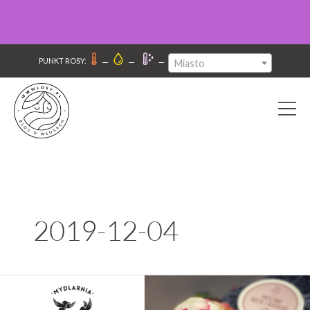
–
–
–
PUNKT ROSY:
Miasto
2019-12-04
4
Szpaki: