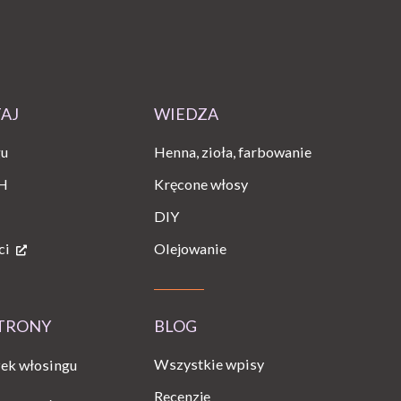
TAJ
WIEDZA
gu
Henna, zioła, farbowanie
H
Kręcone włosy
DIY
ci
Olejowanie
STRONY
BLOG
Wszystkie wpisy
ek włosingu
Recenzje