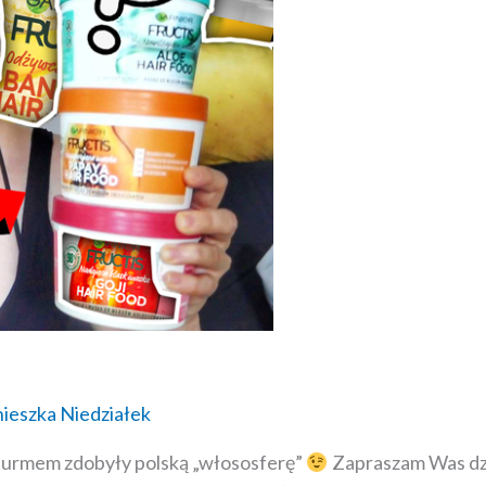
ieszka Niedziałek
mem zdobyły polską „włososferę”
Zapraszam Was dzis