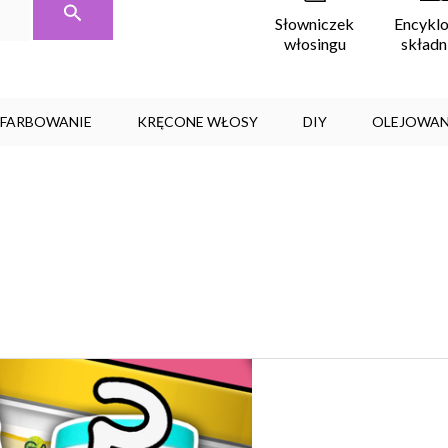
Encykl
Słowniczek
skład
włosingu
, FARBOWANIE
KRĘCONE WŁOSY
DIY
OLEJOWAN