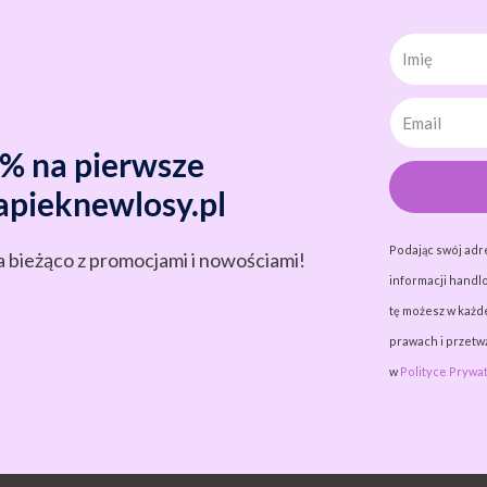
Imię
0% na pierwsze
apieknewlosy.pl
Podając swój adr
a bieżąco z promocjami i nowościami!
informacji handlo
tę możesz w każde
prawach i przet
w
Polityce Prywat