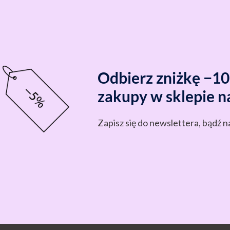
Odbierz zniżkę −1
zakupy w sklepie n
Zapisz się do newslettera, bądź n