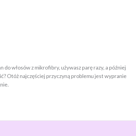
n do włosów z mikrofibry, używasz parę razy, a później
dzić? Otóż najczęściej przyczyną problemu jest wypranie
nie.