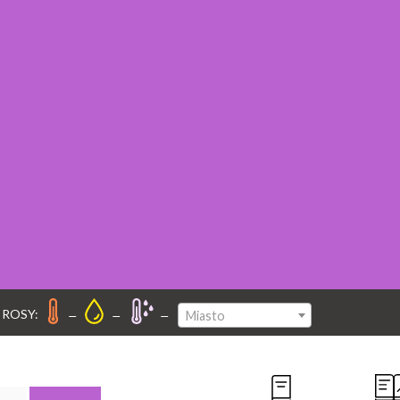
–
–
–
 ROSY:
Miasto