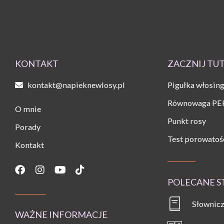
KONTAKT
ZACZNIJ TU
kontakt@napieknewlosy.pl
Pigułka włosin
Równowaga PE
O mnie
Punkt rosy
Porady
Test porowatoś
Kontakt
Facebook
Instagram
Youtube
Tiktok
POLECANE 
Słownicz
WAŻNE INFORMACJE