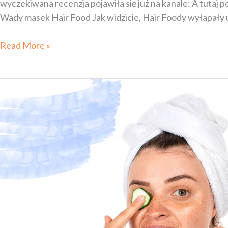
wyczekiwana recenzja pojawiła się już na kanale: A tutaj 
Wady masek Hair Food Jak widzicie, Hair Foody wyłapały u
Read More »
Dlaczego
turban
lub
ręcznik
przestał
chłonąć
wodę
z włosów?