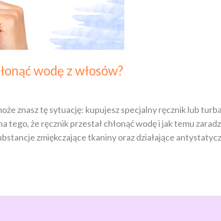
chłonąć wodę z włosów?
że znasz tę sytuację: kupujesz specjalny ręcznik lub turba
zyna tego, że ręcznik przestał chłonąć wodę i jak temu zara
ubstancje zmiękczające tkaniny oraz działające antystatycz