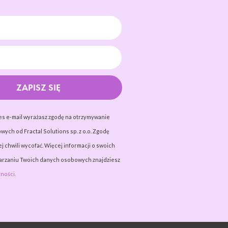
ZAPISZ SIĘ
es e-mail wyrażasz zgodę na otrzymywanie
wych od Fractal Solutions sp. z o.o. Zgodę
j chwili wycofać. Więcej informacji o swoich
warzaniu Twoich danych osobowych znajdziesz
ności.