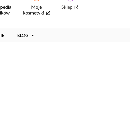
opedia
Moje
Sklep
ników
kosmetyki
IE
BLOG