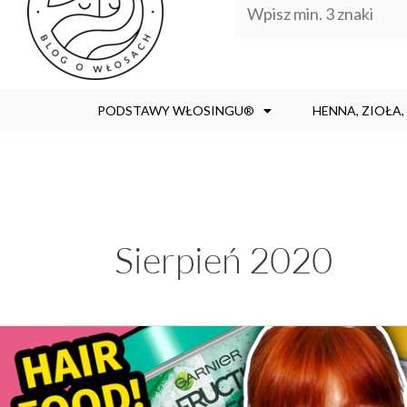
PODSTAWY WŁOSINGU®
HENNA, ZIOŁA
Sierpień 2020
MASKI
HAIR
FOOD: