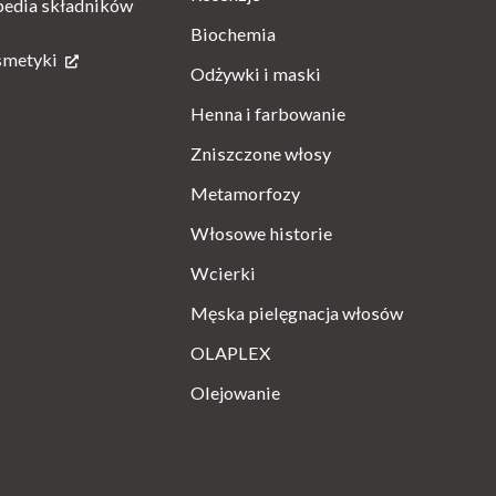
pedia składników
Biochemia
smetyki
Odżywki i maski
Henna i farbowanie
Zniszczone włosy
Metamorfozy
Włosowe historie
Wcierki
Męska pielęgnacja włosów
OLAPLEX
Olejowanie