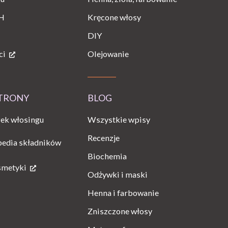
H
Kręcone włosy
DIY
ci
Olejowanie
STRONY
BLOG
Wszystkie wpisy
ek włosingu
Recenzje
pedia składników
Biochemia
smetyki
Odżywki i maski
Henna i farbowanie
Zniszczone włosy