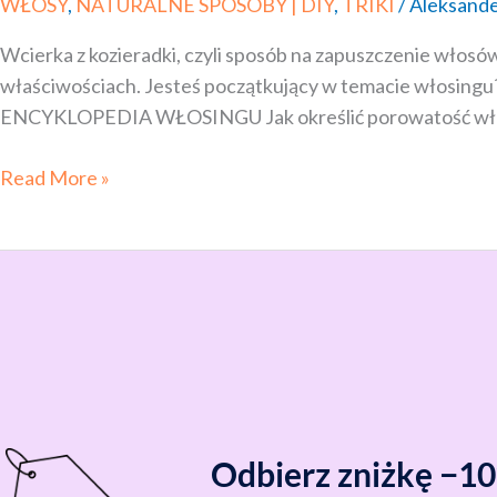
WŁOSY
,
NATURALNE SPOSOBY | DIY
,
TRIKI
/
Aleksande
Wcierka z kozieradki, czyli sposób na zapuszczenie włosó
właściwościach. Jesteś początkujący w temacie włosing
ENCYKLOPEDIA WŁOSINGU Jak określić porowatość włosów? J
Read More »
Odbierz zniżkę −1