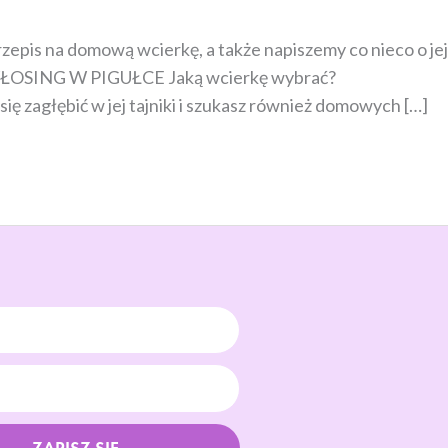
zepis na domową wcierkę, a także napiszemy co nieco o jej
e: WŁOSING W PIGUŁCE Jaką wcierkę wybrać?
zagłębić w jej tajniki i szukasz również domowych […]
ZAPISZ SIĘ