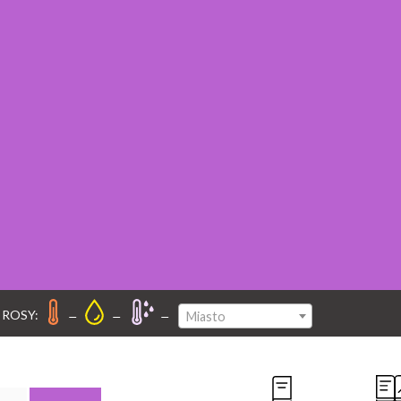
–
–
–
 ROSY:
Miasto