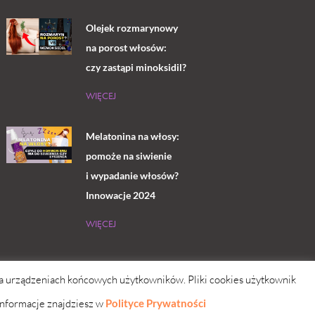
Olejek rozmarynowy
na porost włosów:
czy zastąpi minoksidil?
WIĘCEJ
Melatonina na włosy:
pomoże na siwienie
i wypadanie włosów?
Innowacje 2024
WIĘCEJ
 na urządzeniach końcowych użytkowników. Pliki cookies użytkownik
nformacje znajdziesz w
Polityce Prywatności
d troskliwymi skrzydłami
simply yourself