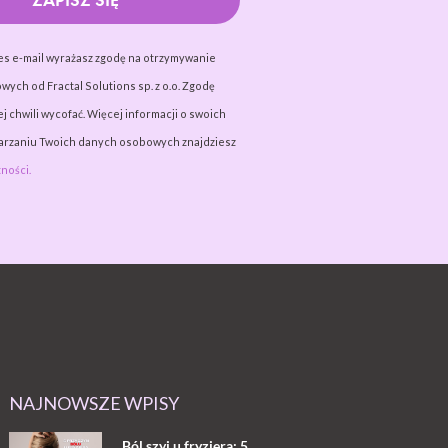
es e-mail wyrażasz zgodę na otrzymywanie
wych od Fractal Solutions sp. z o.o. Zgodę
j chwili wycofać. Więcej informacji o swoich
warzaniu Twoich danych osobowych znajdziesz
ności.
NAJNOWSZE WPISY
Ból szyi u fryzjera: 5