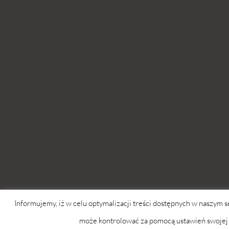
Informujemy, iż w celu optymalizacji treści dostępnych w naszym 
może kontrolować za pomocą ustawień swojej 
wwwlosy.pl 2026 © Copyright