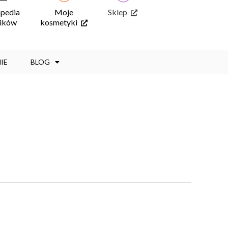
opedia
Moje
Sklep
ników
kosmetyki
IE
BLOG