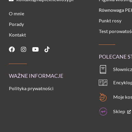
Równowaga PE
O mnie
Punkt rosy
Porady
Test porowatoś
Kontakt
Facebook
Instagram
Youtube
Tiktok
POLECANE 
Słownicz
WAŻNE INFORMACJE
Encyklo
Polityka prywatności
Moje ko
Sklep