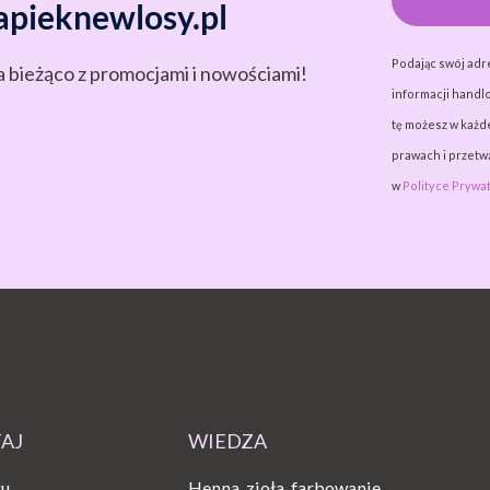
apieknewlosy.pl
Podając swój adr
a bieżąco z promocjami i nowościami!
informacji handlo
tę możesz w każde
prawach i przet
w
Polityce Prywat
TAJ
WIEDZA
gu
Henna, zioła, farbowanie