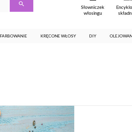
Encykl
Słowniczek
skład
włosingu
, FARBOWANIE
KRĘCONE WŁOSY
DIY
OLEJOWAN