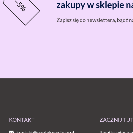
zakupy w sklepie n
Zapisz się do newslettera, bądź n
KONTAKT
ZACZNIJ TU
kontakt@napieknewlosy.pl
Pigułka włosin