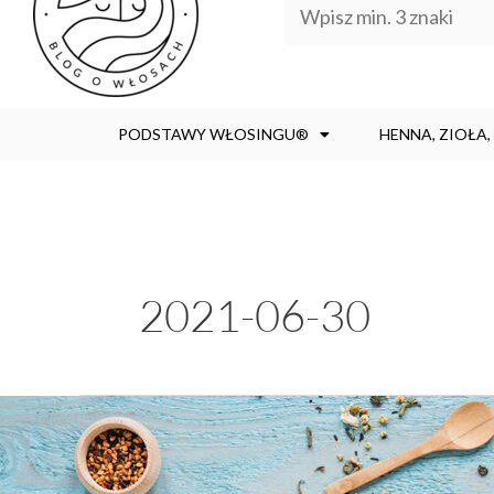
PODSTAWY WŁOSINGU®
HENNA, ZIOŁA
2021-06-30
WCIERKA
Z KOZIERADKI:
PRZEPIS