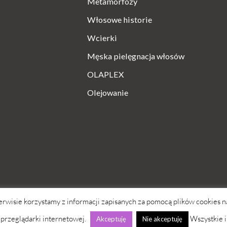
Metamorfozy
Włosowe historie
Wcierki
Męska pielęgnacja włosów
OLAPLEX
Olejowanie
serwisie korzystamy z informacji zapisanych za pomocą plików cookies
przeglądarki internetowej.
Wszystkie i
Akceptuję
Nie akceptuję
Strona po