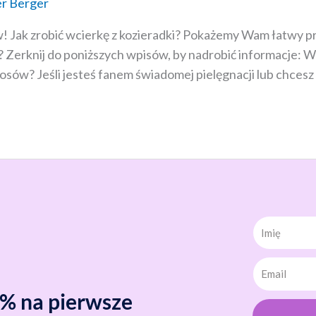
r Berger
w! Jak zrobić wcierkę z kozieradki? Pokażemy Wam łatwy pr
u? Zerknij do poniższych wpisów, by nadrobić informacj
eśli jesteś fanem świadomej pielęgnacji lub chcesz się 
Imię
0% na pierwsze