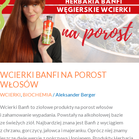
NA POROST
WŁOSÓW
WCIERKI BANFI NA POROST
WŁOSÓW
WCIERKI
,
BIOCHEMIA
/
Aleksander Berger
Wcierki Banfi to ziołowe produkty na porost włosów
i zahamowanie wypadania. Powstały na alkoholowej bazie
ze świeżych ziół. Najbardziej znana jest Banfi z wyciągiem
z chrzanu, gorczycy, jałowca i majeranku. Oprócz niej znamy
jeszcze dwie wersje z pokrzywą i łopianem. Produkty Herbaria