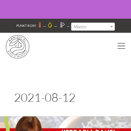
–
–
–
PUNKT ROSY:
Miasto
2021-08-12
WCIERKI
BANFI