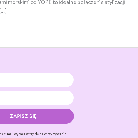
mi morskimi od YOPE to idealne połączenie stylizacji
[…]
ZAPISZ SIĘ
es e-mail wyrażasz zgodę na otrzymywanie