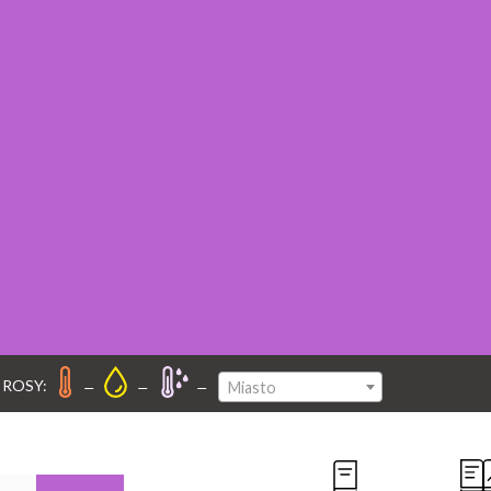
–
–
–
 ROSY:
Miasto