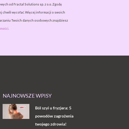
wych od Fractal Solutions sp. z o.o. Zgodę
j chwili wycofać. Więcej informacji o swoich
warzaniu Twoich danych osobowych znajdziesz
ności.
NAJNOWSZE WPISY
Ból szyi u fryzjera: 5
powodów zagrożenia
twojego zdrowia!