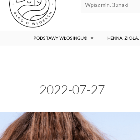
PODSTAWY WŁOSINGU®
HENNA, ZIOŁA
2022-07-27
NOWOŚĆ:
sól
morska