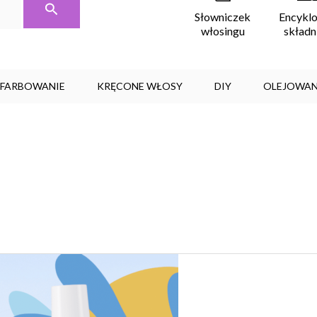
Encykl
Słowniczek
skład
włosingu
, FARBOWANIE
KRĘCONE WŁOSY
DIY
OLEJOWAN