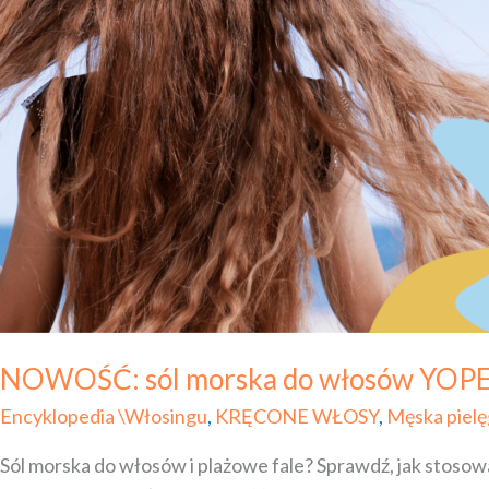
do włosów
YOPE,
jak
stosować?
NOWOŚĆ: sól morska do włosów YOPE,
Encyklopedia \Włosingu
,
KRĘCONE WŁOSY
,
Męska piel
Sól morska do włosów i plażowe fale? Sprawdź, jak stosow