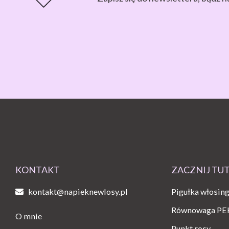
KONTAKT
ZACZNIJ TU
kontakt@napieknewlosy.pl
Pigułka włosin
Równowaga PE
O mnie
Punkt rosy