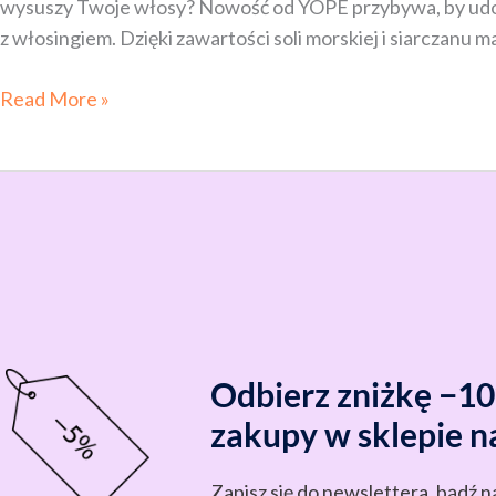
wysuszy Twoje włosy? Nowość od YOPE przybywa, by udowodn
z włosingiem. Dzięki zawartości soli morskiej i siarczanu 
Read More »
Odbierz zniżkę −1
zakupy w sklepie n
Zapisz się do newslettera, bądź n