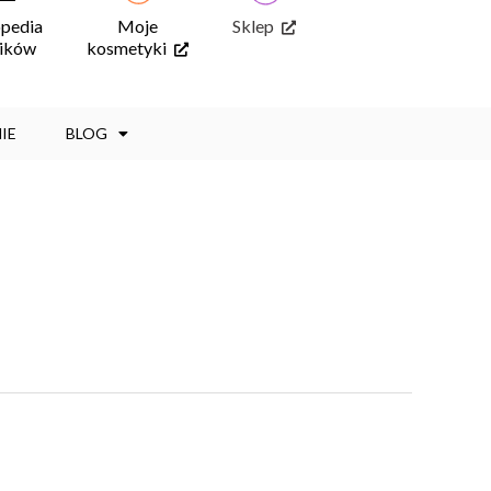
opedia
Moje
Sklep
ników
kosmetyki
IE
BLOG