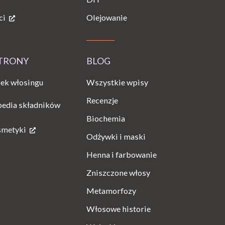
ci
Olejowanie
STRONY
BLOG
Wszystkie wpisy
ek włosingu
Recenzje
pedia składników
Biochemia
smetyki
Odżywki i maski
Henna i farbowanie
Zniszczone włosy
Metamorfozy
Włosowe historie