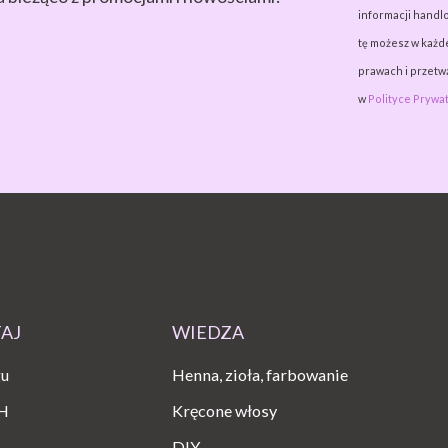
informacji handlo
tę możesz w każde
prawach i przet
w
Polityce Prywat
TAJ
WIEDZA
gu
Henna, zioła, farbowanie
H
Kręcone włosy
DIY