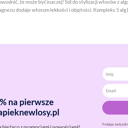
ić, że może być inaczej! Sól do stylizacji włosów z alga
magnezu dodaje włosom lekkości i objętości. Kompleks 5 alg 
Imię
0% na pierwsze
apieknewlosy.pl
Podając swój adr
a bieżąco z promocjami i nowościami!