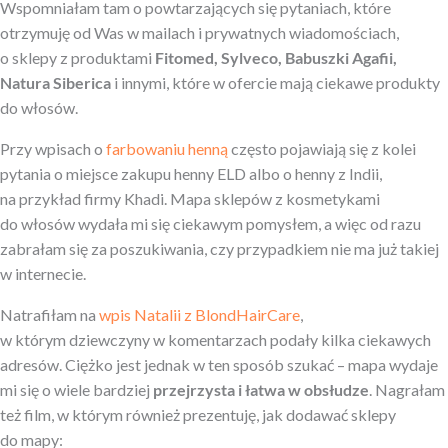
Wspomniałam tam o powtarzających się pytaniach, które
otrzymuję od Was w mailach i prywatnych wiadomościach,
o sklepy z produktami
Fitomed, Sylveco, Babuszki Agafii,
Natura Siberica
i innymi, które w ofercie mają ciekawe produkty
do włosów.
Przy wpisach o
farbowaniu henną
często pojawiają się z kolei
pytania o miejsce zakupu henny ELD albo o henny z Indii,
na przykład firmy Khadi. Mapa sklepów z kosmetykami
do włosów wydała mi się ciekawym pomysłem, a więc od razu
zabrałam się za poszukiwania, czy przypadkiem nie ma już takiej
w internecie.
Natrafiłam na
wpis Natalii z BlondHairCare
,
w którym dziewczyny w komentarzach podały kilka ciekawych
adresów. Ciężko jest jednak w ten sposób szukać – mapa wydaje
mi się o wiele bardziej
przejrzysta i łatwa w obsłudze
. Nagrałam
też film, w którym również prezentuję, jak dodawać sklepy
do mapy: