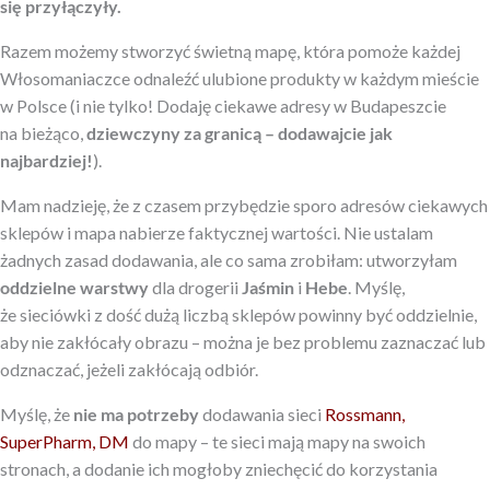
się przyłączyły.
Razem możemy stworzyć świetną mapę, która pomoże każdej
Włosomaniaczce odnaleźć ulubione produkty w każdym mieście
w Polsce (i nie tylko! Dodaję ciekawe adresy w Budapeszcie
na bieżąco,
dziewczyny za granicą – dodawajcie jak
najbardziej!
).
Mam nadzieję, że z czasem przybędzie sporo adresów ciekawych
sklepów i mapa nabierze faktycznej wartości. Nie ustalam
żadnych zasad dodawania, ale co sama zrobiłam: utworzyłam
oddzielne warstwy
dla drogerii
Jaśmin
i
Hebe
. Myślę,
że sieciówki z dość dużą liczbą sklepów powinny być oddzielnie,
aby nie zakłócały obrazu – można je bez problemu zaznaczać lub
odznaczać, jeżeli zakłócają odbiór.
Myślę, że
nie ma potrzeby
dodawania sieci
Rossmann,
SuperPharm, DM
do mapy – te sieci mają mapy na swoich
stronach, a dodanie ich mogłoby zniechęcić do korzystania