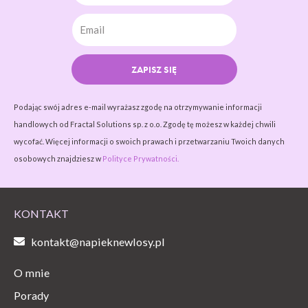
ZAPISZ SIĘ
Podając swój adres e-mail wyrażasz zgodę na otrzymywanie informacji
handlowych od Fractal Solutions sp. z o.o. Zgodę tę możesz w każdej chwili
wycofać. Więcej informacji o swoich prawach i przetwarzaniu Twoich danych
osobowych znajdziesz w
Polityce Prywatności.
KONTAKT
kontakt@napieknewlosy.pl
O mnie
Porady