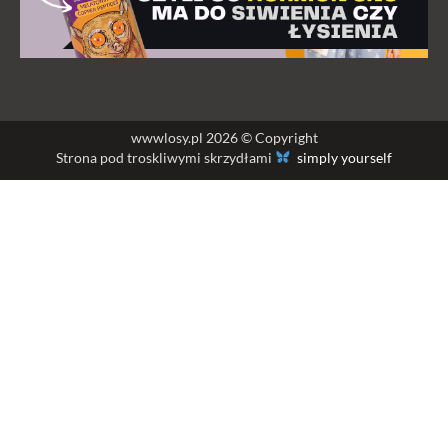
wwwlosy.pl 2026 © Copyright
Strona pod troskliwymi skrzydłami
simply yourself