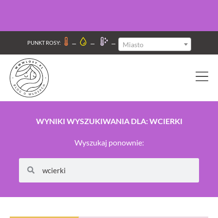
–
–
–
PUNKT ROSY:
Miasto
WYNIKI WYSZUKIWANIA DLA: WCIERKI
Wyszukaj ponownie:
Szukaj
Szukaj