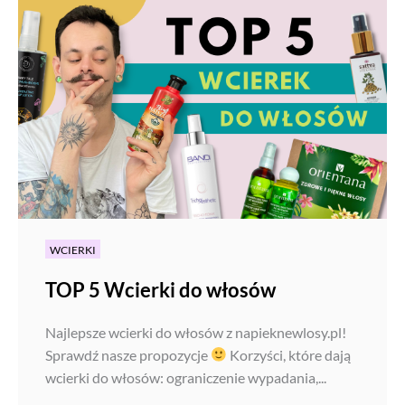
WCIERKI
TOP 5 Wcierki do włosów
Najlepsze wcierki do włosów z napieknewlosy.pl!
Sprawdź nasze propozycje
Korzyści, które dają
wcierki do włosów: ograniczenie wypadania,...