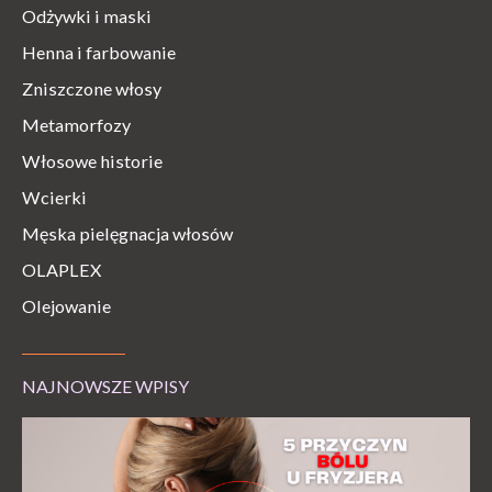
Odżywki i maski
Henna i farbowanie
Zniszczone włosy
Metamorfozy
Włosowe historie
Wcierki
Męska pielęgnacja włosów
OLAPLEX
Olejowanie
NAJNOWSZE WPISY