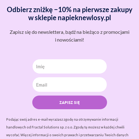
Odbierz zniżkę −10% na pierwsze zakupy
w sklepie napieknewlosy.pl
Zapisz się do newslettera, bądź na bieżąco z promocjami
i nowościami!
Imię
ZAPISZ SIĘ
Podając swój adres e-mail wyrażasz zgodę na otrzymywanie informacji
handlowych od Fractal Solutions sp. z o.o. Zgodę tę możesz w każdej chwili
wycofać. Więcej informacji o swoich prawach i przetwarzaniu Twoich danych