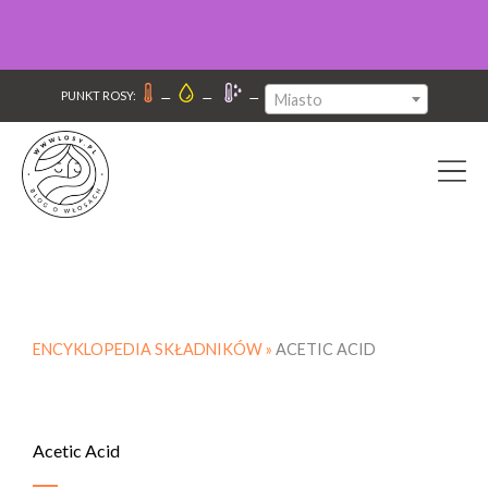
–
–
–
PUNKT ROSY:
Miasto
ENCYKLOPEDIA SKŁADNIKÓW »
ACETIC ACID
Acetic Acid