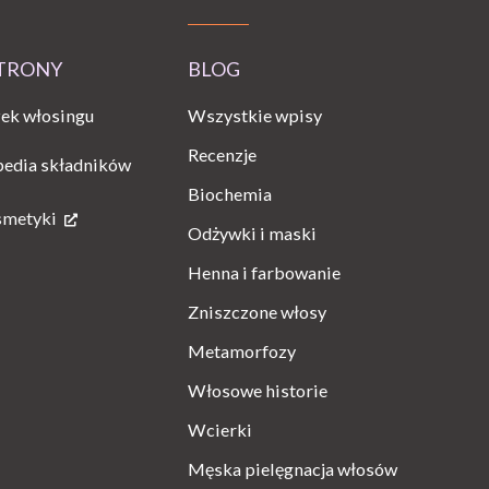
STRONY
BLOG
Wszystkie wpisy
ek włosingu
Recenzje
pedia składników
Biochemia
smetyki
Odżywki i maski
Henna i farbowanie
Zniszczone włosy
Metamorfozy
Włosowe historie
Wcierki
Męska pielęgnacja włosów