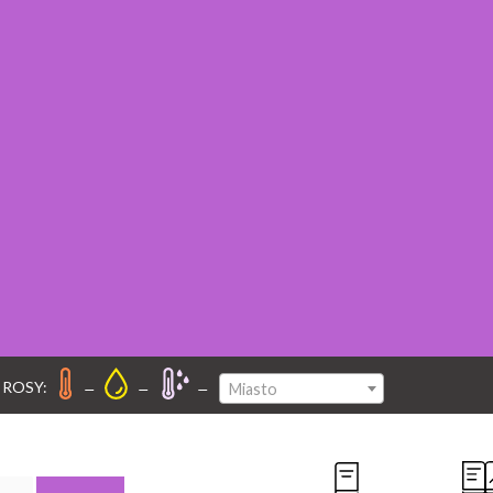
–
–
–
 ROSY:
Miasto