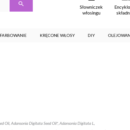
Encykl
Słowniczek
skład
włosingu
, FARBOWANIE
KRĘCONE WŁOSY
DIY
OLEJOWAN
d Oil, Adansonia Digitata Seed Oil*, Adansonia Digitata L,