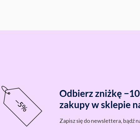
Odbierz zniżkę −1
zakupy w sklepie n
Zapisz się do newslettera, bądź n