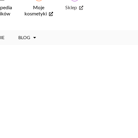
opedia
Moje
Sklep
ników
kosmetyki
IE
BLOG