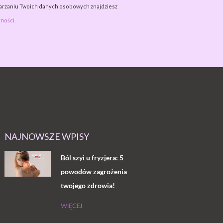
warzaniu Twoich danych osobowych znajdziesz
ności.
NAJNOWSZE WPISY
Ból szyi u fryzjera: 5
powodów zagrożenia
twojego zdrowia!
WIĘCEJ