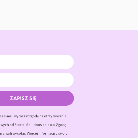
ZAPISZ SIĘ
es e-mail wyrażasz zgodę na otrzymywanie
wych od Fractal Solutions sp. z o.o. Zgodę
j chwili wycofać. Więcej informacji o swoich