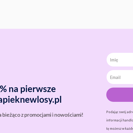
Imię
0% na pierwsze
apieknewlosy.pl
Podając swój adr
a bieżąco z promocjami i nowościami!
informacji handlo
tę możesz w każde