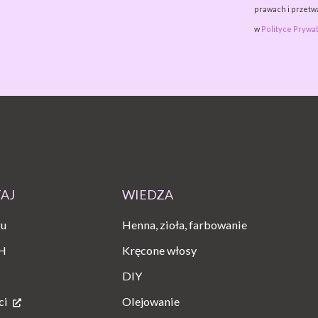
prawach i przet
w
Polityce Prywat
TAJ
WIEDZA
gu
Henna, zioła, farbowanie
H
Kręcone włosy
DIY
ci
Olejowanie